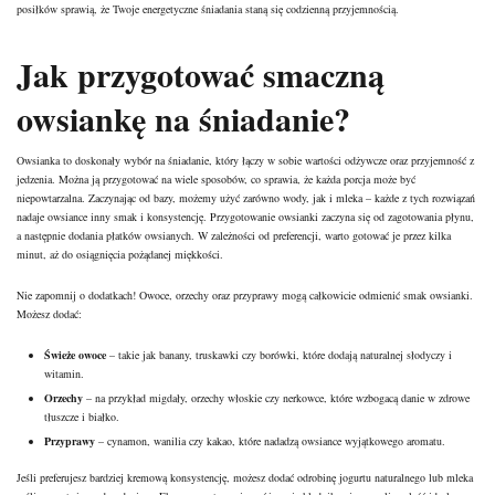
posiłków sprawią, że Twoje energetyczne śniadania staną się codzienną przyjemnością.
Jak przygotować smaczną
owsiankę na śniadanie?
Owsianka to doskonały wybór na śniadanie, który łączy w sobie wartości odżywcze oraz przyjemność z
jedzenia. Można ją przygotować na wiele sposobów, co sprawia, że każda porcja może być
niepowtarzalna. Zaczynając od bazy, możemy użyć zarówno wody, jak i mleka – każde z tych rozwiązań
nadaje owsiance inny smak i konsystencję. Przygotowanie owsianki zaczyna się od zagotowania płynu,
a następnie dodania płatków owsianych. W zależności od preferencji, warto gotować je przez kilka
minut, aż do osiągnięcia pożądanej miękkości.
Nie zapomnij o dodatkach! Owoce, orzechy oraz przyprawy mogą całkowicie odmienić smak owsianki.
Możesz dodać:
Świeże owoce
– takie jak banany, truskawki czy borówki, które dodają naturalnej słodyczy i
witamin.
Orzechy
– na przykład migdały, orzechy włoskie czy nerkowce, które wzbogacą danie w zdrowe
tłuszcze i białko.
Przyprawy
– cynamon, wanilia czy kakao, które nadadzą owsiance wyjątkowego aromatu.
Jeśli preferujesz bardziej kremową konsystencję, możesz dodać odrobinę jogurtu naturalnego lub mleka