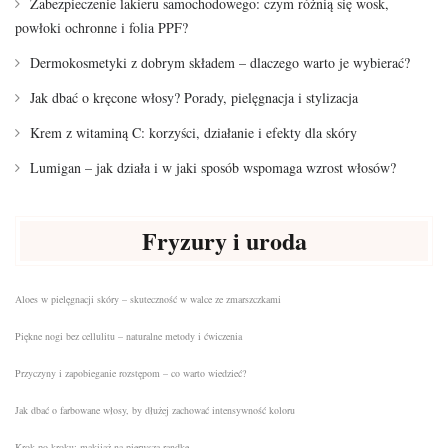
Zabezpieczenie lakieru samochodowego: czym różnią się wosk,
powłoki ochronne i folia PPF?
Dermokosmetyki z dobrym składem – dlaczego warto je wybierać?
Jak dbać o kręcone włosy? Porady, pielęgnacja i stylizacja
Krem z witaminą C: korzyści, działanie i efekty dla skóry
Lumigan – jak działa i w jaki sposób wspomaga wzrost włosów?
Fryzury i uroda
Aloes w pielęgnacji skóry – skuteczność w walce ze zmarszczkami
Piękne nogi bez cellulitu – naturalne metody i ćwiczenia
Przyczyny i zapobieganie rozstępom – co warto wiedzieć?
Jak dbać o farbowane włosy, by dłużej zachować intensywność koloru
Krok po kroku: makijaż na pierwszą randkę