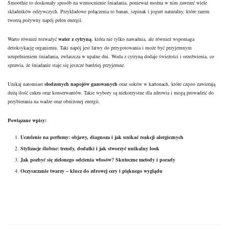
Smoothie to doskonały sposób na wzmocnienie śniadania, ponieważ można w nim zawrzeć wiele
składników odżywczych. Przykładowe połączenia to banan, szpinak i jogurt naturalny, które razem
tworzą pożywny napój pełen energii.
Warto również rozważyć
water z cytryną
, która nie tylko nawadnia, ale również wspomaga
detoksykację organizmu. Taki napój jest łatwy do przygotowania i może być przyjemnym
uzupełnieniem śniadania, zwłaszcza w upalne dni. Woda z cytryną dodaje świeżości i orzeźwienia, co
sprawia, że śniadanie staje się jeszcze bardziej przyjemne.
Unikaj natomiast
słodzonych napojów gazowanych
oraz soków w kartonach, które często zawierają
dużą ilość cukru oraz
konserwantów
. Takie wybory są niekorzystne dla zdrowia i mogą prowadzić do
przybierania na wadze oraz obniżonej energii.
Powiązane wpisy:
Uczulenie na perfumy: objawy, diagnoza i jak unikać reakcji alergicznych
Stylizacje ślubne: trendy, dodatki i jak stworzyć unikalny look
Jak pozbyć się zielonego odcienia włosów? Skuteczne metody i porady
Oczyszczanie twarzy – klucz do zdrowej cery i pięknego wyglądu