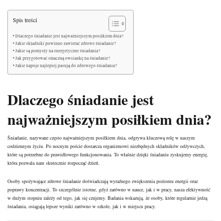
Spis treści
Dlaczego śniadanie jest najważniejszym posiłkiem dnia?
Jakie składniki powinno zawierać zdrowe śniadanie?
Jakie są pomysły na energetyczne śniadania?
Jak przygotować smaczną owsiankę na śniadanie?
Jakie napoje najlepiej pasują do zdrowego śniadania?
Dlaczego śniadanie jest
najważniejszym posiłkiem dnia?
Śniadanie, nazywane często najważniejszym posiłkiem dnia, odgrywa kluczową rolę w naszym
codziennym życiu. Po nocnym poście dostarcza organizmowi niezbędnych składników odżywczych,
które są potrzebne do prawidłowego funkcjonowania. To właśnie dzięki śniadaniu zyskujemy energię,
która pozwala nam skutecznie rozpocząć dzień.
Osoby spożywające zdrowe śniadanie doświadczają wyraźnego zwiększenia poziomu energii oraz
poprawy koncentracji. To szczególnie istotne, gdyż zarówno w nauce, jak i w pracy, nasza efektywność
w dużym stopniu zależy od tego, jak się czujemy. Badania wskazują, że osoby, które regularnie jedzą
śniadania, osiągają lepsze wyniki zarówno w szkole, jak i w miejscu pracy.