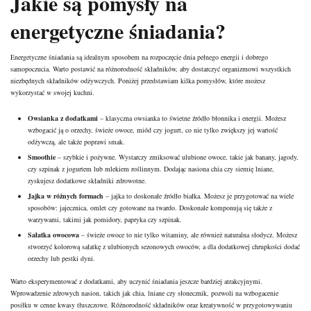
Jakie są pomysły na
energetyczne śniadania?
Energetyczne śniadania są idealnym sposobem na rozpoczęcie dnia pełnego energii i dobrego
samopoczucia. Warto postawić na różnorodność składników, aby dostarczyć organizmowi wszystkich
niezbędnych składników odżywczych. Poniżej przedstawiam kilka pomysłów, które możesz
wykorzystać w swojej kuchni.
Owsianka z dodatkami
– klasyczna owsianka to świetne źródło błonnika i energii. Możesz
wzbogacić ją o orzechy, świeże owoce,
miód
czy jogurt, co nie tylko zwiększy jej wartość
odżywczą, ale także poprawi smak.
Smoothie
– szybkie i pożywne. Wystarczy zmiksować ulubione owoce, takie jak banany, jagody,
czy szpinak z jogurtem lub mlekiem roślinnym. Dodając nasiona chia czy siemię lniane,
zyskujesz dodatkowe składniki zdrowotne.
Jajka w różnych formach
– jajka to doskonałe źródło białka. Możesz je przygotować na wiele
sposobów: jajecznica, omlet czy gotowane na twardo. Doskonale komponują się także z
warzywami, takimi jak pomidory, papryka czy szpinak.
Sałatka owocowa
– świeże owoce to nie tylko witaminy, ale również naturalna słodycz. Możesz
stworzyć kolorową sałatkę z ulubionych sezonowych owoców, a dla dodatkowej chrupkości dodać
orzechy lub pestki dyni.
Warto eksperymentować z dodatkami, aby uczynić śniadania jeszcze bardziej atrakcyjnymi.
Wprowadzenie zdrowych nasion, takich jak chia, lniane czy słonecznik, pozwoli na wzbogacenie
posiłku w cenne kwasy tłuszczowe. Różnorodność składników oraz kreatywność w przygotowywaniu