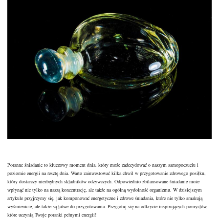
Poranne śniadanie to kluczowy moment dnia, który może zadecydować o naszym samopoczuciu i
poziomie energii na resztę dnia. Warto zainwestować kilka chwil w przygotowanie zdrowego posiłku,
który dostarczy niezbędnych składników odżywczych. Odpowiednio zbilansowane śniadanie może
wpłynąć nie tylko na naszą koncentrację, ale także na ogólną wydolność organizmu. W dzisiejszym
artykule przyjrzymy się, jak komponować energetyczne i zdrowe śniadania, które nie tylko smakują
wyśmienicie, ale także są łatwe do przygotowania. Przygotuj się na odkrycie inspirujących pomysłów,
które uczynią Twoje poranki pełnymi energii!