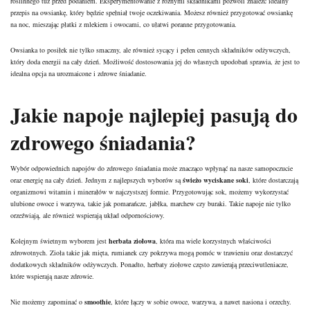
roślinnego tuż przed podaniem. Eksperymentowanie z różnymi składnikami pozwoli znaleźć idealny
przepis na owsiankę, który będzie spełniał twoje oczekiwania. Możesz również przygotować owsiankę
na noc, mieszając płatki z mlekiem i owocami, co ułatwi poranne przygotowania.
Owsianka to posiłek nie tylko smaczny, ale również sycący i pełen cennych składników odżywczych,
który doda energii na cały dzień. Możliwość dostosowania jej do własnych upodobań sprawia, że jest to
idealna opcja na urozmaicone i zdrowe śniadanie.
Jakie napoje najlepiej pasują do
zdrowego śniadania?
Wybór odpowiednich napojów do zdrowego śniadania może znacząco wpłynąć na nasze samopoczucie
oraz energię na cały dzień. Jednym z najlepszych wyborów są
świeżo wyciskane soki
, które dostarczają
organizmowi witamin i minerałów w najczystszej formie. Przygotowując sok, możemy wykorzystać
ulubione owoce i warzywa, takie jak pomarańcze, jabłka, marchew czy buraki. Takie napoje nie tylko
orzeźwiają, ale również wspierają układ odpornościowy.
Kolejnym świetnym wyborem jest
herbata ziołowa
, która ma wiele korzystnych właściwości
zdrowotnych. Zioła takie jak mięta, rumianek czy
pokrzywa
mogą pomóc w trawieniu oraz dostarczyć
dodatkowych składników odżywczych. Ponadto, herbaty ziołowe często zawierają przeciwutleniacze,
które wspierają nasze zdrowie.
Nie możemy zapominać o
smoothie
, które łączy w sobie owoce, warzywa, a nawet nasiona i orzechy.