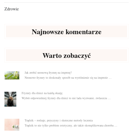
Zdrowie
Najnowsze komentarze
Warto zobaczyć
Jak zrobić neonową fryzurę na imprezę?
Neonowe fryzury to doskonały sposób na wyróżnienie się na imprezie …
Fryzury dla dzieci na każdą okazję
Wybór odpowiedniej fryzury dla dzieci to nie lada wyzwanie, zwłaszcza …
Trądzik – rodzaje, przyczyny i skuteczne metody leczenia
Trądzik to nie tylko problem estetyczny, ale także skomplikowana choroba …