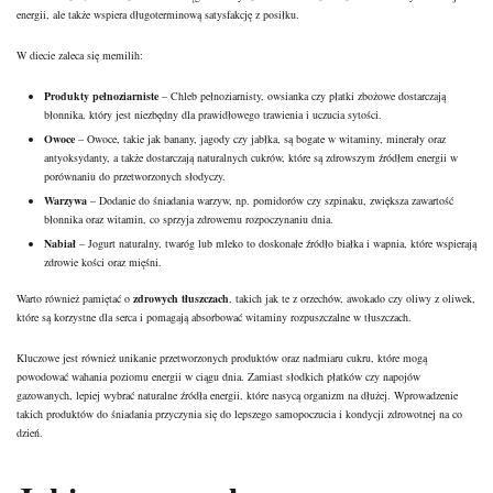
energii, ale także wspiera długoterminową satysfakcję z posiłku.
W diecie zaleca się memilih:
Produkty pełnoziarniste
– Chleb pełnoziarnisty, owsianka czy płatki zbożowe dostarczają
błonnika, który jest niezbędny dla prawidłowego trawienia i uczucia sytości.
Owoce
– Owoce, takie jak banany, jagody czy jabłka, są bogate w witaminy, minerały oraz
antyoksydanty, a także dostarczają naturalnych cukrów, które są zdrowszym źródłem energii w
porównaniu do przetworzonych słodyczy.
Warzywa
– Dodanie do śniadania warzyw, np. pomidorów czy szpinaku, zwiększa zawartość
błonnika oraz
witamin
, co sprzyja zdrowemu rozpoczynaniu dnia.
Nabiał
– Jogurt naturalny, twaróg lub mleko to doskonałe źródło białka i wapnia, które wspierają
zdrowie kości oraz mięśni.
Warto również pamiętać o
zdrowych tłuszczach
, takich jak te z orzechów, awokado czy oliwy z oliwek,
które są korzystne dla serca i pomagają absorbować witaminy rozpuszczalne w tłuszczach.
Kluczowe jest również unikanie przetworzonych produktów oraz nadmiaru cukru, które mogą
powodować wahania poziomu energii w ciągu dnia. Zamiast słodkich płatków czy napojów
gazowanych, lepiej wybrać naturalne źródła energii, które nasycą organizm na dłużej. Wprowadzenie
takich produktów do śniadania przyczynia się do lepszego samopoczucia i kondycji zdrowotnej na co
dzień.