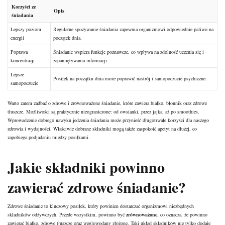
Korzyści ze
Opis
śniadania
Lepszy poziom
Regularne spożywanie śniadania zapewnia organizmowi odpowiednie paliwo na
energii
początek dnia.
Poprawa
Śniadanie wspiera funkcje poznawcze, co wpływa na zdolność uczenia się i
koncentracji
zapamiętywania informacji.
Lepsze
Posiłek na początku dnia może poprawić nastrój i samopoczucie psychiczne.
samopoczucie
Warto zatem zadbać o zdrowe i zrównoważone śniadanie, które zawiera białko, błonnik oraz zdrowe
tłuszcze
. Możliwości są praktycznie nieograniczone: od owsianki, przez jajka, aż po smoothies.
Wprowadzenie dobrego nawyku jedzenia śniadania może przynieść długotrwałe korzyści dla naszego
zdrowia i wydajności. Właściwie dobrane składniki mogą także zaspokoić apetyt na dłużej, co
zapobiega podjadaniu między posiłkami.
Jakie składniki powinno
zawierać zdrowe śniadanie?
Zdrowe śniadanie to kluczowy posiłek, który powinien dostarczać organizmowi niezbędnych
składników odżywczych. Przede wszystkim, powinno być
zrównoważone
, co oznacza, że powinno
zawierać białko, zdrowe tłuszcze oraz węglowodany złożone. Taki układ składników nie tylko dodaje