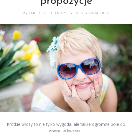
propozycje
by
FABERLIC-POLAND.PL
21 STYCZNIA 2022
Krótkie włosy to nie tylko wygoda, ale także ogromne pole do
popisu w kwestii…