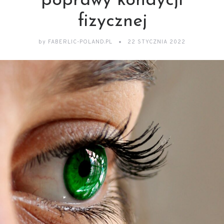
poprawy kondycji
fizycznej
by
FABERLIC-POLAND.PL
22 STYCZNIA 2022