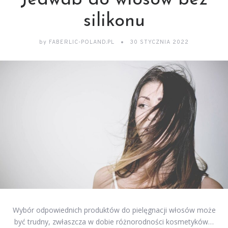
Jedwab do włosów bez
silikonu
by
FABERLIC-POLAND.PL
30 STYCZNIA 2022
Wybór odpowiednich produktów do pielęgnacji włosów może
być trudny, zwłaszcza w dobie różnorodności kosmetyków…