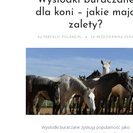
Wysłodki buraczan
dla koni – jakie maj
zalety?
by
FABERLIC-POLAND.PL
26 PAŹDZIERNIKA 202
Wysłodki buraczane zyskują popularność jako