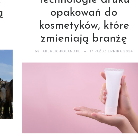
e
Technologie druku
ą
opakowań do
kosmetyków, które
zmieniają branżę
4
by
FABERLIC-POLAND.PL
17 PAŹDZIERNIKA 2024