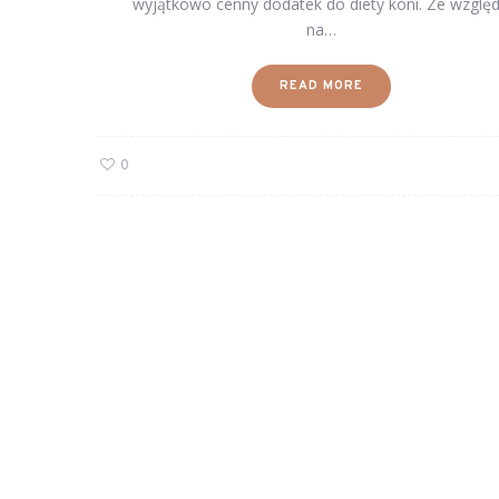
wyjątkowo cenny dodatek do diety koni. Ze wzglę
na…
READ MORE
0