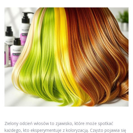
Zielony odcień włosów to zjawisko, które może spotkać
każdego, kto eksperymentuje z koloryzacją. Często pojawia się