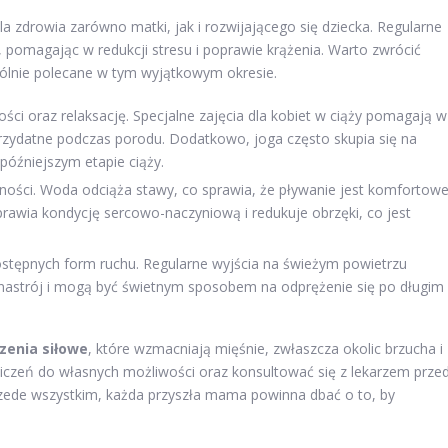
a zdrowia zarówno matki, jak i rozwijającego się dziecka. Regularne
omagając w redukcji stresu i poprawie krążenia. Warto zwrócić
gólnie polecane w tym wyjątkowym okresie.
ci oraz relaksację. Specjalne zajęcia dla kobiet w ciąży pomagają w
przydatne podczas porodu. Dodatkowo, joga często skupia się na
późniejszym etapie ciąży.
ości. Woda odciąża stawy, co sprawia, że pływanie jest komfortowe
awia kondycję sercowo-naczyniową i redukuje obrzęki, co jest
dostępnych form ruchu. Regularne wyjścia na świeżym powietrzu
nastrój i mogą być świetnym sposobem na odprężenie się po długim
zenia siłowe
, które wzmacniają mięśnie, zwłaszcza okolic brzucha i
iczeń do własnych możliwości oraz konsultować się z lekarzem prze
rzede wszystkim, każda przyszła mama powinna dbać o to, by