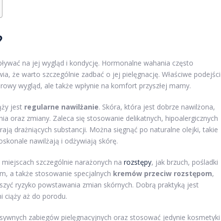
?
pływać na jej wygląd i kondycję. Hormonalne wahania często
ia, że warto szczególnie zadbać o jej pielęgnację. Właściwe podejśc
zdrowy wygląd, ale także wpłynie na komfort przyszłej mamy.
ży jest
regularne nawilżanie
. Skóra, która jest dobrze nawilżona,
nia oraz zmiany. Zaleca się stosowanie delikatnych, hipoalergicznych
ją drażniących substancji. Można sięgnąć po naturalne olejki, takie
skonale nawilżają i odżywiają skórę.
w miejscach szczególnie narażonych na
rozstępy
, jak brzuch, pośladki
em, a także stosowanie specjalnych
kremów przeciw rozstępom
,
szyć ryzyko powstawania zmian skórnych. Dobrą praktyką jest
 ciąży aż do porodu.
resywnych zabiegów pielęgnacyjnych oraz stosować jedynie kosmetyki