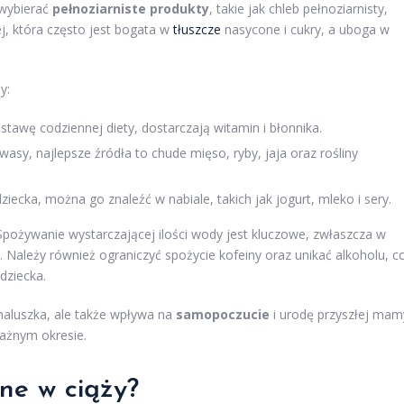
 wybierać
pełnoziarniste produkty
, takie jak chleb pełnoziarnisty,
j, która często jest bogata w
tłuszcze
nasycone i cukry, a uboga w
y:
awę codziennej diety, dostarczają witamin i błonnika.
sy, najlepsze źródła to chude mięso, ryby, jaja oraz rośliny
iecka, można go znaleźć w nabiale, takich jak jogurt, mleko i sery.
ożywanie wystarczającej ilości wody jest kluczowe, zwłaszcza w
 Należy również ograniczyć spożycie kofeiny oraz unikać alkoholu, c
dziecka.
maluszka, ale także wpływa na
samopoczucie
i urodę przyszłej mam
ważnym okresie.
ane w ciąży?