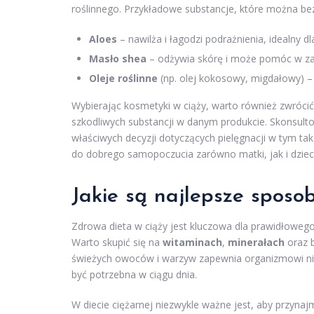
roślinnego. Przykładowe substancje, które można bez
Aloes
– nawilża i łagodzi podrażnienia, idealny dla
Masło shea
– odżywia skórę i może pomóc w za
Oleje roślinne
(np. olej kokosowy, migdałowy) – 
Wybierając kosmetyki w ciąży, warto również zwróc
szkodliwych substancji w danym produkcie. Skonsult
właściwych decyzji dotyczących pielęgnacji w tym tak
do dobrego samopoczucia zarówno matki, jak i dziec
Jakie są najlepsze sposo
Zdrowa dieta w ciąży jest kluczowa dla prawidłowe
Warto skupić się na
witaminach
,
minerałach
oraz b
świeżych owoców i warzyw zapewnia organizmowi nie
być potrzebna w ciągu dnia.
W diecie ciężarnej niezwykle ważne jest, aby przyn