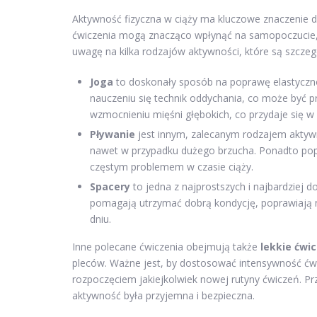
Aktywność fizyczna w ciąży ma kluczowe znaczenie dl
ćwiczenia mogą znacząco wpłynąć na samopoczucie, p
uwagę na kilka rodzajów aktywności, które są szcze
Joga
to doskonały sposób na poprawę elastycznoś
nauczeniu się technik oddychania, co może być 
wzmocnieniu mięśni głębokich, co przydaje się w 
Pływanie
jest innym, zalecanym rodzajem aktywn
nawet w przypadku dużego brzucha. Ponadto popr
częstym problemem w czasie ciąży.
Spacery
to jedna z najprostszych i najbardziej 
pomagają utrzymać dobrą kondycję, poprawiają 
dniu.
Inne polecane ćwiczenia obejmują także
lekkie ćwic
pleców. Ważne jest, by dostosować intensywność ćw
rozpoczęciem jakiejkolwiek nowej rutyny ćwiczeń. P
aktywność była przyjemna i bezpieczna.