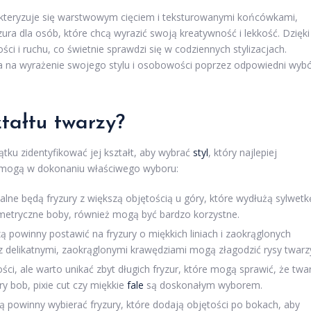
rakteryzuje się warstwowym cięciem i teksturowanymi końcówkami,
yzura dla osób, które chcą wyrazić swoją kreatywność i lekkość. Dzięki
 i ruchu, co świetnie sprawdzi się w codziennych stylizacjach.
nsa na wyrażenie swojego stylu i osobowości poprzez odpowiedni wyb
ztałtu twarzy?
ątku zidentyfikować jej kształt, aby wybrać
styl
, który najlepiej
 pomogą w dokonaniu właściwego wyboru:
lne będą fryzury z większą objętością u góry, które wydłużą sylwetk
ymetryczne boby, również mogą być bardzo korzystne.
powinny postawić na fryzury o miękkich liniach i zaokrąglonych
 z delikatnymi, zaokrąglonymi krawędziami mogą złagodzić rysy twarz
ci, ale warto unikać zbyt długich fryzur, które mogą sprawić, że twa
ry bob, pixie cut czy miękkie
fale
są doskonałym wyborem.
 powinny wybierać fryzury, które dodają objętości po bokach, aby