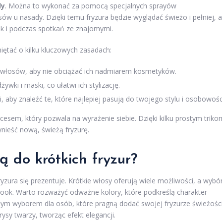
dy
. Można to wykonać za pomocą specjalnych sprayów
ów u nasady. Dzięki temu fryzura będzie wyglądać świeżo i pełniej, a
jak i podczas spotkań ze znajomymi.
iętać o kilku kluczowych zasadach:
włosów, aby nie obciążać ich nadmiarem kosmetyków.
wki i maski, co ułatwi ich stylizację.
 aby znaleźć te, które najlepiej pasują do twojego stylu i osobowośc
esem, który pozwala na wyrażenie siebie. Dzięki kilku prostym triko
ieść nową, świeżą fryzurę.
ą do krótkich fryzur?
zura się prezentuje. Krótkie włosy oferują wiele możliwości, a wybó
look. Warto rozważyć odważne kolory, które podkreślą charakter
ym wyborem dla osób, które pragną dodać swojej fryzurze świeżości
ysy twarzy, tworząc efekt elegancji.