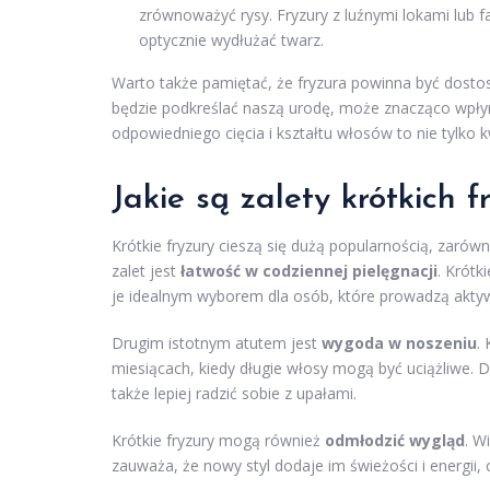
zrównoważyć rysy. Fryzury z luźnymi lokami lub 
optycznie wydłużać twarz.
Warto także pamiętać, że fryzura powinna być dostoso
będzie podkreślać naszą urodę, może znacząco wpłynąć
odpowiedniego cięcia i kształtu włosów to nie tylko k
Jakie są zalety krótkich f
Krótkie fryzury cieszą się dużą popularnością, zarów
zalet jest
łatwość w codziennej pielęgnacji
. Krótk
je idealnym wyborem dla osób, które prowadzą aktywn
Drugim istotnym atutem jest
wygoda w noszeniu
.
miesiącach, kiedy długie włosy mogą być uciążliwe.
także lepiej radzić sobie z upałami.
Krótkie fryzury mogą również
odmłodzić wygląd
. W
zauważa, że nowy styl dodaje im świeżości i energii