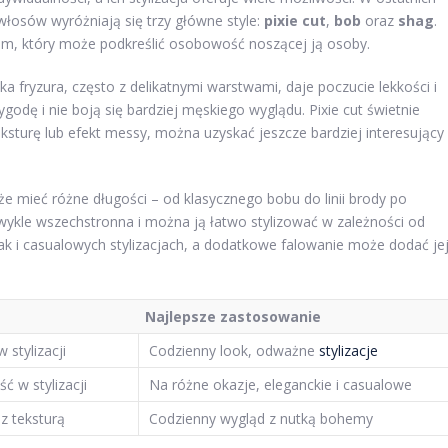
włosów wyróżniają się trzy główne style:
pixie cut
,
bob
oraz
shag
.
ylem, który może podkreślić osobowość noszącej ją osoby.
ka fryzura, często z delikatnymi warstwami, daje poczucie lekkości i
wygodę i nie boją się bardziej męskiego wyglądu. Pixie cut świetnie
ksturę lub efekt messy, można uzyskać jeszcze bardziej interesujący
że mieć różne długości – od klasycznego bobu do linii brody po
zwykle wszechstronna i można ją łatwo stylizować w zależności od
jak i casualowych stylizacjach, a dodatkowe falowanie może dodać je
Najlepsze zastosowanie
 stylizacji
Codzienny look, odważne
stylizacje
ć w stylizacji
Na różne okazje, eleganckie i casualowe
z teksturą
Codzienny wygląd z nutką bohemy