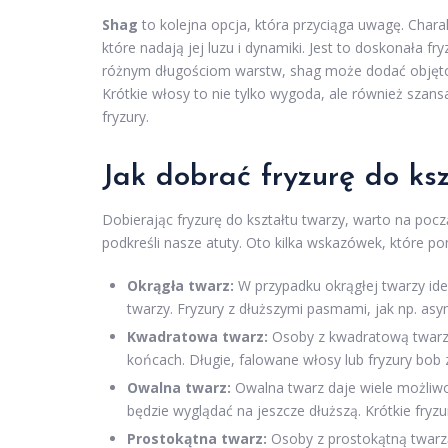
Shag
to kolejna opcja, która przyciąga uwagę. Cha
które nadają jej luzu i dynamiki. Jest to doskonała fr
różnym długościom warstw, shag może dodać objętości
Krótkie włosy to nie tylko wygoda, ale również sza
fryzury.
Jak dobrać fryzurę do ks
Dobierając fryzurę do kształtu twarzy, warto na pocz
podkreśli nasze atuty. Oto kilka wskazówek, które
Okrągła twarz:
W przypadku okrągłej twarzy idea
twarzy. Fryzury z dłuższymi pasmami, jak np. as
Kwadratowa twarz:
Osoby z kwadratową twarzą 
końcach. Długie, falowane włosy lub fryzury bob
Owalna twarz:
Owalna twarz daje wiele możliwoś
będzie wyglądać na jeszcze dłuższą. Krótkie fryzu
Prostokątna twarz:
Osoby z prostokątną twarzą