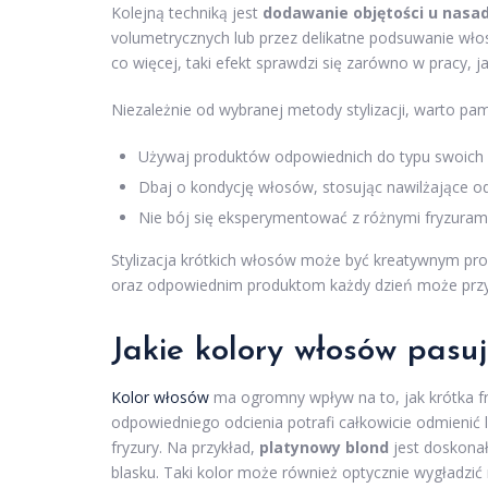
Kolejną techniką jest
dodawanie objętości u nasa
volumetrycznych lub przez delikatne podsuwanie włos
co więcej, taki efekt sprawdzi się zarówno w pracy, 
Niezależnie od wybranej metody stylizacji, warto pam
Używaj produktów odpowiednich do typu swoich 
Dbaj o kondycję włosów, stosując nawilżające odży
Nie bój się eksperymentować z różnymi fryzurami,
Stylizacja krótkich włosów może być kreatywnym proc
oraz odpowiednim produktom każdy dzień może przyn
Jakie kolory włosów pasuj
Kolor włosów
ma ogromny wpływ na to, jak krótka fry
odpowiedniego odcienia potrafi całkowicie odmienić 
fryzury. Na przykład,
platynowy blond
jest doskonał
blasku. Taki kolor może również optycznie wygładzić r