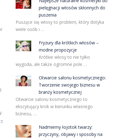
Najlepsze naturalne kosmetyki do
pielęgnacji włosów skłonnych do
puszenia
Puszące się włosy to problem, który dotyka
ór
wiele osób i …
Fryzury dla krótkich włosów –
modne propozycje
Krótkie włosy to nie tylko
wygoda, ale także ogromne pole …
Otwarcie salonu kosmetycznego:
Tworzenie swojego biznesu w
ę
branży kosmetycznej
Otwarcie salonu kosmetycznego to
ekscytujący krok w kierunku własnego
y.
biznesu, …
rz
Nadmierny łojotok twarzy:
przyczyny, objawy i sposoby na