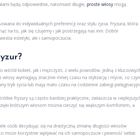
falami będą odpowiednie, natomiast długie,
proste włosy
mogą
wana do indywidualnych preferencji oraz stylu życia. Fryzura, która
 na to, jak się czujemy i jak postrzegają nas inni. Dobór
westia estetyki, ale i samopoczucia.
ryzur?
no wśród kobiet, jak i mężczyzn, z wielu powodów. Jedną z kluczowyc
ie włosy wymagają znacznie mniej czasu na stylizację i mycie, co czyn
y tryb życia lub mają mało czasu na codzienne zabiegi pielęgnacyjn
 Krótkie fryzury są często bardziej praktyczne, zwłaszcza w cieplejszyc
 Dzięki krótszym włosom można cieszyć się większym komfortem, a
iele osób decydując się na drastyczną zmianę długości włosów
, co może korzystnie wpływać na ich samopoczucie i pewność siebie.