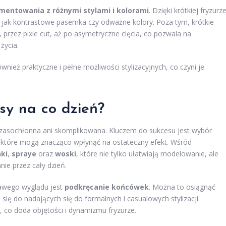
mentowania z różnymi stylami i kolorami
. Dzięki krótkiej fryzurz
e jak kontrastowe pasemka czy odważne kolory. Poza tym, krótkie
przez pixie cut, aż po asymetryczne cięcia, co pozwala na
życia.
ównież praktyczne i pełne możliwości stylizacyjnych, co czyni je
osy na co dzień?
 czasochłonna ani skomplikowana. Kluczem do sukcesu jest wybór
, które mogą znacząco wpłynąć na ostateczny efekt. Wśród
nki
,
spraye
oraz
woski
, które nie tylko ułatwiają modelowanie, ale
ie przez cały dzień.
kawego wyglądu jest
podkręcanie końcówek
. Można to osiągnąć
e się do nadających się do formalnych i casualowych stylizacji.
, co doda objętości i dynamizmu fryzurze.