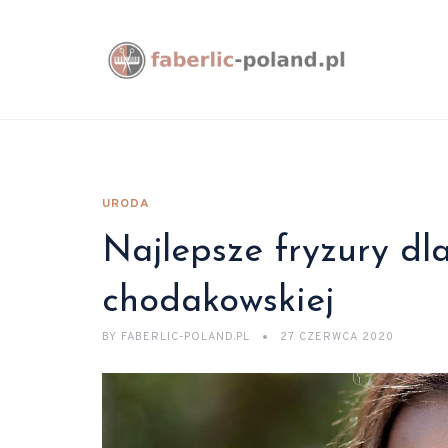
URODA
Najlepsze fryzury dl
chodakowskiej
BY
FABERLIC-POLAND.PL
27 CZERWCA 2020