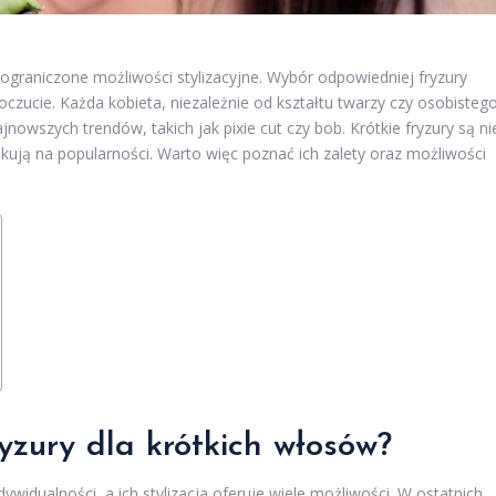
ieograniczone możliwości stylizacyjne. Wybór odpowiedniej fryzury
ucie. Każda kobieta, niezależnie od kształtu twarzy czy osobisteg
jnowszych trendów, takich jak pixie cut czy bob. Krótkie fryzury są ni
skują na popularności. Warto więc poznać ich zalety oraz możliwości
yzury dla krótkich włosów?
widualności, a ich stylizacja oferuje wiele możliwości. W ostatnich