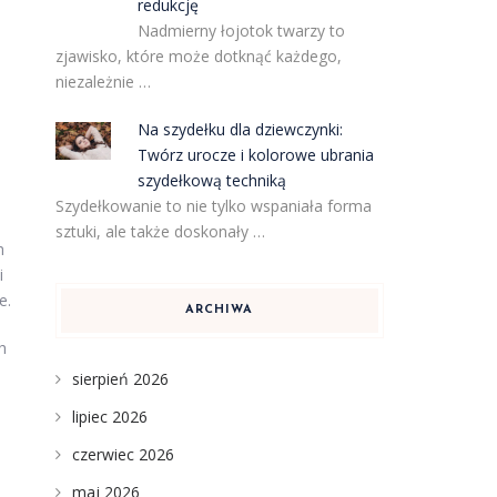
redukcję
Nadmierny łojotok twarzy to
zjawisko, które może dotknąć każdego,
niezależnie …
Na szydełku dla dziewczynki:
Twórz urocze i kolorowe ubrania
szydełkową techniką
Szydełkowanie to nie tylko wspaniała forma
sztuki, ale także doskonały …
h
i
e.
ARCHIWA
h
sierpień 2026
lipiec 2026
czerwiec 2026
maj 2026