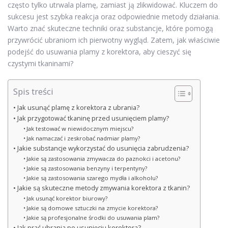
często tylko utrwala plamę, zamiast ją zlikwidować. Kluczem do
sukcesu jest szybka reakcja oraz odpowiednie metody działania.
Warto znać skuteczne techniki oraz substancje, które pomogą
przywrócić ubraniom ich pierwotny wygląd. Zatem, jak właściwie
podejść do usuwania plamy z korektora, aby cieszyć się
czystymi tkaninami?
Spis treści
Jak usunąć plamę z korektora z ubrania?
Jak przygotować tkaninę przed usunięciem plamy?
Jak testować w niewidocznym miejscu?
Jak namaczać i zeskrobać nadmiar plamy?
Jakie substancje wykorzystać do usunięcia zabrudzenia?
Jakie są zastosowania zmywacza do paznokci i acetonu?
Jakie są zastosowania benzyny i terpentyny?
Jakie są zastosowania szarego mydła i alkoholu?
Jakie są skuteczne metody zmywania korektora z tkanin?
Jak usunąć korektor biurowy?
Jakie są domowe sztuczki na zmycie korektora?
Jakie są profesjonalne środki do usuwania plam?
Jak prać ubrania po usunięciu korektora?