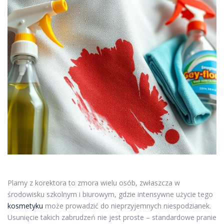
Plamy z korektora to zmora wielu osób, zwłaszcza w
środowisku szkolnym i biurowym, gdzie intensywne użycie tego
kosmetyku
może prowadzić do nieprzyjemnych niespodzianek.
Usunięcie takich zabrudzeń nie jest proste – standardowe pranie