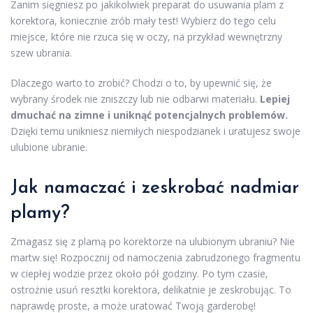
Zanim sięgniesz po jakikolwiek preparat do usuwania plam z
korektora, koniecznie zrób mały test! Wybierz do tego celu
miejsce, które nie rzuca się w oczy, na przykład wewnętrzny
szew ubrania.
Dlaczego warto to zrobić? Chodzi o to, by upewnić się, że
wybrany środek nie zniszczy lub nie odbarwi materiału.
Lepiej
dmuchać na zimne i uniknąć potencjalnych problemów.
Dzięki temu unikniesz niemiłych niespodzianek i uratujesz swoje
ulubione ubranie.
Jak namaczać i zeskrobać nadmiar
plamy?
Zmagasz się z plamą po korektorze na ulubionym ubraniu? Nie
martw się! Rozpocznij od namoczenia zabrudzonego fragmentu
w ciepłej wodzie przez około pół godziny. Po tym czasie,
ostrożnie usuń resztki korektora, delikatnie je zeskrobując. To
naprawdę proste, a może uratować Twoją garderobę!