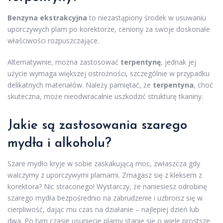
Benzyna ekstrakcyjna
to niezastąpiony środek w usuwaniu
uporczywych plam po korektorze, ceniony za swoje doskonałe
właściwości rozpuszczające.
Alternatywnie, można zastosować
terpentynę
, jednak jej
użycie wymaga większej ostrożności, szczególnie w przypadku
delikatnych materiałów. Należy pamiętać, że
terpentyna
, choć
skuteczna, może nieodwracalnie uszkodzić strukturę tkaniny.
Jakie są zastosowania szarego
mydła i alkoholu?
Szare mydło kryje w sobie zaskakującą moc, zwłaszcza gdy
walczymy z uporczywymi plamami. Zmagasz się z kleksem z
korektora? Nic straconego! Wystarczy, że naniesiesz odrobinę
szarego mydła bezpośrednio na zabrudzenie i uzbroisz się w
cierpliwość, dając mu czas na działanie – najlepiej dzień lub
dwa. Po tym czasie usunięcie plamy stanie się o wiele prostsze.