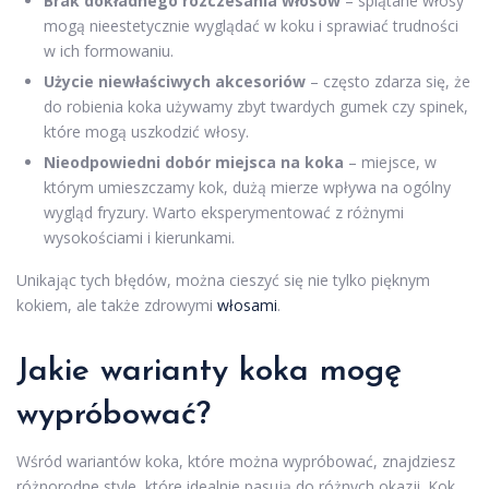
Brak dokładnego rozczesania włosów
– splątane włosy
mogą nieestetycznie wyglądać w koku i sprawiać trudności
w ich formowaniu.
Użycie niewłaściwych akcesoriów
– często zdarza się, że
do robienia koka używamy zbyt twardych gumek czy spinek,
które mogą uszkodzić włosy.
Nieodpowiedni dobór miejsca na koka
– miejsce, w
którym umieszczamy kok, dużą mierze wpływa na ogólny
wygląd fryzury. Warto eksperymentować z różnymi
wysokościami i kierunkami.
Unikając tych błędów, można cieszyć się nie tylko pięknym
kokiem, ale także zdrowymi
włosami
.
Jakie warianty koka mogę
wypróbować?
Wśród wariantów koka, które można wypróbować, znajdziesz
różnorodne style, które idealnie pasują do różnych okazji. Kok