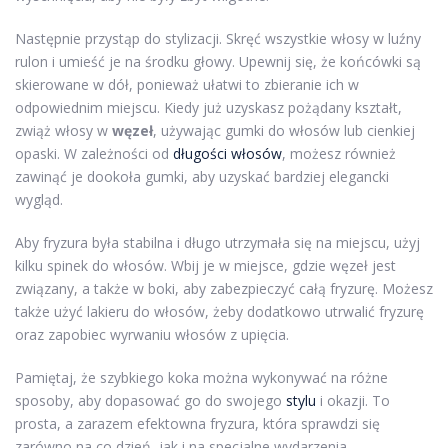
Następnie przystąp do stylizacji. Skręć wszystkie włosy w luźny
rulon i umieść je na środku głowy. Upewnij się, że końcówki są
skierowane w dół, ponieważ ułatwi to zbieranie ich w
odpowiednim miejscu. Kiedy już uzyskasz pożądany kształt,
zwiąż włosy w
węzeł
, używając gumki do włosów lub cienkiej
opaski. W zależności od
długości włosów
, możesz również
zawinąć je dookoła gumki, aby uzyskać bardziej elegancki
wygląd.
Aby fryzura była stabilna i długo utrzymała się na miejscu, użyj
kilku spinek do włosów. Wbij je w miejsce, gdzie węzeł jest
związany, a także w boki, aby zabezpieczyć całą fryzurę. Możesz
także użyć lakieru do włosów, żeby dodatkowo utrwalić fryzurę
oraz zapobiec wyrwaniu włosów z upięcia.
Pamiętaj, że szybkiego koka można wykonywać na różne
sposoby, aby dopasować go do swojego
stylu
i okazji. To
prosta, a zarazem efektowna fryzura, która sprawdzi się
zarówno na co dzień, jak i na specjalne wydarzenia.