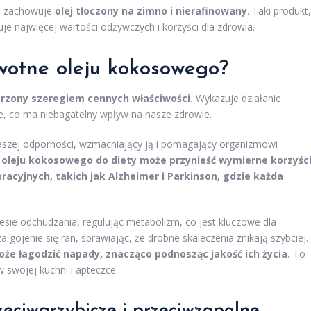
ci zachowuje
olej tłoczony na zimno i nierafinowany
. Taki produkt,
je najwięcej wartości odżywczych i korzyści dla zdrowia.
owotne oleju kokosowego?
arzony szeregiem cennych właściwości.
Wykazuje działanie
e, co ma niebagatelny wpływ na nasze zdrowie.
aszej odporności, wzmacniający ją i pomagający organizmowi
 oleju kokosowego do diety może przynieść wymierne korzyści
acyjnych, takich jak Alzheimer i Parkinson, gdzie każda
ie odchudzania, regulując metabolizm, co jest kluczowe dla
gojenie się ran, sprawiając, że drobne skaleczenia znikają szybciej.
że łagodzić napady, znacząco podnosząc jakość ich życia.
To
 swojej kuchni i apteczce.
rzeciwgrzybicze i przeciwzapalne