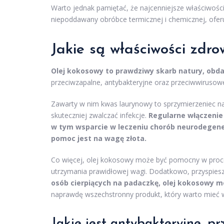
Warto jednak pamiętać, że najcenniejsze właściwoś
niepoddawany obróbce termicznej i chemicznej, oferu
Jakie są właściwości zdr
Olej kokosowy to prawdziwy skarb natury, obd
przeciwzapalne, antybakteryjne oraz przeciwwirusow
Zawarty w nim kwas laurynowy to sprzymierzeniec n
skuteczniej zwalczać infekcje.
Regularne włączenie
w tym wsparcie w leczeniu chorób neurodegener
pomoc jest na wagę złota.
Co więcej, olej kokosowy może być pomocny w proces
utrzymania prawidłowej wagi. Dodatkowo, przyspiesza 
osób cierpiących na padaczkę, olej kokosowy mo
naprawdę wszechstronny produkt, który warto mieć w
Jakie jest antybakteryjne, p