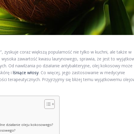
 zyskuje coraz większą popularność nie tylko w kuchni, ale także w
tym wysoka zawartość kwasu laurynowego, sprawia, że jest to wyjątko
ych. Od nawilżania po działanie antybakteryjne, olej kokosowy może
skórę i
lśniące włosy
. Co więcej, jego zastosowanie w medycynie
ści terapeutycznych. Przyjrzyjmy się bliżej temu wyjątkowemu olejo
palne działanie oleju kokosowego?
okosowego?