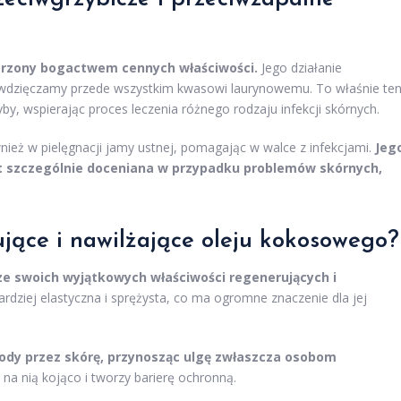
arzony bogactwem cennych właściwości.
Jego działanie
zawdzięczamy przede wszystkim kwasowi laurynowemu. To właśnie te
by, wspierając proces leczenia różnego rodzaju infekcji skórnych.
ież w pielęgnacji jamy ustnej, pomagając w walce z infekcjami.
Jeg
t szczególnie doceniana w przypadku problemów skórnych,
ujące i nawilżające oleju kokosowego?
ze swoich wyjątkowych właściwości regenerujących i
ardziej elastyczna i sprężysta, co ma ogromne znaczenie dla jej
ody przez skórę, przynosząc ulgę zwłaszcza osobom
 na nią kojąco i tworzy barierę ochronną.