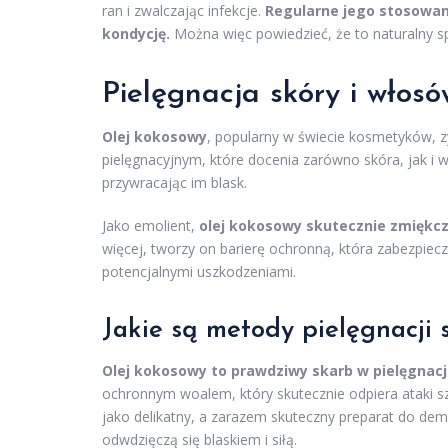
ran i zwalczając infekcje.
Regularne jego stosowani
kondycję.
Można więc powiedzieć, że to naturalny s
Pielęgnacja skóry i włos
Olej kokosowy
, popularny w świecie kosmetyków, 
pielęgnacyjnym, które docenia zarówno skóra, jak i w
przywracając im blask.
Jako emolient,
olej kokosowy skutecznie zmiękcz
więcej, tworzy on barierę ochronną, która zabezpie
potencjalnymi uszkodzeniami.
Jakie są metody pielęgnacji 
Olej kokosowy to prawdziwy skarb w pielęgnacji
ochronnym woalem, który skutecznie odpiera ataki s
jako delikatny, a zarazem skuteczny preparat do de
odwdzięczą się blaskiem i siłą.