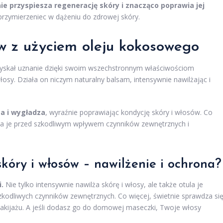
e przyspiesza regenerację skóry i znacząco poprawia jej
przymierzeniec w dążeniu do zdrowej skóry.
ów z użyciem oleju kokosowego
zyskał uznanie dzięki swoim wszechstronnym właściwościom
łosy. Działa on niczym naturalny balsam, intensywnie nawilżając i
a i wygładza
, wyraźnie poprawiając kondycję skóry i włosów. Co
cza je przed szkodliwym wpływem czynników zewnętrznych i
skóry i włosów – nawilżenie i ochrona?
.
Nie tylko intensywnie nawilża skórę i włosy, ale także otula je
zkodliwych czynników zewnętrznych. Co więcej, świetnie sprawdza si
makijażu. A jeśli dodasz go do domowej maseczki, Twoje włosy