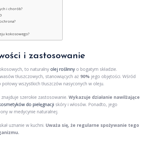
ych i chorób?
o
i ochrona?
oleju kokosowego?
wości i zastosowanie
okosowych, to naturalny
olej roślinny
o bogatym składzie.
 kwasów tłuszczowych, stanowiących aż
90%
jego objętości. Wśród
ło połowy wszystkich tłuszczów nasyconych w oleju.
znajduje szerokie zastosowanie.
Wykazuje działanie nawilżające 
kosmetyków do pielęgnacji
skóry i włosów. Ponadto, jego
iony w medycynie naturalnej.
kał uznanie w kuchni.
Uważa się, że regularne spożywanie tego
ganizmu.