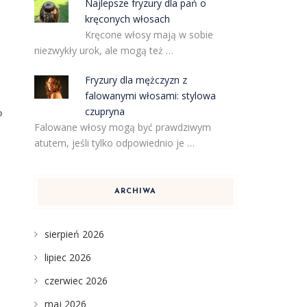
Najlepsze fryzury dla pań o
kręconych włosach
Kręcone włosy mają w sobie
niezwykły urok, ale mogą też …
n
Fryzury dla mężczyzn z
falowanymi włosami: stylowa
czupryna
o
Falowane włosy mogą być prawdziwym
atutem, jeśli tylko odpowiednio je …
ARCHIWA
sierpień 2026
lipiec 2026
czerwiec 2026
maj 2026