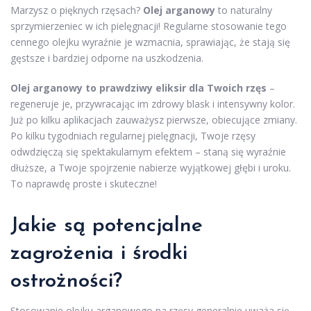
Marzysz o pięknych rzęsach?
Olej arganowy
to naturalny
sprzymierzeniec w ich pielęgnacji! Regularne stosowanie tego
cennego olejku wyraźnie je wzmacnia, sprawiając, że stają się
gęstsze i bardziej odporne na uszkodzenia.
Olej arganowy to prawdziwy eliksir dla Twoich rzęs
–
regeneruje je, przywracając im zdrowy blask i intensywny kolor.
Już po kilku aplikacjach zauważysz pierwsze, obiecujące zmiany.
Po kilku tygodniach regularnej pielęgnacji, Twoje rzęsy
odwdzięczą się spektakularnym efektem – staną się wyraźnie
dłuższe, a Twoje spojrzenie nabierze wyjątkowej głębi i uroku.
To naprawdę proste i skuteczne!
Jakie są potencjalne
zagrożenia i środki
ostrożności?
Stosowanie olejku arganowego na rzęsy generalnie uważa się