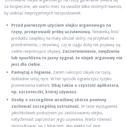
za bezpieczne, ale warto mieć na uwadze kilka istotnych kwestii,
by uniknąć nieprzyjemnych niespodzianek.
Przed pierwszym użyciem olejku arganowego na
rzęsy, przeprowadź próbę uczuleniową.
Niewielką ilość
produktu zaaplikuj na mały obszar skóry, na przykład na
przedramieniu, i obserwuj, czy w ciągu doby nie pojawią się
żadne niepokojące objawy.
Zaczerwienienie, swędzenie
lub opuchlizna to jasny sygnał, że olejek arganowy nie
jest dla ciebie.
Pamiętaj o higienie.
Zanim nałożysz olejek na rzęsy,
dokładnie umyj ręce. W ten sposób ograniczysz ryzyko
przeniesienia bakterii.
Dbaj także o czystość aplikatora,
np. szczoteczki, której używasz.
Osoby o szczególnie wrażliwej skórze powinny
zachować szczególną ostrożność.
W razie wystąpienia
jakichkolwiek podrażnień po zastosowaniu olejku,
natychmiast zaprzestań jego używania. Warto również
skonsultować się z lekarzem, aby wykluczyć inne