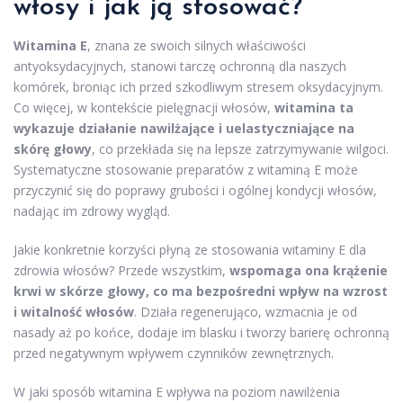
włosy i jak ją stosować?
Witamina E
, znana ze swoich silnych właściwości
antyoksydacyjnych, stanowi tarczę ochronną dla naszych
komórek, broniąc ich przed szkodliwym stresem oksydacyjnym.
Co więcej, w kontekście pielęgnacji włosów,
witamina ta
wykazuje działanie nawilżające i uelastyczniające na
skórę głowy
, co przekłada się na lepsze zatrzymywanie wilgoci.
Systematyczne stosowanie preparatów z witaminą E może
przyczynić się do poprawy grubości i ogólnej kondycji włosów,
nadając im zdrowy wygląd.
Jakie konkretnie korzyści płyną ze stosowania witaminy E dla
zdrowia włosów? Przede wszystkim,
wspomaga ona krążenie
krwi w skórze głowy, co ma bezpośredni wpływ na wzrost
i witalność włosów
. Działa regenerująco, wzmacnia je od
nasady aż po końce, dodaje im blasku i tworzy barierę ochronną
przed negatywnym wpływem czynników zewnętrznych.
W jaki sposób witamina E wpływa na poziom nawilżenia