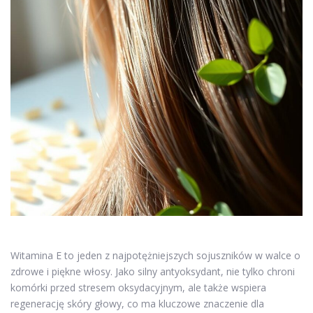
Witamina E to jeden z najpotężniejszych sojuszników w walce o
zdrowe i piękne włosy. Jako silny antyoksydant, nie tylko chroni
komórki przed stresem oksydacyjnym, ale także wspiera
regenerację skóry głowy, co ma kluczowe znaczenie dla