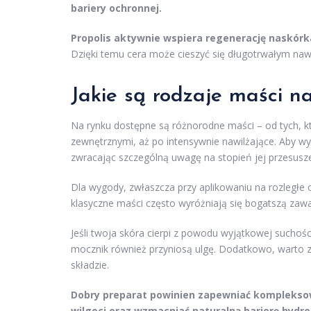
bariery ochronnej.
Propolis aktywnie wspiera regenerację naskórka
Dzięki temu cera może cieszyć się długotrwałym naw
Jakie są rodzaje maści n
Na rynku dostępne są różnorodne maści – od tych, k
zewnętrznymi, aż po intensywnie nawilżające. Aby wy
zwracając szczególną uwagę na stopień jej przesusze
Dla wygody, zwłaszcza przy aplikowaniu na rozległe 
klasyczne maści często wyróżniają się bogatszą zawa
Jeśli twoja skóra cierpi z powodu wyjątkowej suchośc
mocznik również przyniosą ulgę. Dodatkowo, warto 
składzie.
Dobry preparat powinien zapewniać kompleksową
wilgoci oraz wzmacniać naturalną barierę hydro