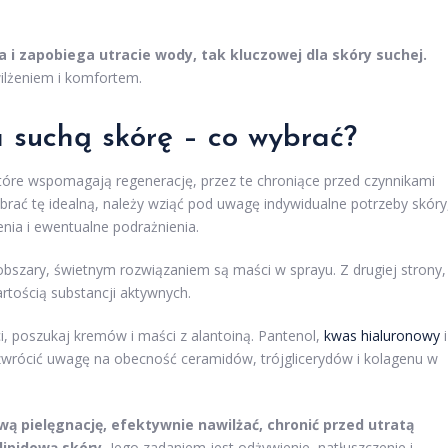
 i zapobiega utracie wody, tak kluczowej dla skóry suchej.
ilżeniem i komfortem.
a suchą skórę – co wybrać?
tóre wspomagają regenerację, przez te chroniące przed czynnikami
brać tę idealną, należy wziąć pod uwagę indywidualne potrzeby skóry
nia i ewentualne podrażnienia.
obszary, świetnym rozwiązaniem są maści w sprayu. Z drugiej strony,
rtością substancji aktywnych.
i, poszukaj kremów i maści z alantoiną. Pantenol,
kwas hialuronowy
i
zwrócić uwagę na obecność ceramidów, trójglicerydów i kolagenu w
 pielęgnację, efektywnie nawilżać, chronić przed utratą
lipidową skóry.
Jego zadaniem jest odżywienie, natłuszczenie i