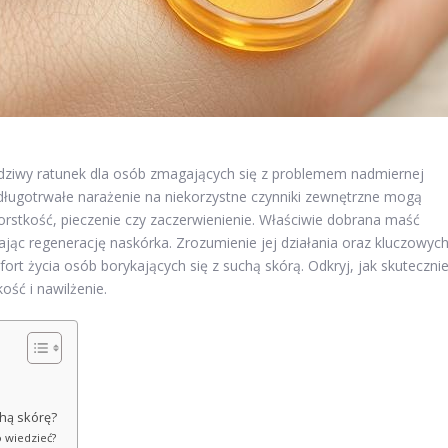
wdziwy ratunek dla osób zmagających się z problemem nadmiernej
 długotrwałe narażenie na niekorzystne czynniki zewnętrzne mogą
rstkość, pieczenie czy zaczerwienienie. Właściwie dobrana maść
rając regenerację naskórka. Zrozumienie jej działania oraz kluczowyc
t życia osób borykających się z suchą skórą. Odkryj, jak skuteczni
ość i nawilżenie.
chą skórę?
o wiedzieć?