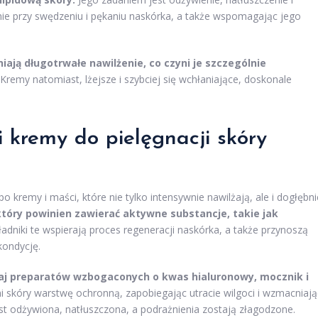
nie przy swędzeniu i pękaniu naskórka, a także wspomagając jego
niają długotrwałe nawilżenie, co czyni je szczególnie
Kremy natomiast, lżejsze i szybciej się wchłaniające, doskonale
 i
kremy do pielęgnacji skóry
 kremy i maści, które nie tylko intensywnie nawilżają, ale i dogłębni
który powinien zawierać aktywne substancje, takie jak
adniki te wspierają proces regeneracji naskórka, a także przynoszą
kondycję.
kaj preparatów wzbogaconych o kwas hialuronowy, mocznik i
 skóry warstwę ochronną, zapobiegając utracie wilgoci i wzmacniają
est odżywiona, natłuszczona, a podrażnienia zostają złagodzone.