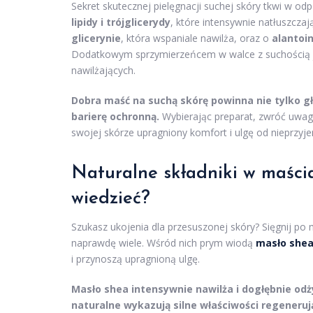
Sekret skutecznej pielęgnacji suchej skóry tkwi w o
lipidy i trójglicerydy
, które intensywnie natłuszczaj
glicerynie
, która wspaniale nawilża, oraz o
alantoin
Dodatkowym sprzymierzeńcem w walce z suchością 
nawilżających.
Dobra maść na suchą skórę powinna nie tylko głę
barierę ochronną.
Wybierając preparat, zwróć uwag
swojej skórze upragniony komfort i ulgę od nieprzyje
Naturalne składniki w maści
wiedzieć?
Szukasz ukojenia dla przesuszonej skóry? Sięgnij po m
naprawdę wiele. Wśród nich prym wiodą
masło she
i przynoszą upragnioną ulgę.
Masło shea intensywnie nawilża i dogłębnie odż
naturalne wykazują silne właściwości regeneru