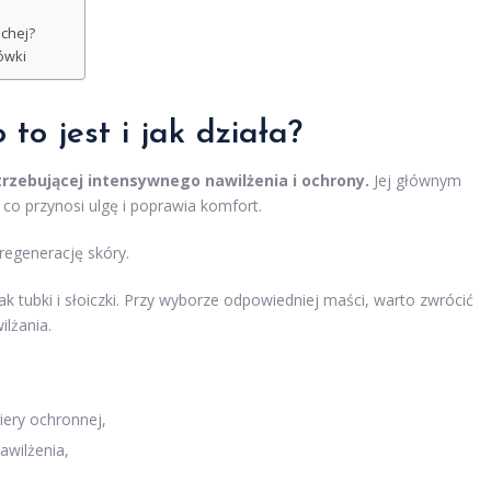
uchej?
ówki
to jest i jak działa?
trzebującej intensywnego nawilżenia i ochrony.
Jej głównym
 co przynosi ulgę i poprawia komfort.
egenerację skóry.
 tubki i słoiczki. Przy wyborze odpowiedniej maści, warto zwrócić
ilżania.
iery ochronnej,
awilżenia,