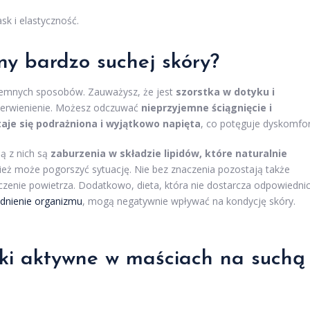
sk i elastyczność.
ny bardzo suchej skóry?
yjemnych sposobów. Zauważysz, że jest
szorstka w dotyku i
czerwienienie. Możesz odczuwać
nieprzyjemne ściągnięcie i
taje się podrażniona i wyjątkowo napięta
, co potęguje dyskomfor
ą z nich są
zaburzenia w składzie lipidów, które naturalnie
eż może pogorszyć sytuację. Nie bez znaczenia pozostają także
zczenie powietrza. Dodatkowo, dieta, która nie dostarcza odpowiedni
dnienie organizmu
, mogą negatywnie wpływać na kondycję skóry.
iki aktywne w maściach na suchą