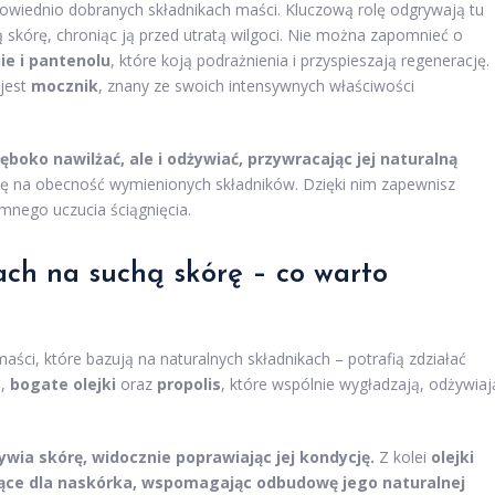
dpowiednio dobranych składnikach maści. Kluczową rolę odgrywają tu
ą skórę, chroniąc ją przed utratą wilgoci. Nie można zapomnieć o
ie i pantenolu
, które koją podrażnienia i przyspieszają regenerację.
jest
mocznik
, znany ze swoich intensywnych właściwości
boko nawilżać, ale i odżywiać, przywracając jej naturalną
ę na obecność wymienionych składników. Dzięki nim zapewnisz
mnego uczucia ściągnięcia.
ach na suchą skórę – co warto
aści, które bazują na naturalnych składnikach – potrafią zdziałać
a
,
bogate olejki
oraz
propolis
, które wspólnie wygładzają, odżywiaj
ywia skórę, widocznie poprawiając jej kondycję.
Z kolei
olejki
jące dla naskórka, wspomagając odbudowę jego naturalnej