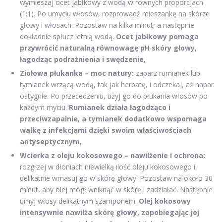
wymieszaj ocet jabłkowy z wodą w równych proporcjach
(1:1). Po umyciu włosów, rozprowadź mieszankę na skórze
głowy i włosach. Pozostaw na kilka minut, a następnie
dokładnie spłucz letnią wodą.
Ocet jabłkowy pomaga
przywrócić naturalną równowagę pH skóry głowy,
łagodząc podrażnienia i swędzenie,
Ziołowa płukanka – moc natury:
zaparz rumianek lub
tymianek wrzącą wodą, tak jak herbatę, i odczekaj, aż napar
ostygnie. Po przecedzeniu, użyj go do płukania włosów po
każdym myciu.
Rumianek działa łagodząco i
przeciwzapalnie, a tymianek dodatkowo wspomaga
walkę z infekcjami dzięki swoim właściwościach
antyseptycznym,
Wcierka z oleju kokosowego – nawilżenie i ochrona:
rozgrzej w dłoniach niewielką ilość oleju kokosowego i
delikatnie wmasuj go w skórę głowy. Pozostaw na około 30
minut, aby olej mógł wniknąć w skórę i zadziałać. Następnie
umyj włosy delikatnym szamponem.
Olej kokosowy
intensywnie nawilża skórę głowy, zapobiegając jej