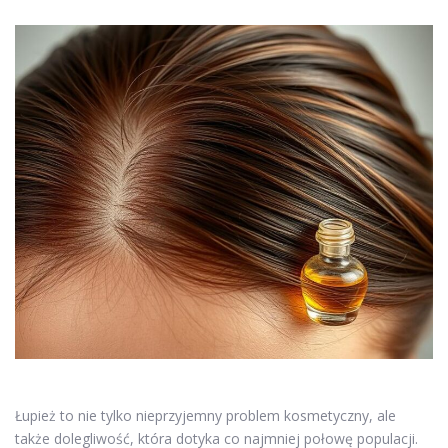
Łupież to nie tylko nieprzyjemny problem kosmetyczny, ale
także dolegliwość, która dotyka co najmniej połowę populacji.