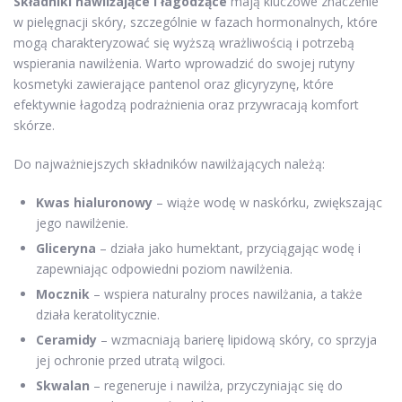
Składniki nawilżające i łagodzące
mają kluczowe znaczenie
w pielęgnacji skóry, szczególnie w fazach hormonalnych, które
mogą charakteryzować się wyższą wrażliwością i potrzebą
wspierania nawilżenia. Warto wprowadzić do swojej rutyny
kosmetyki zawierające pantenol oraz glicyryzynę, które
efektywnie łagodzą podrażnienia oraz przywracają komfort
skórze.
Do najważniejszych składników nawilżających należą:
Kwas hialuronowy
– wiąże wodę w naskórku, zwiększając
jego nawilżenie.
Gliceryna
– działa jako humektant, przyciągając wodę i
zapewniając odpowiedni poziom nawilżenia.
Mocznik
– wspiera naturalny proces nawilżania, a także
działa keratolitycznie.
Ceramidy
– wzmacniają barierę lipidową skóry, co sprzyja
jej ochronie przed utratą wilgoci.
Skwalan
– regeneruje i nawilża, przyczyniając się do