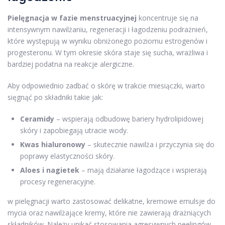
Pielęgnacja w fazie menstruacyjnej
koncentruje się na
intensywnym nawilżaniu, regeneracji i łagodzeniu podrażnień,
które występują w wyniku obniżonego poziomu estrogenów i
progesteronu. W tym okresie skóra staje się sucha, wrażliwa i
bardziej podatna na reakcje alergiczne.
Aby odpowiednio zadbać o skórę w trakcie miesiączki, warto
sięgnąć po składniki takie jak:
Ceramidy
– wspierają odbudowę bariery hydrolipidowej
skóry i zapobiegają utracie wody.
Kwas hialuronowy
– skutecznie nawilża i przyczynia się do
poprawy elastyczności skóry.
Aloes i nagietek
– mają działanie łagodzące i wspierają
procesy regeneracyjne.
w pielęgnacji warto zastosować delikatne, kremowe emulsje do
mycia oraz nawilżające kremy, które nie zawierają drażniących
składników. Należy unikać stosowania agresywnych peelingów