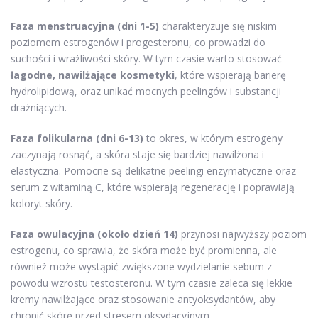
Faza menstruacyjna (dni 1-5)
charakteryzuje się niskim
poziomem estrogenów i progesteronu, co prowadzi do
suchości i wrażliwości skóry. W tym czasie warto stosować
łagodne, nawilżające kosmetyki
, które wspierają barierę
hydrolipidową, oraz unikać mocnych peelingów i substancji
drażniących.
Faza folikularna (dni 6-13)
to okres, w którym estrogeny
zaczynają rosnąć, a skóra staje się bardziej nawilżona i
elastyczna. Pomocne są delikatne peelingi enzymatyczne oraz
serum z witaminą C, które wspierają regenerację i poprawiają
koloryt skóry.
Faza owulacyjna (około dzień 14)
przynosi najwyższy poziom
estrogenu, co sprawia, że skóra może być promienna, ale
również może wystąpić zwiększone wydzielanie sebum z
powodu wzrostu testosteronu. W tym czasie zaleca się lekkie
kremy nawilżające oraz stosowanie antyoksydantów, aby
chronić skórę przed stresem oksydacyjnym.