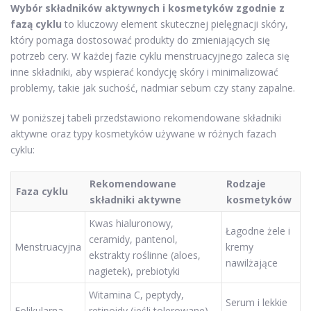
Wybór składników aktywnych i kosmetyków zgodnie z
fazą cyklu
to kluczowy element skutecznej pielęgnacji skóry,
który pomaga dostosować produkty do zmieniających się
potrzeb cery. W każdej fazie cyklu menstruacyjnego zaleca się
inne składniki, aby wspierać kondycję skóry i minimalizować
problemy, takie jak suchość, nadmiar sebum czy stany zapalne.
W poniższej tabeli przedstawiono rekomendowane składniki
aktywne oraz typy kosmetyków używane w różnych fazach
cyklu:
Rekomendowane
Rodzaje
Faza cyklu
składniki aktywne
kosmetyków
Kwas hialuronowy,
Łagodne żele i
ceramidy, pantenol,
Menstruacyjna
kremy
ekstrakty roślinne (aloes,
nawilżające
nagietek), prebiotyki
Witamina C, peptydy,
Serum i lekkie
Folikularna
retinoidy (jeśli tolerowane),