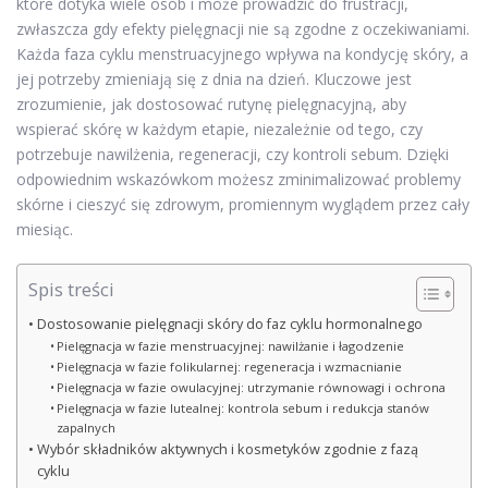
które dotyka wiele osób i może prowadzić do frustracji,
zwłaszcza gdy efekty pielęgnacji nie są zgodne z oczekiwaniami.
Każda faza cyklu menstruacyjnego wpływa na kondycję skóry, a
jej potrzeby zmieniają się z dnia na dzień. Kluczowe jest
zrozumienie, jak dostosować rutynę pielęgnacyjną, aby
wspierać skórę w każdym etapie, niezależnie od tego, czy
potrzebuje nawilżenia, regeneracji, czy kontroli sebum. Dzięki
odpowiednim wskazówkom możesz zminimalizować problemy
skórne i cieszyć się zdrowym, promiennym wyglądem przez cały
miesiąc.
Spis treści
Dostosowanie pielęgnacji skóry do faz cyklu hormonalnego
Pielęgnacja w fazie menstruacyjnej: nawilżanie i łagodzenie
Pielęgnacja w fazie folikularnej: regeneracja i wzmacnianie
Pielęgnacja w fazie owulacyjnej: utrzymanie równowagi i ochrona
Pielęgnacja w fazie lutealnej: kontrola sebum i redukcja stanów
zapalnych
Wybór składników aktywnych i kosmetyków zgodnie z fazą
cyklu