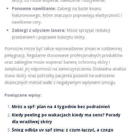
skóry, co może wspierać nawilżenie i odżywienie.
Ponowne nawilżanie:
Zabiegi na bazie kwasu
hialuronowego, które znacząco poprawiają elastyczność i
nawilżenie cery.
Zabiegi z użyciem lasera:
Może sprzyjać redukcji
przebarwień i poprawie kolorytu skóry.
Pomocne może być także wprowadzenie zmian w codziennej
pielęgnacji. Regularne stosowanie profesjonalnych produktów
oraz zabiegów może wspierać barierę ochronną skóry i
zwiększać jej odporność na zanieczyszczenia. Dokładna analiza
stanu skóry oraz potrzeby pacjenta pozwoli na wdrożenie
skutecznych metod walki z negatywnym wpływem smogu.
Powiązane wpisy:
Mróz a spf: plan na 4 tygodnie bez podrażnień
Kiedy peeling po wakacjach kiedy ma sens? Porady
dla wrażliwej skóry
Śnieg odbija uv spf zimą: z czym łączyć, a czego