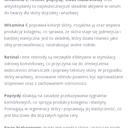
antyoksydanty to najskuteczniejsze składniki aktywne w serum
do twarzy dla skóry dojrzałej i wrażliwej.
Witamina C
poprawia koloryt skóry, rozjaśnia ją oraz wspiera
produkcję kolagenu, co sprawia, że skóra staje się jędrniejsza i
bardziej elastyczna. Jest to składnik, który działa również jako
silny przeciwutleniacz, neutralizując wolne rodniki.
Retinol
i inne retinoidy są niezwykle efektywne w stymulacji
odnowy komórkowej, co przyczynia się do zmniejszenia
widoczności zmarszczek i poprawy tekstury skóry. W przypadku
skóry wrażliwej, stosowanie retinolu powinno być wprowadzane
stopniowo oraz z zachowaniem ostrożności.
Peptydy
działają na zasadzie przekazywania sygnałów
komórkowych, co sprzyja produkcji kolagenu i elastyny.
Pomagają w regeneracji skóry i poprawiają jej elastyczność, co
jest kluczowe dla dojrzałych typów cery.
Kwas hialuronowy
skutecznie nawilża skórę i przyciąga wodę,