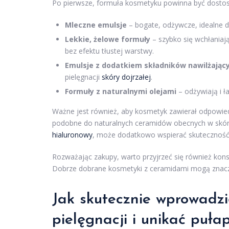
Po pierwsze, formuła kosmetyku powinna być dostoso
Mleczne emulsje
– bogate, odżywcze, idealne 
Lekkie, żelowe formuły
– szybko się wchłaniają
bez efektu tłustej warstwy.
Emulsje z dodatkiem składników nawilżając
pielęgnacji
skóry dojrzałej
.
Formuły z naturalnymi olejami
– odżywiają i ł
Ważne jest również, aby kosmetyk zawierał odpowiedni
podobne do naturalnych ceramidów obecnych w skórz
hialuronowy
, może dodatkowo wspierać skuteczność
Rozważając zakupy, warto przyjrzeć się również kons
Dobrze dobrane kosmetyki z ceramidami mogą znaczą
Jak skutecznie wprowadz
pielęgnacji
i unikać puła