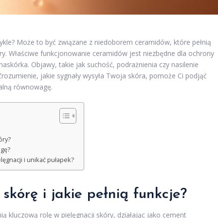
zwykle? Może to być związane z niedoborem ceramidów, które pełnią
óry. Właściwe funkcjonowanie ceramidów jest niezbędne dla ochrony
naskórka. Objawy, takie jak suchość, podrażnienia czy nasilenie
rozumienie, jakie sygnały wysyła Twoja skóra, pomoże Ci podjąć
uralną równowagę.
óry?
agę?
ęgnacji i unikać pułapek?
 skórę i
jakie pełnią funkcje
?
nią kluczową rolę w pielęgnacji skóry, działając jako cement