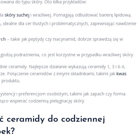
wana do typu skóry. Oto kilka przykładów:
dla
skóry suchej
i wrażliwej. Pomagają odbudować barierę lipidową.
, idealne dla cer tłustych i problematycznych, zapewniając nawilżenie
ych
– takie jak peptydy czy niacynamid, dobrze sprawdzą się w
agodzą podrażnienia, co jest korzystne w przypadku wrażliwej skóry.
e ceramidy. Najlepsze działanie wykazują ceramidy 1, 3 i 6-II,
e. Połączenie ceramidów z innymi składnikami, takimi jak
kwas
 produktu.
ystencji i preferencjom osobistym, takimi jak zapach czy forma.
co wspierać codzienną pielęgnację skóry.
ić
ceramidy do codziennej
pek?