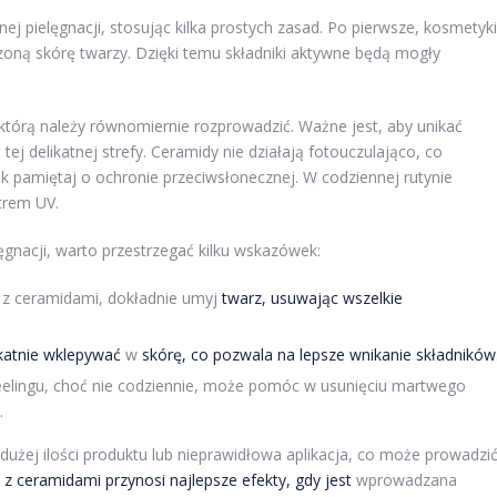
 pielęgnacji, stosując kilka prostych zasad. Po pierwsze, kosmetyki
zoną skórę twarzy. Dzięki temu składniki aktywne będą mogły
, którą należy równomiernie rozprowadzić. Ważne jest, aby unikać
ej delikatnej strefy. Ceramidy nie działają fotouczulająco, co
k pamiętaj o ochronie przeciwsłonecznej. W codziennej rutynie
trem UV.
gnacji, warto przestrzegać kilku wskazówek:
z ceramidami, dokładnie umyj
twarz, usuwając wszelkie
katnie wklepywać
w
skórę, co pozwala na lepsze wnikanie składników
elingu, choć nie codziennie, może pomóc w usunięciu martwego
.
dużej ilości produktu lub nieprawidłowa aplikacja, co może prowadzi
 z ceramidami przynosi najlepsze efekty, gdy jest
wprowadzana