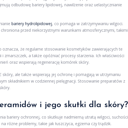
ują odbudowę bariery lipidowej, nawilżenie oraz uelastycznianie
nianie
bariery hydrolipidowej
, co pomaga w zatrzymywaniu wilgoci.
iej chroniona przed niekorzystnymi warunkami atmosferycznymi, takimi
o oznacza, że regularne stosowanie kosmetyków zawierających te
ii i zmarszczek, a także opóźniać procesy starzenia. Ich właściwości
nień oraz wspierają regenerację komórek skóry.
ć skóry, ale także wspierają jej ochronę i pomagają w utrzymaniu
wym składnikiem w codziennej pielęgnacji. Stosowanie preparatów z
skóry.
eramidów i jego skutki dla skóry?
ia bariery ochronnej, co skutkuje nadmierną utratą wilgoci, suchośc
 na różne problemy, takie jak łuszczyca, egzema czy trądzik.