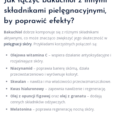
Jak łączyć bakuchiol z innymi
składnikami pielęgnacyjnymi,
by poprawić efekty?
Bakuchiol
dobrze komponuje się z różnymi składnikami
aktywnymi, co może znacząco zwiększyć jego skuteczność w
pielęgnacji skóry
. Przykładami korzystnych połączeń są:
Olejowa witamina C
– wspiera działanie antyoksydacyjne i
rozjaśniające skóry.
Niacynamid
– poprawia barierę skórną, działa
przeciwstarzeniowo i wyrównuje koloryt.
Skwalan
– nawilża i ma właściwości przeciwzmarszczkowe.
Kwas hialuronowy
– zapewnia nawilżenie i regenerację.
Olej z opuncji figowej
oraz
olej z granatu
– dodają
cennych składników odżywczych.
Melatonina
– poprawia regenerację nocną skóry.