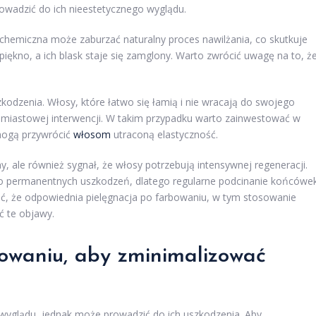
owadzić do ich nieestetycznego wyglądu.
 chemiczna może zaburzać naturalny proces nawilżania, co skutkuje
ękno, a ich blask staje się zamglony. Warto zwrócić uwagę na to, ż
odzenia. Włosy, które łatwo się łamią i nie wracają do swojego
hmiastowej interwencji. W takim przypadku warto zainwestować w
omogą przywrócić
włosom
utraconą elastyczność.
, ale również sygnał, że włosy potrzebują intensywnej regeneracji.
o permanentnych uszkodzeń, dlatego regularne podcinanie końcówe
ać, że odpowiednia pielęgnacja po farbowaniu, w tym stosowanie
 te objawy.
bowaniu, aby zminimalizować
yglądu, jednak może prowadzić do ich uszkodzenia. Aby