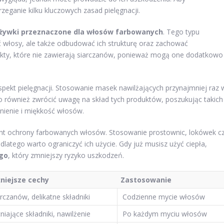
zeganie kilku kluczowych zasad pielęgnacji.
żywki przeznaczone dla włosów farbowanych
. Tego typu
ć włosy, ale także odbudować ich strukturę oraz zachować
ukty, które nie zawierają siarczanów, ponieważ mogą one dodatkowo
pekt pielęgnacji. Stosowanie masek nawilżających przynajmniej raz 
o również zwrócić uwagę na skład tych produktów, poszukując takich
ienie i miękkość włosów.
ment ochrony farbowanych włosów. Stosowanie prostownic, lokówek c
latego warto ograniczyć ich użycie. Gdy już musisz użyć ciepła,
go
, który zmniejszy ryzyko uszkodzeń.
niejsze cechy
Zastosowanie
rczanów, delikatne składniki
Codzienne mycie włosów
ające składniki, nawilżenie
Po każdym myciu włosów