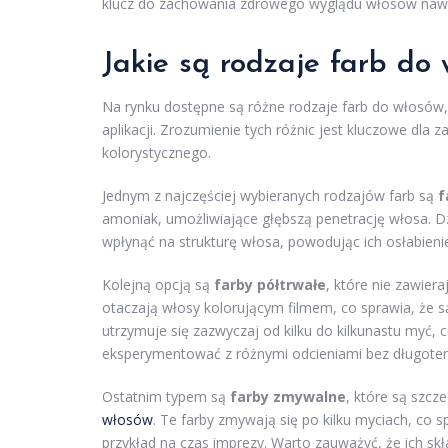
klucz do zachowania zdrowego wyglądu włosów nawe
Jakie są rodzaje farb do 
Na rynku dostępne są różne rodzaje farb do włosów,
aplikacji. Zrozumienie tych różnic jest kluczowe dl
kolorystycznego.
Jednym z najczęściej wybieranych rodzajów farb są
f
amoniak, umożliwiające głębszą penetrację włosa. Dz
wpłynąć na strukturę włosa, powodując ich osłabienie
Kolejną opcją są
farby półtrwałe
, które nie zawier
otaczają włosy kolorującym filmem, co sprawia, że są
utrzymuje się zazwyczaj od kilku do kilkunastu myć, 
eksperymentować z różnymi odcieniami bez długote
Ostatnim typem są
farby zmywalne
, które są szcz
włosów
. Te farby zmywają się po kilku myciach, co 
przykład na czas imprezy. Warto zauważyć, że ich sk