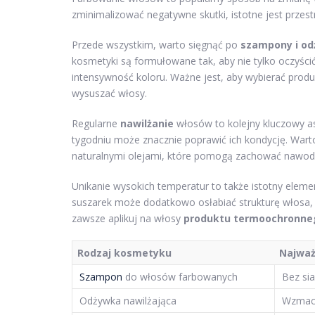
zminimalizować negatywne skutki, istotne jest przestr
Przede wszystkim, warto sięgnąć po
szampony i od
kosmetyki są formułowane tak, aby nie tylko oczyści
intensywność koloru. Ważne jest, aby wybierać prod
wysuszać włosy.
Regularne
nawilżanie
włosów to kolejny kluczowy as
tygodniu może znacznie poprawić ich kondycję. Wart
naturalnymi olejami, które pomogą zachować nawodn
Unikanie wysokich temperatur to także istotny ele
suszarek może dodatkowo osłabiać strukturę włosa, d
zawsze aplikuj na włosy
produktu termoochronne
Rodzaj kosmetyku
Najważ
Szampon
do włosów farbowanych
Bez sia
Odżywka nawilżająca
Wzmacni