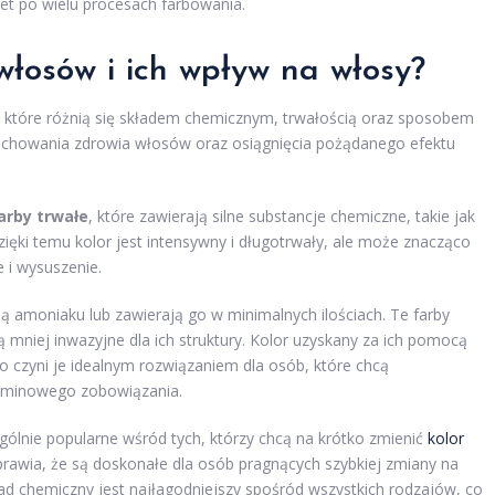
t po wielu procesach farbowania.
włosów i ich wpływ na włosy?
 które różnią się składem chemicznym, trwałością oraz sposobem
a zachowania zdrowia włosów oraz osiągnięcia pożądanego efektu
arby trwałe
, które zawierają silne substancje chemiczne, takie jak
ięki temu kolor jest intensywny i długotrwały, ale może znacząco
 i wysuszenie.
ają amoniaku lub zawierają go w minimalnych ilościach. Te farby
 mniej inwazyjne dla ich struktury. Kolor uzyskany za ich pomocą
co czyni je idealnym rozwiązaniem dla osób, które chcą
rminowego zobowiązania.
ególnie popularne wśród tych, którzy chcą na krótko zmienić
kolor
sprawia, że są doskonałe dla osób pragnących szybkiej zmiany na
ład chemiczny jest najłagodniejszy spośród wszystkich rodzajów, co