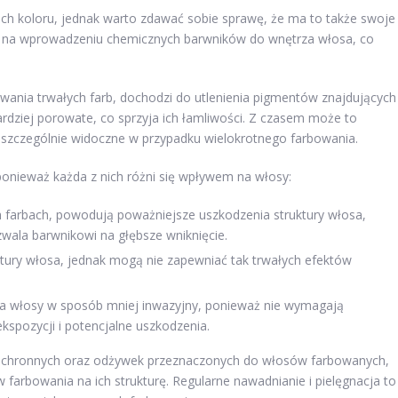
ch koloru, jednak warto zdawać sobie sprawę, że ma to także swoje
ga na wprowadzeniu chemicznych barwników do wnętrza włosa, co
wania trwałych farb, dochodzi do utlenienia pigmentów znajdujących
rdziej porowate, co sprzyja ich łamliwości. Z czasem może to
st szczególnie widoczne w przypadku wielokrotnego farbowania.
onieważ każda z nich różni się wpływem na włosy:
h farbach, powodują poważniejsze uszkodzenia struktury włosa,
wala barwnikowi na głębsze wniknięcie.
ktury włosa, jednak mogą nie zapewniać tak trwałych efektów
 na włosy w sposób mniej inwazyjny, ponieważ nie wymagają
kspozycji i potencjalne uszkodzenia.
 ochronnych oraz odżywek przeznaczonych do włosów farbowanych,
rbowania na ich strukturę. Regularne nawadnianie i pielęgnacja to