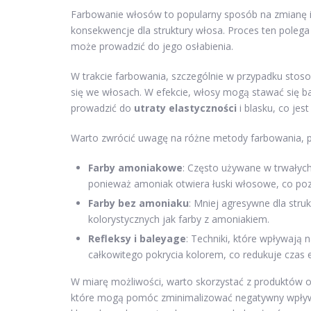
Farbowanie włosów to popularny sposób na zmianę i
konsekwencje dla struktury włosa. Proces ten pole
może prowadzić do jego osłabienia.
W trakcie farbowania, szczególnie w przypadku stoso
się we włosach. W efekcie, włosy mogą stawać się ba
prowadzić do
utraty elastyczności
i blasku, co je
Warto zwrócić uwagę na różne metody farbowania, p
Farby amoniakowe
: Często używane w trwałyc
ponieważ amoniak otwiera łuski włosowe, co poz
Farby bez amoniaku
: Mniej agresywne dla stru
kolorystycznych jak farby z amoniakiem.
Refleksy i baleyage
: Techniki, które wpływają
całkowitego pokrycia kolorem, co redukuje czas e
W miarę możliwości, warto skorzystać z produktów
które mogą pomóc zminimalizować negatywny wpływ fa