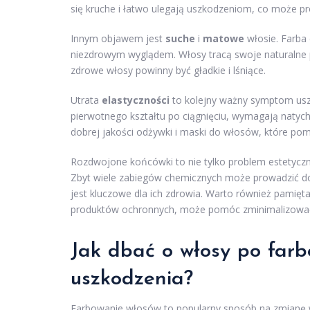
się kruche i łatwo ulegają uszkodzeniom, co może pr
Innym objawem jest
suche
i
matowe
włosie. Farba
niezdrowym wyglądem. Włosy tracą swoje naturalne pi
zdrowe włosy powinny być gładkie i lśniące.
Utrata
elastyczności
to kolejny ważny symptom uszk
pierwotnego kształtu po ciągnięciu, wymagają natyc
dobrej jakości odżywki i maski do włosów, które p
Rozdwojone końcówki to nie tylko problem estetyczny
Zbyt wiele zabiegów chemicznych może prowadzić d
jest kluczowe dla ich zdrowia. Warto również pamięt
produktów ochronnych, może pomóc zminimalizować
Jak dbać o włosy po far
uszkodzenia?
Farbowanie włosów to popularny sposób na zmianę w