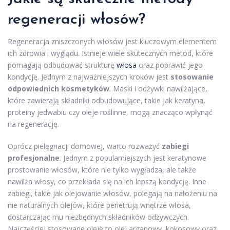
regeneracji włosów?
Regeneracja zniszczonych włosów jest kluczowym elementem
ich zdrowia i wyglądu. Istnieje wiele skutecznych metod, które
pomagają odbudować strukturę
włosa
oraz poprawić jego
kondycję. Jednym z najważniejszych kroków jest
stosowanie
odpowiednich kosmetyków
. Maski i odżywki nawilżające,
które zawierają składniki odbudowujące, takie jak keratyna,
proteiny jedwabiu czy oleje roślinne, mogą znacząco wpłynąć
na regenerację.
Oprócz pielęgnacji domowej, warto rozważyć
zabiegi
profesjonalne
. Jednym z popularniejszych jest keratynowe
prostowanie włosów, które nie tylko wygładza, ale także
nawilża włosy, co przekłada się na ich lepszą kondycję. Inne
zabiegi, takie jak olejowanie włosów, polegają na nałożeniu na
nie naturalnych olejów, które penetrują wnętrze włosa,
dostarczając mu niezbędnych składników odżywczych.
Najczęściej stosowane oleje to olej arganowy, kokosowy oraz