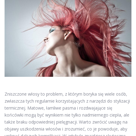
Zniszczone włosy to problem, z którym boryka się wiele osób,
zwłaszcza tych regularnie korzystających z narzędzi do stylizacji
termicznej. Matowe, łamliwe pasma i rozdwajające się
końcówki mogą być wynikiem nie tylko nadmiernego ciepła, ale
także braku odpowiedniej pielęgnacji. Warto zwrócić uwagę na
objawy uszkodzenia włosów i zrozumieć, co je powoduje, aby
uniknąć dalszych komplikacji. W artykule znajdziesz skuteczne