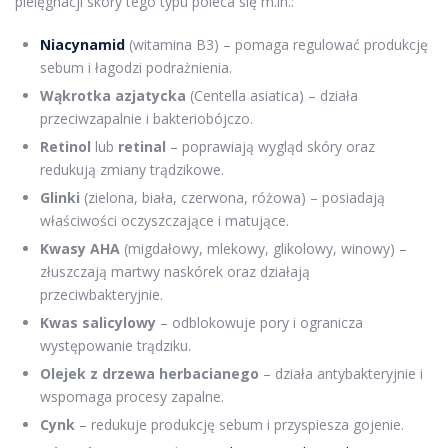
pielęgnacji skóry tego typu poleca się m.in.:
Niacynamid
(witamina B3) – pomaga regulować produkcję
sebum i łagodzi podrażnienia.
Wąkrotka azjatycka
(Centella asiatica) – działa
przeciwzapalnie i bakteriobójczo.
Retinol
lub
retinal
– poprawiają wygląd skóry oraz
redukują zmiany trądzikowe.
Glinki
(zielona, biała, czerwona, różowa) – posiadają
właściwości oczyszczające i matujące.
Kwasy AHA
(migdałowy, mlekowy, glikolowy, winowy) –
złuszczają martwy naskórek oraz działają
przeciwbakteryjnie.
Kwas salicylowy
– odblokowuje pory i ogranicza
występowanie trądziku.
Olejek z drzewa herbacianego
– działa antybakteryjnie i
wspomaga procesy zapalne.
Cynk
– redukuje produkcję sebum i przyspiesza gojenie.