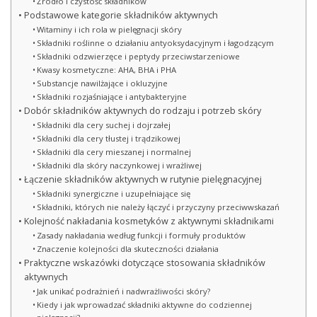
Źródło i czystość składników
Podstawowe kategorie składników aktywnych
Witaminy i ich rola w pielęgnacji skóry
Składniki roślinne o działaniu antyoksydacyjnym i łagodzącym
Składniki odzwierzęce i peptydy przeciwstarzeniowe
Kwasy kosmetyczne: AHA, BHA i PHA
Substancje nawilżające i okluzyjne
Składniki rozjaśniające i antybakteryjne
Dobór składników aktywnych do rodzaju i potrzeb skóry
Składniki dla cery suchej i dojrzałej
Składniki dla cery tłustej i trądzikowej
Składniki dla cery mieszanej i normalnej
Składniki dla skóry naczynkowej i wrażliwej
Łączenie składników aktywnych w rutynie pielęgnacyjnej
Składniki synergiczne i uzupełniające się
Składniki, których nie należy łączyć i przyczyny przeciwwskazań
Kolejność nakładania kosmetyków z aktywnymi składnikami
Zasady nakładania według funkcji i formuły produktów
Znaczenie kolejności dla skuteczności działania
Praktyczne wskazówki dotyczące stosowania składników
aktywnych
Jak unikać podrażnień i nadwrażliwości skóry?
Kiedy i jak wprowadzać składniki aktywne do codziennej