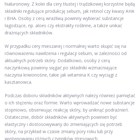
hialuronowy. Z kolei dla cery tłustej i trądzikowej korzystne będą
składniki regulujące produkcję sebum, jak retinol czy kwasy AHA
i BHA. Osoby z cerą wrażliwą powinny wybierać substancje
łagodzące, np. aloes czy ekstrakty roślinne, a także unikać
drażniących składników.
W przypadku cery mieszanej i normalnej warto skupić się na
równoważeniu nawilżenia i regulacji sebum, w zależności od
aktualnych potrzeb skóry. Dodatkowo, osoby z cerą
naczynkową powinny sięgać po składniki wzmacniające
naczynia krwionośne, takie jak witamina K czy wyciągi z
kasztanowca.
Podczas doboru składników aktywnych należy również pamiętać
o ich stężeniu oraz formie. Warto wprowadzać nowe substancje
stopniowo, obserwując reakcję skóry, by uniknąć podrażnień.
Ostatecznie, dobór składników aktywnych powinien być
elastyczny i dostosowywany do zmieniających się potrzeb
skóry, na przykład w czasie zmiany pory roku lub przy
występowaniu różnych czynników stresowych.