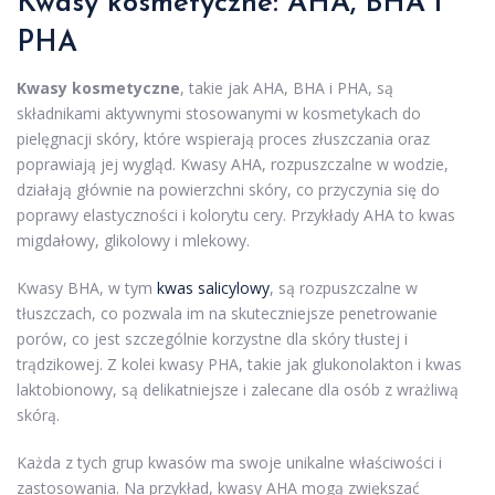
Kwasy kosmetyczne: AHA, BHA i
PHA
Kwasy kosmetyczne
, takie jak AHA, BHA i PHA, są
składnikami aktywnymi stosowanymi w kosmetykach do
pielęgnacji skóry, które wspierają proces złuszczania oraz
poprawiają jej wygląd. Kwasy AHA, rozpuszczalne w wodzie,
działają głównie na powierzchni skóry, co przyczynia się do
poprawy elastyczności i kolorytu cery. Przykłady AHA to kwas
migdałowy, glikolowy i mlekowy.
Kwasy BHA, w tym
kwas salicylowy
, są rozpuszczalne w
tłuszczach, co pozwala im na skuteczniejsze penetrowanie
porów, co jest szczególnie korzystne dla skóry tłustej i
trądzikowej. Z kolei kwasy PHA, takie jak glukonolakton i kwas
laktobionowy, są delikatniejsze i zalecane dla osób z wrażliwą
skórą.
Każda z tych grup kwasów ma swoje unikalne właściwości i
zastosowania. Na przykład, kwasy AHA mogą zwiększać