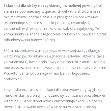
Składniki dla skóry naczynkowej i wrażliwej
powinny być
starannie dobrane, aby wspierać ich delikatną strukturę oraz
minimalizować podrażnienia. Dla pielęgnacji skóry wrażliwej
rekomenduje się takie składniki jak aloes, ceramidy, D-
panthenol, ekstrakt z rumianku oraz wąkroty azjatyckiej. Te
komponenty są znane z łagodzenia podrażnień, nawilżania oraz
odbudowywania bariery skórnej.
Skóra naczynkowa wymaga jeszcze większej uwagi, dlatego
warto włączyć do rutyny pielęgnacyjnej składniki aktywne takie
jak witamina C, kwas azelainowy oraz ekstrakt z arniki. Działają
one przeciwzapalnie oraz wspierają zmniejszanie zaczerwienień.
Ponadto, pantenol pomaga w nawilżeniu i łagodzeniu
podrażnień.
Innymi skutecznymi składnikami dla obu typów cery są glinka
marokańska, hydrolaty (np. oczarowy lub różany) oraz olejowa
witamina C, które dodatkowo uelastyczniają skórę. Zaleca się
również stosowanie peelingów enzymatycznych, które są