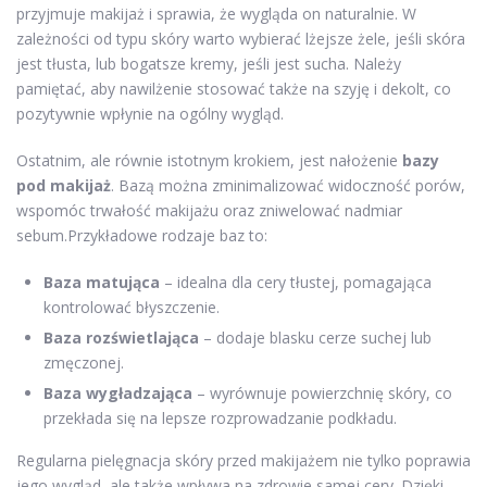
przyjmuje makijaż i sprawia, że wygląda on naturalnie. W
zależności od typu skóry warto wybierać lżejsze żele, jeśli skóra
jest tłusta, lub bogatsze kremy, jeśli jest sucha. Należy
pamiętać, aby nawilżenie stosować także na szyję i dekolt, co
pozytywnie wpłynie na ogólny wygląd.
Ostatnim, ale równie istotnym krokiem, jest nałożenie
bazy
pod makijaż
. Bazą można zminimalizować widoczność porów,
wspomóc trwałość makijażu oraz zniwelować nadmiar
sebum.Przykładowe rodzaje baz to:
Baza matująca
– idealna dla cery tłustej, pomagająca
kontrolować błyszczenie.
Baza rozświetlająca
– dodaje blasku cerze suchej lub
zmęczonej.
Baza wygładzająca
– wyrównuje powierzchnię skóry, co
przekłada się na lepsze rozprowadzanie podkładu.
Regularna pielęgnacja skóry przed makijażem nie tylko poprawia
jego wygląd, ale także wpływa na zdrowie samej cery. Dzięki