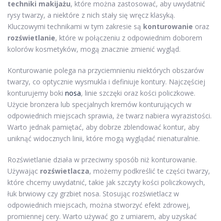
techniki makijażu
, które można zastosować, aby uwydatnić
rysy twarzy, a niektóre z nich stały się wręcz klasyką.
Kluczowymi technikami w tym zakresie są
konturowanie
oraz
rozświetlanie
, które w połączeniu z odpowiednim doborem
kolorów kosmetyków, mogą znacznie zmienić wygląd.
Konturowanie polega na przyciemnieniu niektórych obszarów
twarzy, co optycznie wysmukla i definiuje kontury. Najczęściej
konturujemy boki
nosa
, linie szczęki oraz kości policzkowe.
Użycie bronzera lub specjalnych kremów konturujących w
odpowiednich miejscach sprawia, że twarz nabiera wyrazistości.
Warto jednak pamiętać, aby dobrze zblendować kontur, aby
uniknąć widocznych linii, które mogą wyglądać nienaturalnie.
Rozświetlanie działa w przeciwny sposób niż konturowanie.
Używając
rozświetlacza
, możemy podkreślić te części twarzy,
które chcemy uwydatnić, takie jak szczyty kości policzkowych,
łuk brwiowy czy grzbiet nosa. Stosując rozświetlacz w
odpowiednich miejscach, można stworzyć efekt zdrowej,
promiennej cery. Warto używać go z umiarem, aby uzyskać