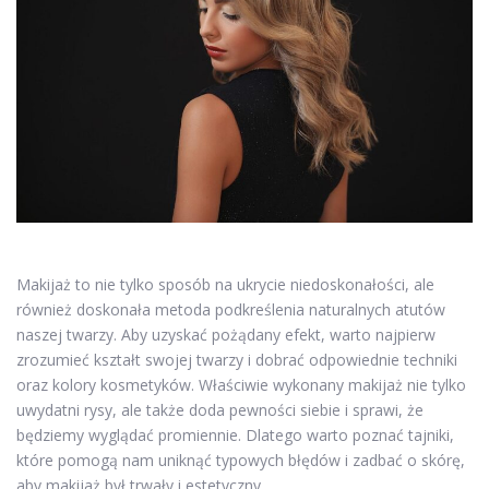
Makijaż to nie tylko sposób na ukrycie niedoskonałości, ale
również doskonała metoda podkreślenia naturalnych atutów
naszej twarzy. Aby uzyskać pożądany efekt, warto najpierw
zrozumieć kształt swojej twarzy i dobrać odpowiednie techniki
oraz kolory kosmetyków. Właściwie wykonany makijaż nie tylko
uwydatni rysy, ale także doda pewności siebie i sprawi, że
będziemy wyglądać promiennie. Dlatego warto poznać tajniki,
które pomogą nam uniknąć typowych błędów i zadbać o skórę,
aby makijaż był trwały i estetyczny.