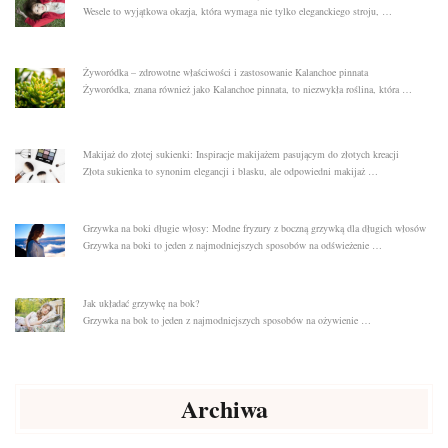
Wesele to wyjątkowa okazja, która wymaga nie tylko eleganckiego stroju, …
Żyworódka – zdrowotne właściwości i zastosowanie Kalanchoe pinnata
Żyworódka, znana również jako Kalanchoe pinnata, to niezwykła roślina, która …
Makijaż do złotej sukienki: Inspiracje makijażem pasującym do złotych kreacji
Złota sukienka to synonim elegancji i blasku, ale odpowiedni makijaż …
Grzywka na boki długie włosy: Modne fryzury z boczną grzywką dla długich włosów
Grzywka na boki to jeden z najmodniejszych sposobów na odświeżenie …
Jak układać grzywkę na bok?
Grzywka na bok to jeden z najmodniejszych sposobów na ożywienie …
Archiwa