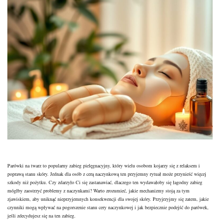
Parówki na twarz to popularny zabieg pielęgnacyjny, który wielu osobom kojarzy się z relaksem i
poprawą stanu skóry. Jednak dla osób z cerą naczynkową ten przyjemny rytuał może przynieść więcej
szkody niż pożytku. Czy zdarzyło Ci się zastanawiać, dlaczego ten wydawałoby się łagodny zabieg
mógłby zaostrzyć problemy z naczynkami? Warto zrozumieć, jakie mechanizmy stoją za tym
zjawiskiem, aby uniknąć nieprzyjemnych konsekwencji dla swojej skóry. Przyjrzyjmy się zatem, jakie
czynniki mogą wpływać na pogorszenie stanu cery naczynkowej i jak bezpiecznie podejść do parówek,
jeśli zdecydujesz się na ten zabieg.