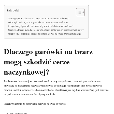
Spis treści
Dlaczego parówki na twarz mogą szkodzić cerze naczynkowej?
Jak bezpiecznie wykonać parówkę na twarz przy naczynkach?
Z czym łączyć parówki na twarz, aby wspierać skórę z naczynkami?
Jakie składniki i metody stosować podczas parówki przy cerze naczynkowej?
Jakie błędy i składniki unikać podczas parówki na twarz przy naczynkach?
Dlaczego parówki na twarz
mogą szkodzić
cerze
naczynkowej
?
Parówka na twarz
nie jest zalecana dla osób z
cerą naczynkową
, ponieważ para wodna może
prowadzić do rozszerzenia naczyń krwionośnych, co skutkuje ich pękaniem oraz zwiększa ryzyko
rozwoju trądziku różowatego. Skóra naczynkowa, charakteryzująca się dużą wrażliwością, jest narażona
na podrażnienia, co może nasilać objawy
rumienia
.
Przeciwwskazania do stosowania parówki na twarz obejmują:
cerę naczynkową