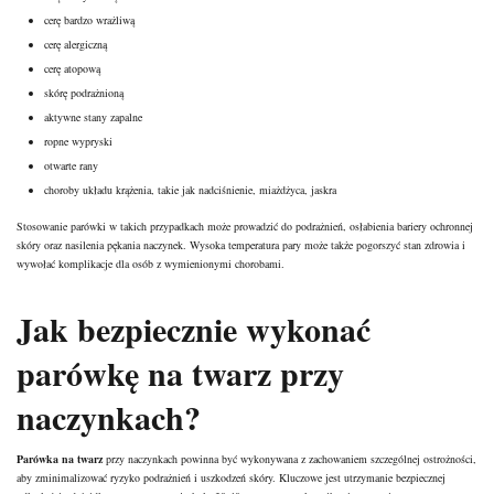
cerę bardzo wrażliwą
cerę alergiczną
cerę atopową
skórę podrażnioną
aktywne stany zapalne
ropne wypryski
otwarte rany
choroby układu krążenia, takie jak nadciśnienie, miażdżyca, jaskra
Stosowanie parówki w takich przypadkach może prowadzić do podrażnień, osłabienia bariery ochronnej
skóry oraz nasilenia pękania naczynek. Wysoka temperatura pary może także pogorszyć stan zdrowia i
wywołać komplikacje dla osób z wymienionymi chorobami.
Jak bezpiecznie wykonać
parówkę na twarz przy
naczynkach?
Parówka na twarz
przy naczynkach powinna być wykonywana z zachowaniem szczególnej ostrożności,
aby zminimalizować ryzyko podrażnień i uszkodzeń skóry. Kluczowe jest utrzymanie bezpiecznej