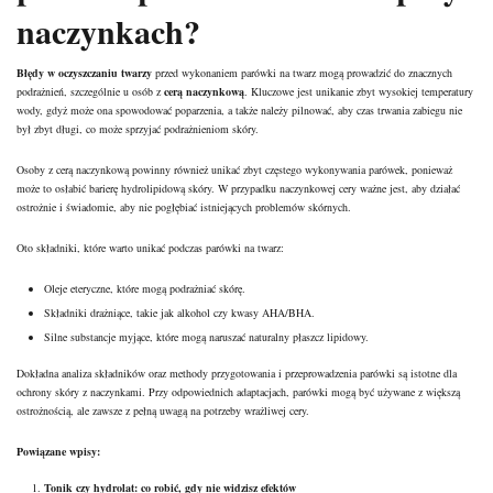
naczynkach?
Błędy w oczyszczaniu twarzy
przed wykonaniem parówki na
twarz mogą prowadzić do znacznych
podrażnień, szczególnie
u osób z
cerą naczynkową
. Kluczowe jest unikanie zbyt wysokiej temperatury
wody, gdyż może ona spowodować poparzenia, a także należy pilnować, aby czas trwania zabiegu nie
był zbyt długi, co może sprzyjać podrażnieniom skóry.
Osoby z cerą naczynkową powinny również unikać zbyt częstego wykonywania parówek, ponieważ
może to osłabić barierę hydrolipidową skóry. W przypadku naczynkowej cery ważne jest, aby działać
ostrożnie i świadomie, aby nie pogłębiać istniejących problemów skórnych.
Oto składniki, które warto unikać podczas parówki na twarz:
Oleje eteryczne, które mogą podrażniać skórę.
Składniki drażniące, takie jak alkohol czy kwasy AHA/BHA.
Silne substancje myjące, które mogą naruszać naturalny płaszcz lipidowy.
Dokładna analiza składników oraz methody przygotowania i przeprowadzenia parówki są istotne dla
ochrony skóry z naczynkami. Przy odpowiednich adaptacjach, parówki mogą być używane z większą
ostrożnością, ale zawsze z pełną uwagą na potrzeby wrażliwej cery.
Powiązane wpisy:
Tonik czy hydrolat: co robić, gdy nie widzisz efektów