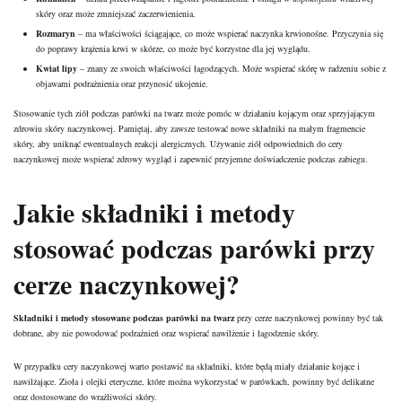
skóry oraz może zmniejszać zaczerwienienia.
Rozmaryn
– ma właściwości ściągające, co może wspierać
naczynka krwionośne
. Przyczynia się
do poprawy krążenia krwi w skórze, co może być korzystne dla jej wyglądu.
Kwiat lipy
– znany ze swoich właściwości łagodzących. Może wspierać skórę w radzeniu sobie z
objawami podrażnienia oraz przynosić ukojenie.
Stosowanie tych ziół podczas parówki na twarz może pomóc w działaniu kojącym oraz sprzyjającym
zdrowiu skóry naczynkowej. Pamiętaj, aby zawsze testować nowe składniki na małym fragmencie
skóry, aby uniknąć ewentualnych reakcji alergicznych. Używanie ziół odpowiednich do cery
naczynkowej może wspierać zdrowy wygląd i zapewnić przyjemne doświadczenie podczas zabiegu.
Jakie składniki i metody
stosować podczas parówki przy
cerze naczynkowej?
Składniki i metody stosowane podczas parówki na twarz
przy cerze naczynkowej powinny być tak
dobrane, aby nie powodować podrażnień oraz wspierać nawilżenie i łagodzenie skóry.
W przypadku cery naczynkowej warto postawić na składniki, które będą miały działanie kojące i
nawilżające. Zioła i olejki eteryczne, które można wykorzystać w parówkach, powinny być delikatne
oraz dostosowane do wrażliwości skóry.