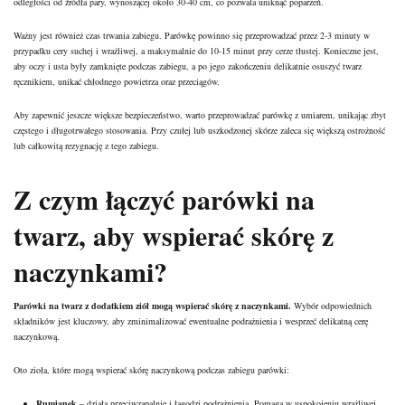
odległości od źródła pary, wynoszącej około 30-40 cm, co pozwala uniknąć poparzeń.
Ważny jest również czas trwania zabiegu. Parówkę powinno się przeprowadzać przez 2-3 minuty w
przypadku cery suchej i wrażliwej, a maksymalnie do 10-15 minut przy cerze tłustej. Konieczne jest,
aby oczy i usta były zamknięte podczas zabiegu, a po jego zakończeniu delikatnie osuszyć twarz
ręcznikiem, unikać chłodnego powietrza oraz przeciągów.
Aby zapewnić jeszcze większe bezpieczeństwo, warto przeprowadzać parówkę z umiarem, unikając zbyt
częstego i długotrwałego stosowania. Przy czułej lub uszkodzonej skórze zaleca się większą ostrożność
lub całkowitą rezygnację z tego zabiegu.
Z czym łączyć parówki na
twarz, aby wspierać skórę z
naczynkami?
Parówki na twarz z dodatkiem ziół mogą wspierać skórę z naczynkami.
Wybór odpowiednich
składników jest kluczowy, aby zminimalizować ewentualne podrażnienia i wesprzeć delikatną cerę
naczynkową.
Oto zioła, które mogą wspierać skórę naczynkową podczas zabiegu parówki:
Rumianek
– działa przeciwzapalnie i łagodzi podrażnienia. Pomaga w uspokojeniu wrażliwej