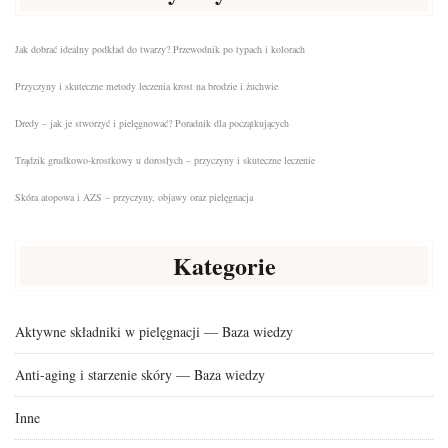
Jak dobrać idealny podkład do twarzy? Przewodnik po typach i kolorach
Przyczyny i skuteczne metody leczenia krost na brodzie i żuchwie
Dredy – jak je stworzyć i pielęgnować? Poradnik dla początkujących
Trądzik grudkowo-krostkowy u dorosłych – przyczyny i skuteczne leczenie
Skóra atopowa i AZS – przyczyny, objawy oraz pielęgnacja
Kategorie
Aktywne składniki w pielęgnacji — Baza wiedzy
Anti-aging i starzenie skóry — Baza wiedzy
Inne