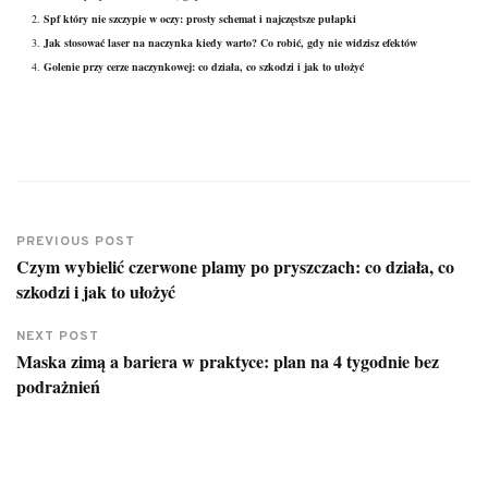
Spf który nie szczypie w oczy: prosty schemat i najczęstsze pułapki
Jak stosować laser na naczynka kiedy warto? Co robić, gdy nie widzisz efektów
Golenie przy cerze naczynkowej: co działa, co szkodzi i jak to ułożyć
PREVIOUS POST
Czym wybielić czerwone plamy po pryszczach: co działa, co
szkodzi i jak to ułożyć
NEXT POST
Maska zimą a bariera w praktyce: plan na 4 tygodnie bez
podrażnień