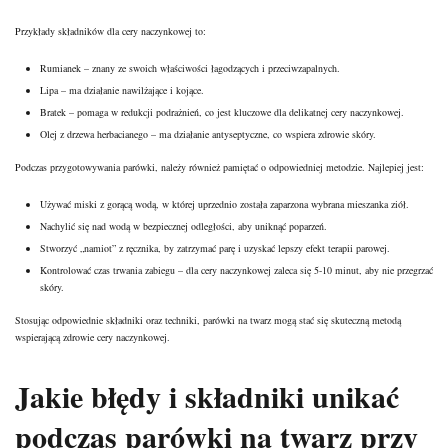
Przykłady składników dla cery naczynkowej to:
Rumianek – znany ze swoich właściwości łagodzących i przeciwzapalnych.
Lipa – ma działanie nawilżające i kojące.
Bratek – pomaga w redukcji podrażnień, co jest kluczowe dla delikatnej cery naczynkowej.
Olej z drzewa herbacianego – ma działanie antyseptyczne, co wspiera zdrowie skóry.
Podczas przygotowywania parówki, należy również pamiętać o odpowiedniej metodzie. Najlepiej jest:
Używać miski z gorącą wodą, w której uprzednio została zaparzona wybrana mieszanka ziół.
Nachylić się nad wodą w bezpiecznej odległości, aby uniknąć poparzeń.
Stworzyć „namiot” z ręcznika, by zatrzymać parę i uzyskać lepszy efekt terapii parowej.
Kontrolować czas trwania zabiegu – dla cery naczynkowej zaleca się 5-10 minut, aby nie przegrzać
skóry.
Stosując odpowiednie składniki oraz techniki, parówki na twarz mogą stać się skuteczną metodą
wspierającą zdrowie cery naczynkowej.
Jakie błędy i składniki unikać
podczas parówki na twarz przy