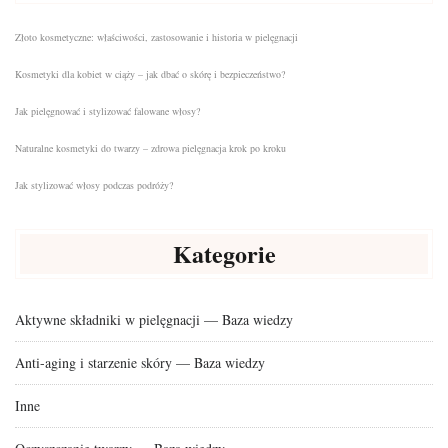
Złoto kosmetyczne: właściwości, zastosowanie i historia w pielęgnacji
Kosmetyki dla kobiet w ciąży – jak dbać o skórę i bezpieczeństwo?
Jak pielęgnować i stylizować falowane włosy?
Naturalne kosmetyki do twarzy – zdrowa pielęgnacja krok po kroku
Jak stylizować włosy podczas podróży?
Kategorie
Aktywne składniki w pielęgnacji — Baza wiedzy
Anti-aging i starzenie skóry — Baza wiedzy
Inne