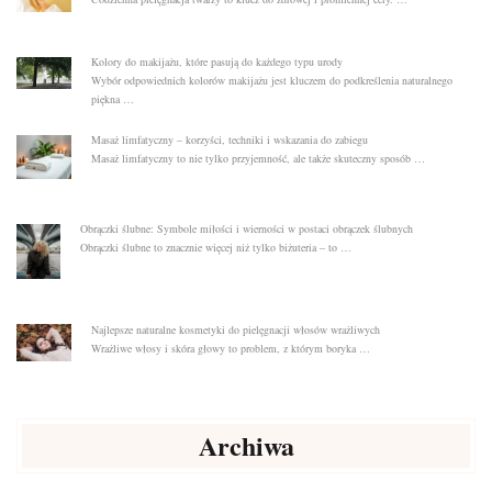
Kolory do makijażu, które pasują do każdego typu urody
Wybór odpowiednich kolorów makijażu jest kluczem do podkreślenia naturalnego
piękna …
Masaż limfatyczny – korzyści, techniki i wskazania do zabiegu
Masaż limfatyczny to nie tylko przyjemność, ale także skuteczny sposób …
Obrączki ślubne: Symbole miłości i wierności w postaci obrączek ślubnych
Obrączki ślubne to znacznie więcej niż tylko biżuteria – to …
Najlepsze naturalne kosmetyki do pielęgnacji włosów wrażliwych
Wrażliwe włosy i skóra głowy to problem, z którym boryka …
Archiwa