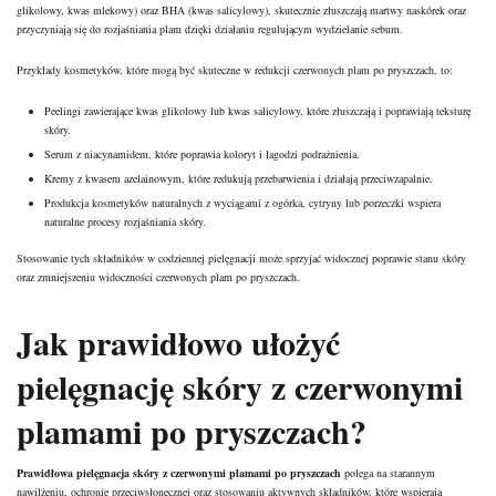
glikolowy, kwas mlekowy) oraz BHA (kwas salicylowy), skutecznie złuszczają martwy naskórek oraz
przyczyniają się do rozjaśniania plam dzięki działaniu regulującym wydzielanie sebum.
Przykłady kosmetyków, które mogą być skuteczne w redukcji czerwonych plam po pryszczach, to:
Peelingi zawierające kwas glikolowy lub kwas salicylowy, które złuszczają i poprawiają teksturę
skóry.
Serum
z niacynamidem, które poprawia koloryt i łagodzi podrażnienia.
Kremy z kwasem azelainowym, które redukują przebarwienia i działają przeciwzapalnie.
Produkcja kosmetyków naturalnych z wyciągami z ogórka, cytryny lub porzeczki wspiera
naturalne procesy rozjaśniania skóry.
Stosowanie tych składników w codziennej pielęgnacji może sprzyjać widocznej poprawie stanu skóry
oraz zmniejszeniu widoczności czerwonych plam po pryszczach.
Jak prawidłowo ułożyć
pielęgnację skóry z czerwonymi
plamami po pryszczach?
Prawidłowa pielęgnacja skóry z czerwonymi plamami po pryszczach
polega na starannym
nawilżeniu, ochronie przeciwsłonecznej oraz stosowaniu aktywnych składników, które wspierają