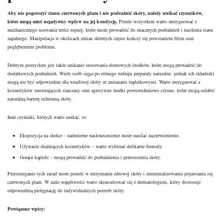
Aby nie pogorszyć stanu czerwonych plam i nie podrażnić skóry, należy unikać czynników,
które mogą mieć negatywny wpływ na jej kondycję.
Przede wszystkim warto zrezygnować z
mechanicznego usuwania treści ropnej, które może prowadzić do znacznych podrażnień i nasilenia stanu
zapalnego. Manipulacja w okolicach zmian skórnych często kończy się powstaniem blizn oraz
pogłębieniem problemu.
Dobrym pomysłem jest także unikanie stosowania domowych środków, które mogą prowadzić do
dodatkowych podrażnień. Wiele osób sięga po różnego rodzaju preparaty naturalne, jednak ich składniki
mogą nie być odpowiednie dla wrażliwej skóry ze zmianami trądzikowymi. Warto zrezygnować z
kosmetyków zawierających siarczany oraz agresywne środki powierzchniowo czynne, które mogą osłabić
naturalną barierę ochronną skóry.
Inne czynniki, których warto unikać, to:
Ekspozycja na słońce – nadmierne nasłonecznienie może nasilać zaczerwienienie.
Używanie drażniących kosmetyków – warto wybierać delikatne formuły.
Gorące kąpiele – mogą prowadzić do podrażnienia i przesuszenia skóry.
Przestrzeganie tych zasad może pomóc w utrzymaniu zdrowej skóry i zminimalizowaniu pojawiania się
czerwonych plam. W razie wątpliwości warto skonsultować się z dermatologiem, który dostosuje
odpowiednią pielęgnację do indywidualnych potrzeb skóry.
Powiązane wpisy: