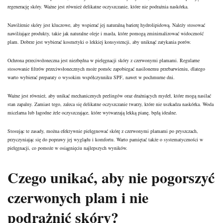
regenerację skóry. Ważne jest również delikatne oczyszczanie, które nie podrażnia naskórka.
Nawilżenie skóry jest kluczowe, aby wspierać jej naturalną barierę hydrolipidową. Należy stosować
nawilżające produkty, takie jak naturalne oleje i masła, które pomogą zminimalizować widoczność
plam. Dobrze jest wybierać kosmetyki o lekkiej konsystencji, aby uniknąć zatykania porów.
Ochrona przeciwsłoneczna
jest niezbędna w pielęgnacji skóry z czerwonymi plamami. Regularne
stosowanie filtrów przeciwsłonecznych może pomóc zapobiegać nasilonemu
przebarwieniu, dlatego
warto wybierać preparaty o wysokim
współczynniku SPF, nawet w pochmurne dni.
Ważne jest również, aby unikać mechanicznych peelingów oraz drażniących mydeł, które mogą nasilać
stan zapalny. Zamiast tego, zaleca się delikatne oczyszczanie twarzy, które nie uszkadza naskórka. Woda
micelarna lub łagodne żele oczyszczające, które wytwarzają lekką pianę, będą idealne.
Stosując te zasady, można efektywnie pielęgnować skórę z czerwonymi plamami po pryszczach,
przyczyniając się do poprawy jej wyglądu i komfortu. Warto pamiętać także o systematyczności w
pielęgnacji, co pomoże w osiągnięciu najlepszych wyników.
Czego unikać, aby nie pogorszyć
czerwonych plam i nie
podrażnić skóry?