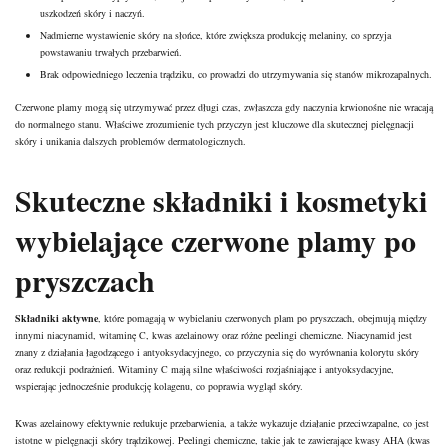
uszkodzeń skóry i naczyń.
Nadmierne wystawienie skóry na słońce, które zwiększa produkcję melaniny, co sprzyja
powstawaniu trwałych przebarwień.
Brak odpowiedniego leczenia trądziku, co prowadzi do utrzymywania się stanów mikrozapalnych.
Czerwone plamy mogą się utrzymywać przez długi czas, zwłaszcza gdy naczynia krwionośne nie wracają
do normalnego stanu. Właściwe zrozumienie tych przyczyn jest kluczowe dla skutecznej pielęgnacji
skóry i unikania dalszych problemów dermatologicznych.
Skuteczne składniki i kosmetyki
wybielające czerwone plamy po
pryszczach
Składniki aktywne
, które pomagają w wybielaniu czerwonych plam po pryszczach, obejmują między
innymi
niacynamid
, witaminę C, kwas azelainowy oraz różne peelingi chemiczne. Niacynamid jest
znany z działania łagodzącego i antyoksydacyjnego, co przyczynia się do wyrównania kolorytu skóry
oraz redukcji podrażnień.
Witaminy C
mają silne właściwości rozjaśniające i antyoksydacyjne,
wspierając jednocześnie produkcję kolagenu, co poprawia wygląd skóry.
Kwas azelainowy efektywnie redukuje przebarwienia, a także wykazuje działanie przeciwzapalne, co jest
istotne w pielęgnacji skóry trądzikowej. Peelingi chemiczne, takie jak te zawierające kwasy AHA (kwas