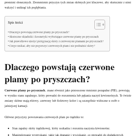
promieni słonecznych. Zrozumienie przyczyn tych zmian skórnych jest kluczowe, aby skutecznie z nimi
walczyć i uniknąć ich pogłębiania.
Spis treści
Dlaczego powstają czerwone plamy po pryszczach?
Skuteczne składniki i kosmetyki wybielające czerwone plamy po pryszczach
Jak prawidłowo ułożyć pielęgnację skóry z czerwonymi plamami po pryszczach?
Czego unikać, aby nie pogorszyć czerwonych plam i nie podrażnić skóry?
Dlaczego powstają czerwone
plamy po pryszczach?
Czerwone plamy po pryszczach
, znane również jako przesuszone rumienie pozapalne (PIE), powstają
w wyniku stanu zapalnego, który prowadzi do rozszerzenia lub pękania naczyń krwionośnych. Te świeże
zmiany skórne mają różowy, czerwony lub fioletowy kolor i są szczególnie widoczne u osób o
jaśniejszej karnacji.
Główne przyczyny powstawania czerwonych plam po trądziku to:
Stan zapalny skóry trądzikowej, który uszkadza i rozszerza naczynia krwionośne.
Manipulowanie wypryskami, takie jak drapanie i wyciskanie, co prowadzi do dodatkowych