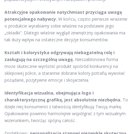
Atrakcyjne opakowanie natychmiast przyciąga uwagę
potencjalnego nabywcy.
W końcu, często pierwsze wrażenie
o produkcie wyrabiamy sobie właśnie na podstawie jego
„okładki”. Dlatego właśnie wygląd zewnętrzny opakowania ma
tak duży wpływ na ostateczne decyzje konsumentów.
Kształt i kolorystyka odgrywają niebagatelną rolę i
zasługują na szczególną uwagę.
Nieszablonowa forma
może skutecznie wyróżnić produkt spośród konkurencji na
sklepowej półce, a starannie dobrane kolory potrafią wywołać
pożądane, pozytywne emocje i skojarzenia.
Identyfikacja wizualna, obejmująca logo i
charakterystyczną grafikę, jest absolutnie niezbędna.
To
dzięki niej konsumenci z łatwością identyfikują Twoją markę.
Opakowanie powinno harmonijnie współgrać z tym wizualnym
wizerunkiem, tworząc spójną całość.
Dodatkowo,
personalizacja stanowi niezwykle skuteczną