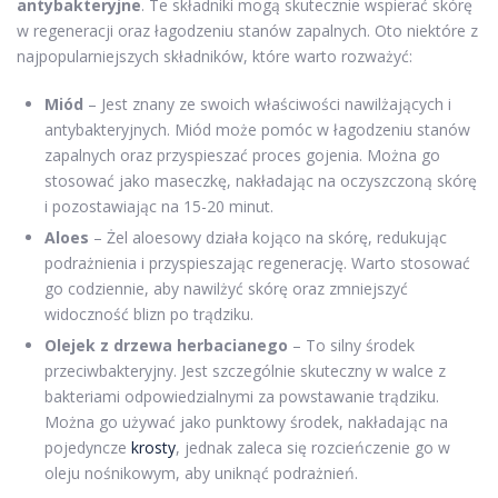
antybakteryjne
. Te składniki mogą skutecznie wspierać skórę
w regeneracji oraz łagodzeniu stanów zapalnych. Oto niektóre z
najpopularniejszych składników, które warto rozważyć:
Miód
– Jest znany ze swoich właściwości nawilżających i
antybakteryjnych. Miód może pomóc w łagodzeniu stanów
zapalnych oraz przyspieszać proces gojenia. Można go
stosować jako maseczkę, nakładając na oczyszczoną skórę
i pozostawiając na 15-20 minut.
Aloes
– Żel aloesowy działa kojąco na skórę, redukując
podrażnienia i przyspieszając regenerację. Warto stosować
go codziennie, aby nawilżyć skórę oraz zmniejszyć
widoczność blizn po trądziku.
Olejek z drzewa herbacianego
– To silny środek
przeciwbakteryjny. Jest szczególnie skuteczny w walce z
bakteriami odpowiedzialnymi za powstawanie trądziku.
Można go używać jako punktowy środek, nakładając na
pojedyncze
krosty
, jednak zaleca się rozcieńczenie go w
oleju nośnikowym, aby uniknąć podrażnień.