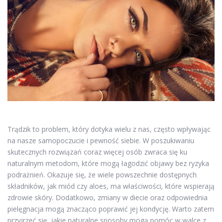
Trądzik to problem, który dotyka wielu z nas, często wpływając
na nasze samopoczucie i pewność siebie. W poszukiwaniu
skutecznych rozwiązań coraz więcej osób zwraca się ku
naturalnym metodom, które mogą łagodzić objawy bez ryzyka
podrażnień. Okazuje się, że wiele powszechnie dostępnych
składników, jak miód czy aloes, ma właściwości, które wspierają
zdrowie skóry. Dodatkowo, zmiany w diecie oraz odpowiednia
pielęgnacja mogą znacząco poprawić jej kondycję. Warto zatem
przyjrzeć się, jakie naturalne sposoby mogą pomóc w walce z