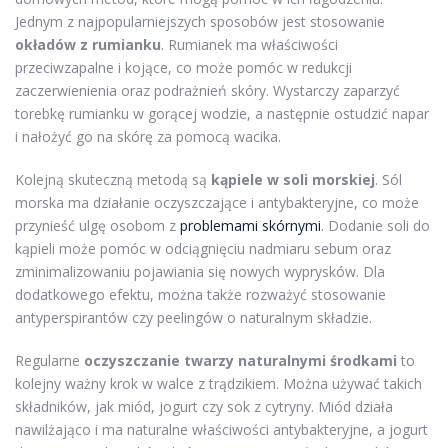
Jednym z najpopularniejszych sposobów jest stosowanie
okładów z rumianku
. Rumianek ma właściwości
przeciwzapalne i kojące, co może pomóc w redukcji
zaczerwienienia oraz podrażnień skóry. Wystarczy zaparzyć
torebkę rumianku w gorącej wodzie, a następnie ostudzić napar
i nałożyć go na skórę za pomocą wacika.
Kolejną skuteczną metodą są
kąpiele w soli morskiej
. Sól
morska ma działanie oczyszczające i antybakteryjne, co może
przynieść ulgę osobom z
problemami skórnymi
. Dodanie soli do
kąpieli może pomóc w odciągnięciu nadmiaru sebum oraz
zminimalizowaniu pojawiania się nowych wyprysków. Dla
dodatkowego efektu, można także rozważyć stosowanie
antyperspirantów czy peelingów o naturalnym składzie.
Regularne
oczyszczanie twarzy naturalnymi środkami
to
kolejny ważny krok w walce z trądzikiem. Można używać takich
składników, jak miód, jogurt czy sok z cytryny. Miód działa
nawilżająco i ma naturalne właściwości antybakteryjne, a jogurt