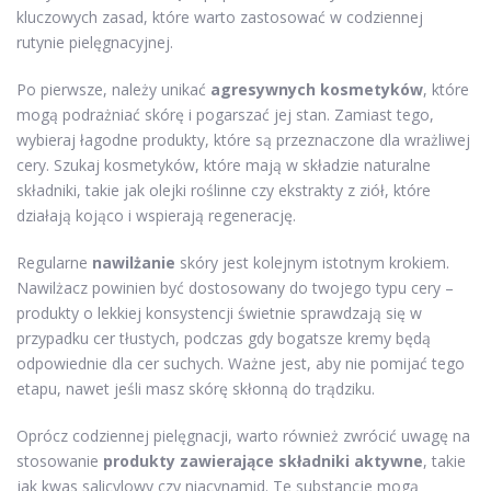
kluczowych zasad, które warto zastosować w codziennej
rutynie pielęgnacyjnej.
Po pierwsze, należy unikać
agresywnych kosmetyków
, które
mogą podrażniać skórę i pogarszać jej stan. Zamiast tego,
wybieraj łagodne produkty, które są przeznaczone dla wrażliwej
cery. Szukaj kosmetyków, które mają w składzie naturalne
składniki, takie jak olejki roślinne czy ekstrakty z ziół, które
działają kojąco i wspierają regenerację.
Regularne
nawilżanie
skóry jest kolejnym istotnym krokiem.
Nawilżacz powinien być dostosowany do twojego typu cery –
produkty o lekkiej konsystencji świetnie sprawdzają się w
przypadku cer tłustych, podczas gdy bogatsze kremy będą
odpowiednie dla cer suchych. Ważne jest, aby nie pomijać tego
etapu, nawet jeśli masz skórę skłonną do trądziku.
Oprócz codziennej pielęgnacji, warto również zwrócić uwagę na
stosowanie
produkty zawierające składniki aktywne
, takie
jak kwas salicylowy czy niacynamid. Te substancje mogą