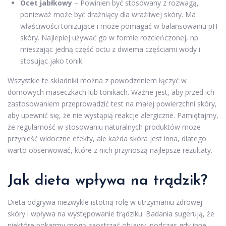
Ocet jabłkowy
– Powinien być stosowany z rozwagą,
ponieważ może być drażniący dla wrażliwej skóry. Ma
właściwości tonizujące i może pomagać w balansowaniu pH
skóry. Najlepiej używać go w formie rozcieńczonej, np.
mieszając jedną część octu z dwiema częściami wody i
stosując jako tonik.
Wszystkie te składniki można z powodzeniem łączyć w
domowych maseczkach lub tonikach. Ważne jest, aby przed ich
zastosowaniem przeprowadzić test na małej powierzchni skóry,
aby upewnić się, że nie wystąpią reakcje alergiczne. Pamiętajmy,
że regularność w stosowaniu naturalnych produktów może
przynieść widoczne efekty, ale każda skóra jest inna, dlatego
warto obserwować, które z nich przynoszą najlepsze rezultaty.
Jak dieta wpływa na trądzik?
Dieta odgrywa niezwykle istotną rolę w utrzymaniu zdrowej
skóry i wpływa na występowanie trądziku. Badania sugerują, że
niektóre pokarmy mogą zaostrzać objawy, podczas gdy inne