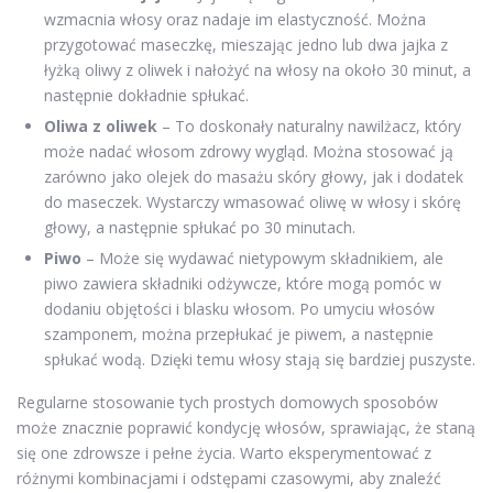
wzmacnia włosy oraz nadaje im elastyczność. Można
przygotować maseczkę, mieszając jedno lub dwa jajka z
łyżką oliwy z oliwek i nałożyć na włosy na około 30 minut, a
następnie dokładnie spłukać.
Oliwa z oliwek
– To doskonały naturalny nawilżacz, który
może nadać włosom zdrowy wygląd. Można stosować ją
zarówno jako olejek do masażu skóry głowy, jak i dodatek
do maseczek. Wystarczy wmasować oliwę w włosy i skórę
głowy, a następnie spłukać po 30 minutach.
Piwo
– Może się wydawać nietypowym składnikiem, ale
piwo zawiera składniki odżywcze, które mogą pomóc w
dodaniu objętości i blasku włosom. Po umyciu włosów
szamponem, można przepłukać je piwem, a następnie
spłukać wodą. Dzięki temu włosy stają się bardziej puszyste.
Regularne stosowanie tych prostych domowych sposobów
może znacznie poprawić kondycję włosów, sprawiając, że staną
się one zdrowsze i pełne życia. Warto eksperymentować z
różnymi kombinacjami i odstępami czasowymi, aby znaleźć