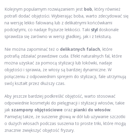
Kolejnym popularnym rozwiązaniem jest
bob
, który również
potrafi dodać objętości. Wybierając boba, warto zdecydować się
na wersję lekko falowaną lub z delikatnymi końcówkami
podciętymi, co nadaje fryzurze lekkości. Taki
styl
doskonale
sprawdza się zarówno w wersji gładkiej, jak i z teksturą.
Nie można zapominać też o
delikatnych falach
, które
potrafią zdziałać prawdziwe cuda. Efekt naturalnych fal, które
można uzyskać za pomocą stylizacji lub lokówki, nadaje
objętości i sprawia, że włosy są bardziej dynamiczne. W
połączeniu z odpowiednim sprejem do stylizacji, fale utrzymują
swój kształt przez dłuższy czas.
Aby jeszcze bardziej podkreślić objętość, warto stosować
odpowiednie kosmetyki do pielęgnacji i stylizacji włosów, takie
jak
szampony objętościowe
oraz
pianki do włosów
.
Pamiętaj także, że suszenie głową w dół lub używanie szczotki
o dużych włosach podczas suszenia to proste triki, które mogą
znacznie zwiększyć objętość fryzury.