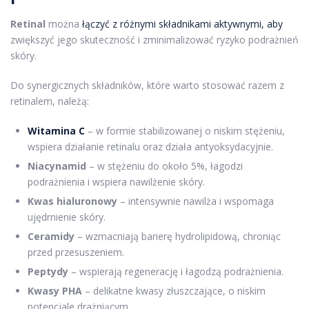
Retinal
można
łączyć z różnymi składnikami aktywnymi, aby
zwiększyć jego skuteczność i zminimalizować ryzyko podrażnień
skóry.
Do synergicznych składników, które warto stosować razem z
retinalem, należą:
Witamina C
– w formie stabilizowanej o niskim stężeniu,
wspiera działanie retinalu oraz działa antyoksydacyjnie.
Niacynamid
– w stężeniu do około 5%, łagodzi
podrażnienia i wspiera nawilżenie skóry.
Kwas hialuronowy
– intensywnie nawilża i wspomaga
ujędrnienie skóry.
Ceramidy
– wzmacniają barierę hydrolipidową, chroniąc
przed przesuszeniem.
Peptydy
– wspierają regenerację i łagodzą podrażnienia.
Kwasy PHA
– delikatne kwasy złuszczające, o niskim
potencjale drażniącym.