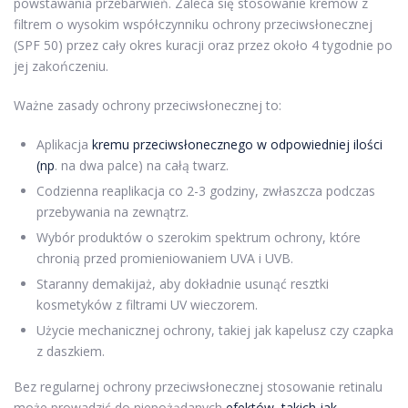
powstawania przebarwień. Zaleca się stosowanie kremów z
filtrem o wysokim współczynniku ochrony przeciwsłonecznej
(SPF 50) przez cały okres kuracji oraz przez około 4 tygodnie po
jej zakończeniu.
Ważne zasady ochrony przeciwsłonecznej to:
Aplikacja
kremu przeciwsłonecznego w odpowiedniej ilości
(np
. na dwa palce) na całą twarz.
Codzienna reaplikacja co 2-3 godziny, zwłaszcza podczas
przebywania na zewnątrz.
Wybór produktów o szerokim spektrum ochrony, które
chronią przed promieniowaniem UVA i UVB.
Staranny demakijaż, aby dokładnie usunąć resztki
kosmetyków z filtrami UV wieczorem.
Użycie mechanicznej ochrony, takiej jak kapelusz czy czapka
z daszkiem.
Bez regularnej ochrony przeciwsłonecznej stosowanie retinalu
może prowadzić do niepożądanych
efektów, takich jak