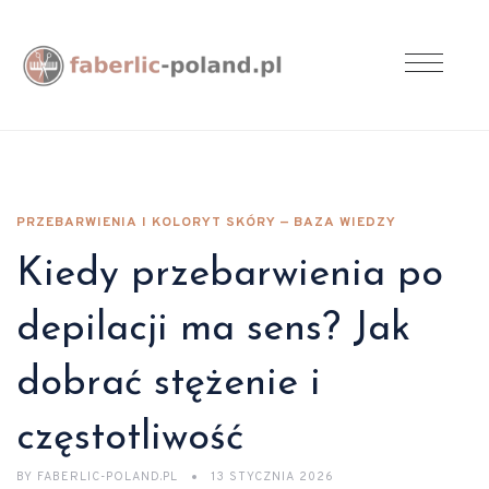
PRZEBARWIENIA I KOLORYT SKÓRY — BAZA WIEDZY
Kiedy przebarwienia po
depilacji ma sens? Jak
dobrać stężenie i
częstotliwość
BY
FABERLIC-POLAND.PL
13 STYCZNIA 2026