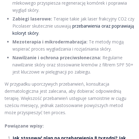
mlekowego przyspiesza regenerację komórek i poprawia
wygląd skóry.
Zabiegi laserowe:
Terapie takie jak laser frakcyjny CO2 czy
Picolaser skutecznie usuwają
przebarwienia oraz poprawiają
koloryt skóry
.
Mezoterapia i mikrodermabrazja:
Te metody mogą
wspierać proces wygładzania i rozjaśniania skóry.
Nawilżanie i ochrona przeciwsłoneczna:
Regularne
nawilżanie skóry oraz stosowanie kremów z filtrem SPF 50+
jest kluczowe w pielęgnacji po zabiegu.
W przypadku uporczywych przebarwień, konsultacja
dermatologiczna jest zalecana, aby dobierać odpowiednią
terapię. Większość przebarwień ustępuje samoistnie w ciągu
sześciu miesięcy, jednak zastosowanie powyższych metod
może przyspieszyć ten proces.
Powiązane wpisy:
Jak stosować plan na przebarwienia 8 tygodni? Jak