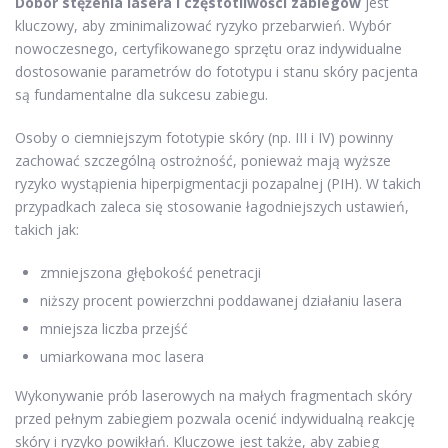
Dobór stężenia lasera i częstotliwości zabiegów
jest
kluczowy, aby zminimalizować ryzyko przebarwień. Wybór
nowoczesnego, certyfikowanego sprzętu oraz indywidualne
dostosowanie parametrów do fototypu i stanu skóry pacjenta
są fundamentalne dla sukcesu zabiegu.
Osoby o ciemniejszym fototypie skóry (np. III i IV) powinny
zachować szczególną ostrożność, ponieważ mają wyższe
ryzyko wystąpienia hiperpigmentacji pozapalnej (PIH). W takich
przypadkach zaleca się stosowanie łagodniejszych ustawień,
takich jak:
zmniejszona głębokość penetracji
niższy procent powierzchni poddawanej działaniu lasera
mniejsza liczba przejść
umiarkowana moc lasera
Wykonywanie prób laserowych na małych fragmentach skóry
przed pełnym zabiegiem pozwala ocenić indywidualną reakcję
skóry i ryzyko powikłań. Kluczowe jest także, aby zabieg