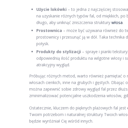
Użycie lokówki
– to jedna z najczęściej stosow
na uzyskanie różnych typów fal, od miękkich, po 
długo, aby uniknąć zniszczenia struktury
włosa
.
Prostownica
– może być używana również do tw
prostownicy i przesunąć ją w dół. Taka technika d
połysk.
Produkty do stylizacji
– spraye i pianki tekstu
odpowiednią ilość produktu na wilgotne włosy i s
atrakcyjny wygląd.
Próbując różnych metod, warto również pamiętać o rod
włosach cienkich, inne na grubych i gęstych. Dbając
można zapewnić sobie zdrowy wygląd fal przez dłuższ
zminimalizować potencjalne uszkodzenia włosów, gd
Ostatecznie, kluczem do pięknych plażowych fal jest
Twoim potrzebom i naturalnej struktury Twoich włos
będzie wyróżniał Cię wśród innych.