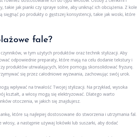
st również dostosowanie ich do typu włosów. Osoby z cienkimi i
 takie jak pianki czy spraye solne, aby uniknąć ich obciążenia. Z kole
sięgnąć po produkty o gęstszej konsystencji, takie jak woski, które
plażowe fale?
czynników, w tym użytych produktów oraz technik stylizacji. Aby
sować odpowiednie preparaty, które mają na celu dodanie tekstury i
 czy produktów utrwalających, które pomogą skonsolidować fryzurę.
 utrzymywać się przez całodniowe wyzwania, zachowując swój urok.
ogą wpływać na trwałość Twojej stylizacji. Na przykład, wysoka
wój kształt, a włosy mogą się elektryzować. Dlatego warto
ków otoczenia, w jakich się znajdujesz.
iankę, które są najlepiej dostosowane do stworzenia i utrzymania fal.
 włosy, a następnie używaj lokówki lub suszarki, aby dodać