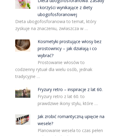
Dieta ubogofosforanowa: Zasady
i korzyści wynikające z diety
ubogofosforanowej
Dieta ubogofosforanowa to temat, który
zyskuje na znaczeniu, zwłaszcza w …
Kosmetyki prostujące włosy bez
prostownicy – jak działają i co
wybrać?
Prostowanie włosów to
codzienny rytuał dla wielu osób, jednak
tradycyjne …
Fryzury retro – inspiracje z lat 60.
Fryzury retro z lat 60. to
prawdziwe ikony stylu, które …
Jak zrobić romantyczną upięcie na
wesele?
Planowanie wesela to czas pełen