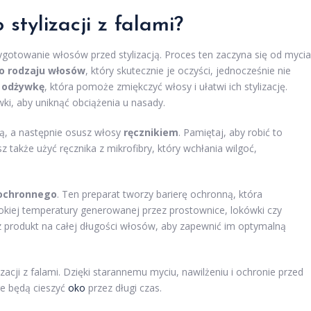
stylizacji z falami?
ygotowanie włosów przed stylizacją. Proces ten zaczyna się od mycia
o rodzaju włosów
, który skutecznie je oczyści, jednocześnie nie
ą odżywkę
, która pomoże zmiękczyć włosy i ułatwi ich stylizację.
i, aby uniknąć obciążenia u nasady.
dą, a następnie osusz włosy
ręcznikiem
. Pamiętaj, aby robić to
z także użyć ręcznika z mikrofibry, który wchłania wilgoć,
ochronnego
. Ten preparat tworzy barierę ochronną, która
kiej temperatury generowanej przez prostownice, lokówki czy
z produkt na całej długości włosów, aby zapewnić im optymalną
cji z falami. Dzięki starannemu myciu, nawilżeniu i ochronie przed
óre będą cieszyć
oko
przez długi czas.