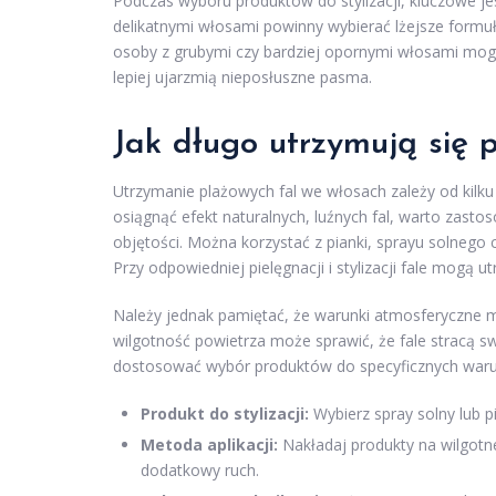
Podczas wyboru produktów do stylizacji, kluczowe je
delikatnymi włosami powinny wybierać lżejsze formuły,
osoby z grubymi czy bardziej opornymi włosami mogą 
lepiej ujarzmią nieposłuszne pasma.
Jak długo utrzymują się 
Utrzymanie plażowych fal we włosach zależy od kilku 
osiągnąć efekt naturalnych, luźnych fal, warto zasto
objętości. Można korzystać z pianki, sprayu solnego
Przy odpowiedniej pielęgnacji i stylizacji fale mogą
Należy jednak pamiętać, że warunki atmosferyczne m
wilgotność powietrza może sprawić, że fale stracą s
dostosować wybór produktów do specyficznych warun
Produkt do stylizacji:
Wybierz spray solny lub p
Metoda aplikacji:
Nakładaj produkty na wilgotne
dodatkowy ruch.