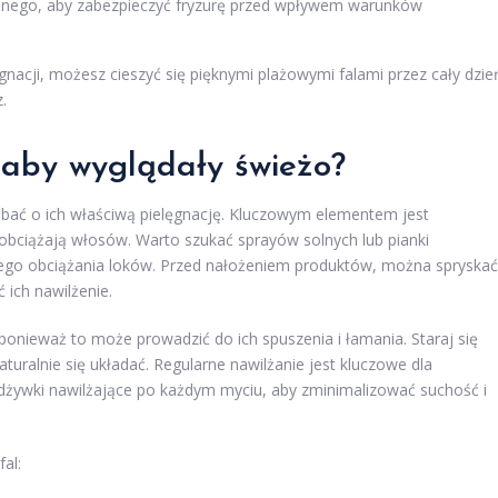
nnego, aby zabezpieczyć fryzurę przed wpływem warunków
acji, możesz cieszyć się pięknymi plażowymi falami przez cały dzie
.
 aby wyglądały świeżo?
dbać o ich właściwą pielęgnację. Kluczowym elementem jest
e obciążają włosów. Warto szukać sprayów solnych lub pianki
nego obciążania loków. Przed nałożeniem produktów, można spryskać
 ich nawilżenie.
onieważ to może prowadzić do ich spuszenia i łamania. Staraj się
uralnie się układać. Regularne nawilżanie jest kluczowe dla
dżywki nawilżające po każdym myciu, aby zminimalizować suchość i
al: