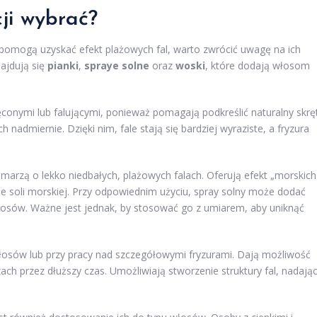
cji wybrać?
e pomogą uzyskać efekt plażowych fal, warto zwrócić uwagę na ich
ajdują się
pianki
,
spraye solne
oraz
woski
, które dodają włosom
onymi lub falującymi, ponieważ pomagają podkreślić naturalny skręt
h nadmiernie. Dzięki nim, fale stają się bardziej wyraziste, a fryzura
y marzą o lekko niedbałych, plażowych falach. Oferują efekt „morskich
ie soli morskiej. Przy odpowiednim użyciu, spray solny może dodać
 włosów. Ważne jest jednak, by stosować go z umiarem, aby uniknąć
 włosów lub przy pracy nad szczegółowymi fryzurami. Dają możliwość
ch przez dłuższy czas. Umożliwiają stworzenie struktury fal, nadają