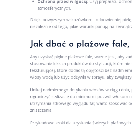
Ochrona przed wilgocią:
Użyj preparatu ochro
atmosferycznych.
Dzięki powyższym wskazówkom i odpowiedniej pielęgn
niezależnie od tego, jakie warunki panują na zewnątrz
Jak dbać o plażowe fale,
Aby uzyskać piękne plażowe fale, ważne jest, aby za
stosowanie lekkich produktów do stylizacji, które ni
teksturującej, które dodadzą objętości bez nadmier
włosy wodą lub użyć odżywki w sprayu, aby zwiększyć
Unikaj nadmiernego dotykania włosów w ciągu dnia, p
ograniczyć stylizację do minimum i pozwól włosom nat
utrzymania zdrowego wyglądu fal; warto stosować o
zniszczenia.
Przykładowe kroki dla uzyskania świeżych plażowych f