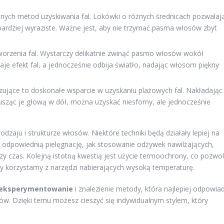
anych metod uzyskiwania fal. Lokówki o różnych średnicach pozwalaj
bardziej wyraziste. Ważne jest, aby nie trzymać pasma włosów zbyt
orzenia fal. Wystarczy delikatnie zwinąć pasmo włosów wokół
aje efekt fal, a jednocześnie odbija światło, nadając włosom piękny
ryzujące to doskonałe wsparcie w uzyskaniu plażowych fal. Nakładając
usząc je głową w dół, można uzyskać niesforny, ale jednocześnie
zaju i strukturze włosów. Niektóre techniki będą działały lepiej na
 o odpowiednią pielęgnację, jak stosowanie odżywek nawilżających,
y czas. Kolejną istotną kwestią jest użycie termoochrony, co pozwol
y korzystamy z narzędzi nabierających wysoką temperaturę.
eksperymentowanie
i znalezienie metody, która najlepiej odpowia
ów. Dzięki temu możesz cieszyć się indywidualnym stylem, który