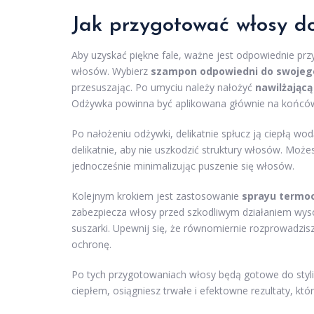
Jak przygotować włosy do 
Aby uzyskać piękne fale, ważne jest odpowiednie prz
włosów. Wybierz
szampon odpowiedni do swojeg
przesuszając. Po umyciu należy nałożyć
nawilżając
Odżywka powinna być aplikowana głównie na końcówk
Po nałożeniu odżywki, delikatnie spłucz ją ciepłą wo
delikatnie, aby nie uszkodzić struktury włosów. Możes
jednocześnie minimalizując puszenie się włosów.
Kolejnym krokiem jest zastosowanie
sprayu termo
zabezpiecza włosy przed szkodliwym działaniem wyso
suszarki. Upewnij się, że równomiernie rozprowadzis
ochronę.
Po tych przygotowaniach włosy będą gotowe do styliza
ciepłem, osiągniesz trwałe i efektowne rezultaty, kt