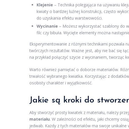
Klejenie
– Technika polegająca na używaniu klej
kwiaty o bardziej luźnej konstrukcji, często wyk
do uzyskania efektu warstwowości.
Wycinanie
– Możesz wykorzystać szablony do wy
filc czy bibuła. Wycięte elementy można następnie 
Eksperymentowanie z różnymi technikami pozwala na 
twórczych rezultatów. Ważne jest, aby nie bać się 
na przykład połączyć szycie z wycinaniem, tworząc kwi
Warto również pamiętać o doborze materiałów. Różn
trwałość wybranego kwiatka. Korzystając z dodatków,
osobisty charakter i wyjątkowość.
Jakie są kroki do stworze
Aby stworzyć prosty kwiatek z materiału, należy prze
materiału
. W zależności od efektu, jaki chcemy osi
jedwab. Każdy z tych materiałów ma swoje unikalne 