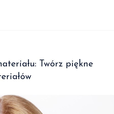
materiału: Twórz piękne
teriałów