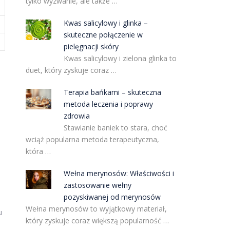
tylko wyzwanie, ale także …
Kwas salicylowy i glinka –
skuteczne połączenie w
pielęgnacji skóry
Kwas salicylowy i zielona glinka to
duet, który zyskuje coraz …
Terapia bańkami – skuteczna
metoda leczenia i poprawy
zdrowia
Stawianie baniek to stara, choć
wciąż popularna metoda terapeutyczna,
która …
Wełna merynosów: Właściwości i
zastosowanie wełny
pozyskiwanej od merynosów
Wełna merynosów to wyjątkowy materiał,
u
który zyskuje coraz większą popularność …