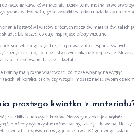
u do łączenia kawałków materiału. Dzięki temu można łatwo stworzy
orzystywana w dekupażu, gdzie kawałki materiału nakłada się na forma
cinania kształtów kwiatów z różnych rodzajów materiałów, takich j
składać lub łączyć, co daje inspirujące efekty wizualne.
odkrycie własnego stylu i często prowadzi do niespodziewanych,
łączyć różnych metod, co może stworzyć unikalne kompozycje. Możesz
aty o zróżnicowanej fakturze i kształcie.
e tkaniny mają różne właściwości, co może wpłynąć na wygląd i
 takich jak koraliki, cekiny czy wstążki, możesz nadać swoim dzieło
nia prostego kwiatka z materiału
jść przez kilka kluczowych kroków. Pierwszym z nich jest
wybór
ągnąć, możemy wykorzystać różne tkaniny, takie jak bawełna, filc czy
właściwości, co wpływa na wygląd oraz trwałość gotowego kwiatu.