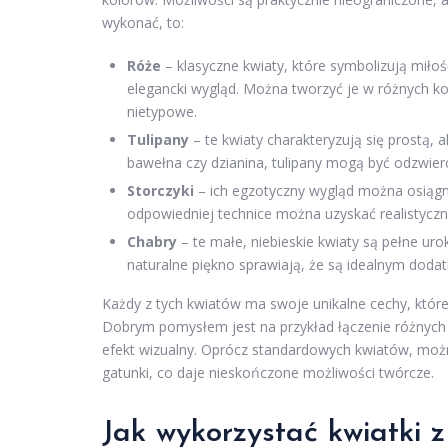
wykonać, to:
Róże
– klasyczne kwiaty, które symbolizują miłość
elegancki wygląd. Można tworzyć je w różnych kol
nietypowe.
Tulipany
– te kwiaty charakteryzują się prostą, 
bawełna czy dzianina, tulipany mogą być odzwier
Storczyki
– ich egzotyczny wygląd można osiągną
odpowiedniej technice można uzyskać realistyczn
Chabry
– te małe, niebieskie kwiaty są pełne uroku
naturalne piękno sprawiają, że są idealnym doda
Każdy z tych kwiatów ma swoje unikalne cechy, któr
Dobrym pomysłem jest na przykład łączenie różnych 
efekt wizualny. Oprócz standardowych kwiatów, mo
gatunki, co daje nieskończone możliwości twórcze.
Jak wykorzystać kwiatki z