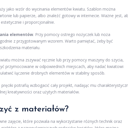
łuży jako wzór do wycinania elementów kwiatu. Szablon można
artonie lub papierze, albo znaleźć gotowy w internecie. Ważne jest, a
estetycznie i proporcjonalnie.
ania elementów
. Przy pomocy ostrego nożyczek lub noża
 zgodnie z przygotowanym wzorem. Warto pamiętać, żeby być
szkodzenia materiału.
i kwiatu można zszywać ręcznie lub przy pomocy maszyny do szycia,
inny być przymocowane w odpowiednich miejscach, aby nadać kwiatowi
ż ułatwić łączenie drobnych elementów w stabilny sposób.
 pręciki potrafią wzbogacić cały projekt, nadając mu charakterystycz
lnej kreatywności oraz użytych materiałów.
zyć z materiałów?
ne zajęcie, które pozwala na wykorzystanie różnych technik oraz
a niektóre z najpopularniejszych rodzajów kwiatów, które można