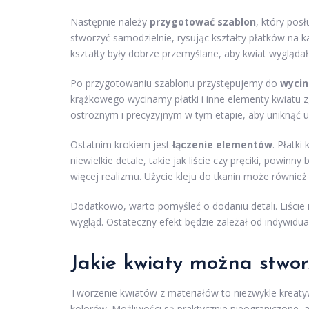
Następnie należy
przygotować szablon
, który pos
stworzyć samodzielnie, rysując kształty płatków na k
kształty były dobrze przemyślane, aby kwiat wyglądał 
Po przygotowaniu szablonu przystępujemy do
wycin
krążkowego wycinamy płatki i inne elementy kwiatu
ostrożnym i precyzyjnym w tym etapie, aby uniknąć u
Ostatnim krokiem jest
łączenie elementów
. Płatk
niewielkie detale, takie jak liście czy pręciki, pow
więcej realizmu. Użycie kleju do tkanin może równie
Dodatkowo, warto pomyśleć o dodaniu detali. Liście i
wygląd. Ostateczny efekt będzie zależał od indywidua
Jakie kwiaty można stwor
Tworzenie kwiatów z materiałów to niezwykle kreatyw
kolorów. Możliwości są praktycznie nieograniczone, 