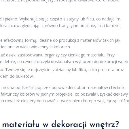
 i piękno. Wykonuje się je często z satyny lub filcu, co nadaje im
orach, uwzględniając zarówno tradycyjne odcienie, jak i bardziej
ale efektowną formą. Idealne do produkcji z materiałów takich jak
ciedlone w wielu wiosennych kolorach.
ć dzięki zastosowaniu organzy czy cienkiego materiału. Przy
e detale, co czyni storczyki doskonałym wyborem do dekoracji wnętr
. Tworzy się je najczęściej z dzianiny lub filcu, a ich prostota oraz
tkiem do bukietów.
e można podkreślić poprzez odpowiedni dobór materiałów i technik.
faktur czy kolorów w jednym projekcie, co pozwala uzyskać ciekawy
żna również eksperymentować z tworzeniem kompozycji, łącząc różn
 materiału w dekoracji wnętrz?