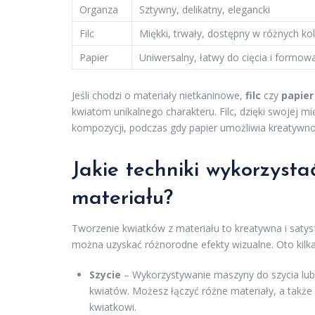
Organza
Sztywny, delikatny, elegancki
Filc
Miękki, trwały, dostępny w różnych ko
Papier
Uniwersalny, łatwy do cięcia i formow
Jeśli chodzi o materiały nietkaninowe,
filc
czy
papier
kwiatom unikalnego charakteru. Filc, dzięki swojej m
kompozycji, podczas gdy papier umożliwia kreatywno
Jakie techniki wykorzyst
materiału?
Tworzenie kwiatków z materiału to kreatywna i satysf
można uzyskać różnorodne efekty wizualne. Oto kil
Szycie
– Wykorzystywanie maszyny do szycia lub
kwiatów. Możesz łączyć różne materiały, a takż
kwiatkowi.