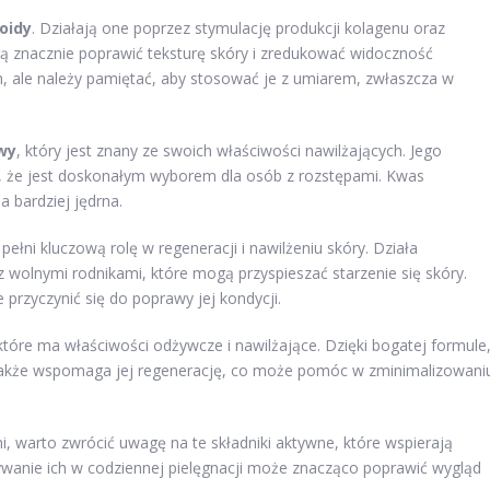
noidy
. Działają one poprzez stymulację produkcji kolagenu oraz
 znacznie poprawić teksturę skóry i zredukować widoczność
, ale należy pamiętać, aby stosować je z umiarem, zwłaszcza w
wy
, który jest znany ze swoich właściwości nawilżających. Jego
a, że jest doskonałym wyborem dla osób z rozstępami. Kwas
a bardziej jędrna.
 pełni kluczową rolę w regeneracji i nawilżeniu skóry. Działa
 wolnymi rodnikami, które mogą przyspieszać starzenie się skóry.
rzyczynić się do poprawy jej kondycji.
 które ma właściwości odżywcze i nawilżające. Dzięki bogatej formule
e także wspomaga jej regenerację, co może pomóc w zminimalizowani
i, warto zwrócić uwagę na te składniki aktywne, które wspierają
ywanie ich w codziennej pielęgnacji może znacząco poprawić wygląd