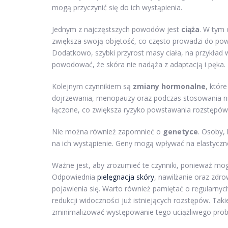
mogą przyczynić się do ich wystąpienia.
Jednym z najczęstszych powodów jest
ciąża
. W tym 
zwiększa swoją objętość, co często prowadzi do pows
Dodatkowo, szybki przyrost masy ciała, na przykład 
powodować, że skóra nie nadąża z adaptacją i pęka.
Kolejnym czynnikiem są
zmiany hormonalne
, któr
dojrzewania, menopauzy oraz podczas stosowania nie
łączone, co zwiększa ryzyko powstawania rozstępów
Nie można również zapomnieć o
genetyce
. Osoby, 
na ich wystąpienie. Geny mogą wpływać na elastyczno
Ważne jest, aby zrozumieć te czynniki, ponieważ m
Odpowiednia
pielęgnacja skóry
, nawilżanie oraz zdr
pojawienia się. Warto również pamiętać o regularny
redukcji widoczności już istniejących rozstępów. Ta
zminimalizować występowanie tego uciążliwego pro