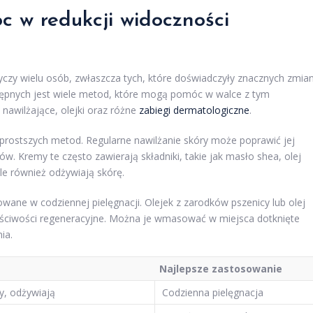
 w redukcji widoczności
yczy wielu osób, zwłaszcza tych, które doświadczyły znacznych zmia
stępnych jest wiele metod, które mogą pomóc w walce z tym
nawilżające, olejki oraz różne
zabiegi dermatologiczne
.
jprostszych metod. Regularne nawilżanie skóry może poprawić jej
w. Kremy te często zawierają składniki, takie jak masło shea, olej
ale również odżywiają skórę.
wane w codziennej pielęgnacji. Olejek z zarodków pszenicy lub olej
aściwości regeneracyjne. Można je wmasować w miejsca dotknięte
ia.
Najlepsze zastosowanie
y, odżywiają
Codzienna pielęgnacja