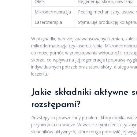
Olejki
Regenerują skórę, nawilżają
Mikrodermabrazja
Peeling mechaniczny, usuwa
Laseroterapia
Stymuluje produkcję kolagenu
W przypadku bardziej zaawansowanych zmian, zalec
mikrodermabrazja czy laseroterapia. Mikrodermabraz
co może pomóc w zredukowaniu widoczności rozstęp
skórze, co wpływa na jej regenerację i poprawę wy
indywidualnych potrzeb oraz stanu skóry, dlatego wa
leczeniu.
Jakie składniki aktywne 
rozstępami?
Rozstępy to powszechny problem, który dotyka wiele 
przybierania na wadze. W walce z tymi nieestetyczn
składników aktywnych, które mogą poprawić jej wyglą