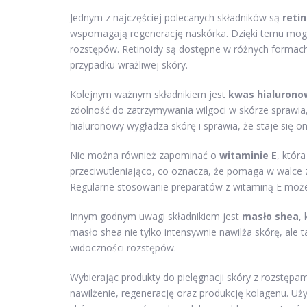
Jednym z najczęściej polecanych składników są
reti
wspomagają regenerację naskórka. Dzięki temu mogą
rozstępów. Retinoidy są dostępne w różnych formach
przypadku wrażliwej skóry.
Kolejnym ważnym składnikiem jest
kwas hialurono
zdolność do zatrzymywania wilgoci w skórze sprawi
hialuronowy wygładza skórę i sprawia, że staje się on
Nie można również zapominać o
witaminie E
, która
przeciwutleniająco, co oznacza, że pomaga w walce z
Regularne stosowanie preparatów z witaminą E może p
Innym godnym uwagi składnikiem jest
masło shea
,
masło shea nie tylko intensywnie nawilża skórę, al
widoczności rozstępów.
Wybierając produkty do pielęgnacji skóry z rozstępam
nawilżenie, regenerację oraz produkcję kolagenu. Uż