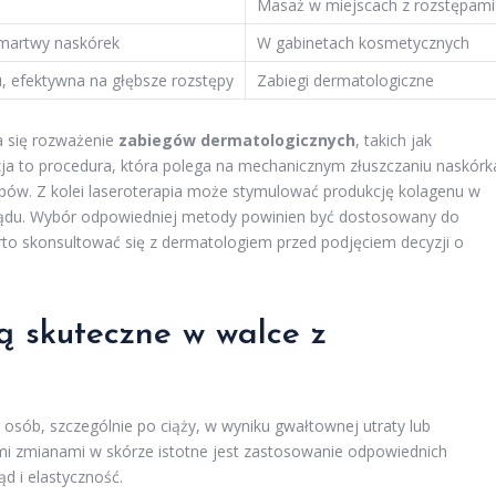
Masaż w miejscach z rozstępami
 martwy naskórek
W gabinetach kosmetycznych
, efektywna na głębsze rozstępy
Zabiegi dermatologiczne
a się rozważenie
zabiegów dermatologicznych
, takich jak
ja to procedura, która polega na mechanicznym złuszczaniu naskórk
ów. Z kolei laseroterapia może stymulować produkcję kolagenu w
glądu. Wybór odpowiedniej metody powinien być dostosowany do
rto skonsultować się z dermatologiem przed podjęciem decyzji o
są skuteczne w walce z
osób, szczególnie po ciąży, w wyniku gwałtownej utraty lub
ymi zmianami w skórze istotne jest zastosowanie odpowiednich
d i elastyczność.