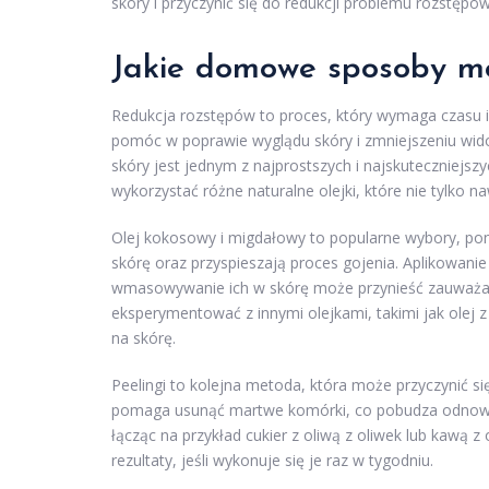
skóry i przyczynić się do redukcji problemu rozstępów
Jakie domowe sposoby mo
Redukcja rozstępów to proces, który wymaga czasu 
pomóc w poprawie wyglądu skóry i zmniejszeniu wido
skóry jest jednym z najprostszych i najskuteczniejs
wykorzystać różne naturalne olejki, które nie tylko na
Olej kokosowy i migdałowy to popularne wybory, pon
skórę oraz przyspieszają proces gojenia. Aplikowanie
wmasowywanie ich w skórę może przynieść zauważalne
eksperymentować z innymi olejkami, takimi jak olej z
na skórę.
Peelingi to kolejna metoda, która może przyczynić s
pomaga usunąć martwe komórki, co pobudza odnowę
łącząc na przykład cukier z oliwą z oliwek lub kawą 
rezultaty, jeśli wykonuje się je raz w tygodniu.