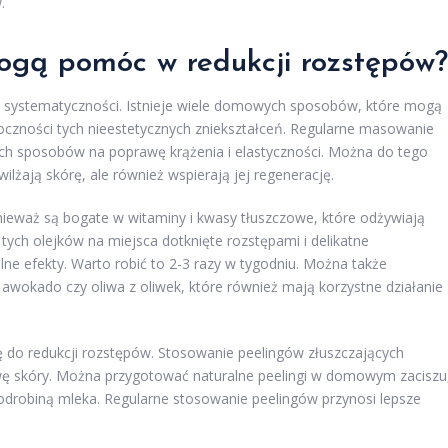
.
gą pomóc w redukcji rozstępów?
i systematyczności. Istnieje wiele domowych sposobów, które mogą
czności tych nieestetycznych zniekształceń. Regularne masowanie
zych sposobów na poprawę krążenia i elastyczności. Można do tego
wilżają skórę, ale również wspierają jej regenerację.
ieważ są bogate w witaminy i kwasy tłuszczowe, które odżywiają
 tych olejków na miejsca dotknięte rozstępami i delikatne
 efekty. Warto robić to 2-3 razy w tygodniu. Można także
 awokado czy oliwa z oliwek, które również mają korzystne działanie
ię do redukcji rozstępów. Stosowanie peelingów złuszczających
 skóry. Można przygotować naturalne peelingi w domowym zaciszu
z odrobiną mleka. Regularne stosowanie peelingów przynosi lepsze