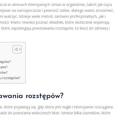
zcza w okresach intensywnych zmian w organizmie, takich jak ciąża
wpływać na samopoczucie i pewność siebie, dlatego warto zrozumieć,
i walczyć. Istnieje wiele metod, zarówno profesjonalnych, jak i
ści. Warto również poznać składniki, które skutecznie wspierają
, które zapobiegają powstawaniu rozstępów, to klucz do zdrowej i
stępów?
pami?
ępów?
u rozstępów?
awania rozstępów
?
, które pojawiają się, gdy skóra jest nagle i intensywnie rozciągana.
dzi do powstania widocznych blizn. Istnieje kilka czynników, które