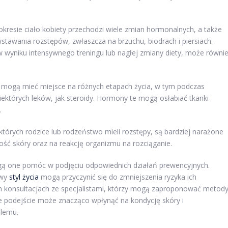
okresie ciało kobiety przechodzi wiele zmian hormonalnych, a także
tawania rozstępów, zwłaszcza na brzuchu, biodrach i piersiach.
w wyniku intensywnego treningu lub nagłej zmiany diety, może równi
e mogą mieć miejsce na różnych etapach życia, w tym podczas
których leków, jak steroidy. Hormony te mogą osłabiać tkanki
.
których rodzice lub rodzeństwo mieli rozstępy, są bardziej narażone
ść skóry oraz na reakcję organizmu na rozciąganie.
ogą one pomóc w podjęciu odpowiednich działań prewencyjnych.
owy
styl życia
mogą przyczynić się do zmniejszenia ryzyka ich
ch konsultacjach ze specjalistami, którzy mogą zaproponować metod
kie podejście może znacząco wpłynąć na kondycję skóry i
blemu.