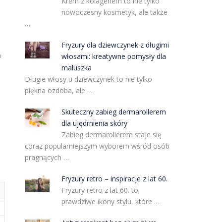
Krem z kolagenem to nie tylko
nowoczesny kosmetyk, ale także
…
Fryzury dla dziewczynek z długimi
n
włosami: kreatywne pomysły dla
maluszka
Długie włosy u dziewczynek to nie tylko
piękna ozdoba, ale …
Skuteczny zabieg dermarollerem
dla ujędrnienia skóry
Zabieg dermarollerem staje się
coraz popularniejszym wyborem wśród osób
pragnących …
Fryzury retro – inspiracje z lat 60.
Fryzury retro z lat 60. to
prawdziwe ikony stylu, które …