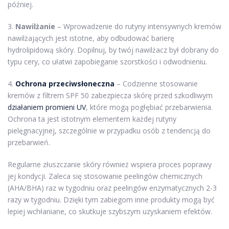
później.
3.
Nawilżanie
– Wprowadzenie do rutyny intensywnych kremów
nawilżających jest istotne, aby odbudować barierę
hydrolipidową skóry. Dopilnuj, by twój nawilżacz był dobrany do
typu cery, co ułatwi zapobieganie szorstkości i odwodnieniu.
4.
Ochrona przeciwsłoneczna
– Codzienne stosowanie
kremów z filtrem SPF 50 zabezpiecza skórę przed szkodliwym
działaniem promieni UV
, które mogą pogłębiać przebarwienia.
Ochrona ta jest istotnym elementem każdej rutyny
pielęgnacyjnej, szczególnie w przypadku osób z tendencją do
przebarwień.
Regularne złuszczanie skóry również wspiera proces poprawy
jej kondycji. Zaleca się stosowanie peelingów chemicznych
(AHA/BHA) raz w tygodniu oraz peelingów enzymatycznych 2-3
razy w tygodniu. Dzięki tym zabiegom inne produkty mogą być
lepiej wchłaniane, co skutkuje szybszym uzyskaniem efektów.