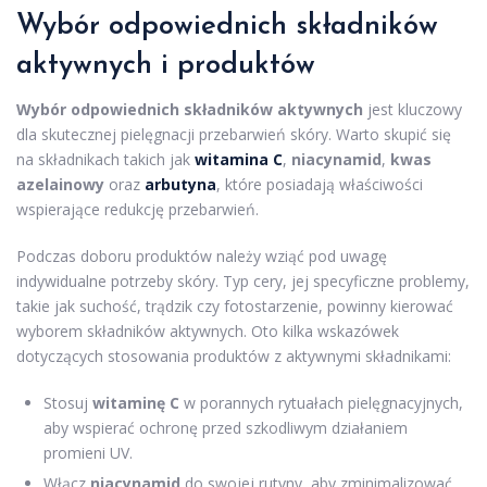
Wybór odpowiednich składników
aktywnych i produktów
Wybór odpowiednich składników aktywnych
jest kluczowy
dla skutecznej pielęgnacji przebarwień skóry. Warto skupić się
na składnikach takich jak
witamina C
,
niacynamid
,
kwas
azelainowy
oraz
arbutyna
, które posiadają właściwości
wspierające redukcję przebarwień.
Podczas doboru produktów należy wziąć pod uwagę
indywidualne potrzeby skóry. Typ cery, jej specyficzne problemy,
takie jak suchość, trądzik czy fotostarzenie, powinny kierować
wyborem składników aktywnych. Oto kilka wskazówek
dotyczących stosowania produktów z aktywnymi składnikami:
Stosuj
witaminę C
w porannych rytuałach pielęgnacyjnych,
aby wspierać ochronę przed szkodliwym działaniem
promieni UV.
Włącz
niacynamid
do swojej rutyny, aby zminimalizować