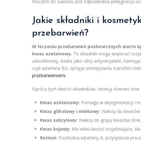
Kluczem do sukcesu jest odpowiednia pielęgnacja or
Jakie składniki i kosmety
przebarwień?
W leczeniu przebarwień posłonecznych warto łą
kwas azelainowy.
Te składniki mogą wspierać rozja
askorbinowy, działa jako silny antyoksydant, hamują
czyli witamina B3, sprzyja zmniejszeniu transferu m
przebarwieniami
.
Oprócz tych dwóch składników, istnieją również inne
Kwas azelainowy:
Pomaga w depigmentacji i ma 
Kwas glikolowy i mlekowy:
Należą do kwasów A
Kwas salicylowy:
Należy do grupy kwasów BHA, s
Kwas kojowy:
Ma właściwości rozjaśniające, sku
Retinol:
Pochodna witaminy A, przyspiesza proces