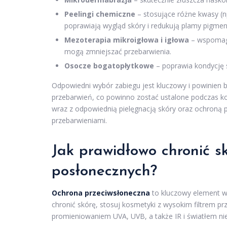
Peelingi chemiczne
– stosujące różne kwasy (n
poprawiają wygląd skóry i redukują plamy pigmen
Mezoterapia mikroigłowa i igłowa
– wspomaga
mogą zmniejszać przebarwienia.
Osocze bogatopłytkowe
– poprawia kondycję s
Odpowiedni wybór zabiegu jest kluczowy i powinien 
przebarwień, co powinno zostać ustalone podczas ko
wraz z odpowiednią pielęgnacją skóry oraz ochroną p
przebarwieniami.
Jak prawidłowo chronić 
posłonecznych?
Ochrona przeciwsłoneczna
to kluczowy element w
chronić skórę, stosuj kosmetyki z wysokim filtrem p
promieniowaniem UVA, UVB, a także IR i światłem ni