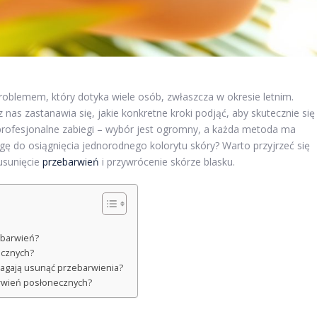
oblemem, który dotyka wiele osób, zwłaszcza w okresie letnim.
 nas zastanawia się, jakie konkretne kroki podjąć, aby skutecznie się
profesjonalne zabiegi – wybór jest ogromny, a każda metoda ma
gę do osiągnięcia jednorodnego kolorytu skóry? Warto przyjrzeć się
usunięcie
przebarwień
i przywrócenie skórze blasku.
zebarwień?
ecznych?
magają usunąć przebarwienia?
rwień posłonecznych?