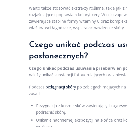
Warto także stosować ekstrakty roślinne, takie jak z
rozjaśniające i poprawiają koloryt cery. W celu zap
zawierające stabilne formy witaminy C oraz kompleks
właściwości łagodzące, wspierając nawilżenie skóry.
Czego unikać podczas us
posłonecznych?
Czego unikać podczas usuwania przebarwień p
należy unikać substancji fotouczulających oraz niew
Podczas
pielęgnacji skóry
po zabiegach mających na c
zasad:
Rezygnacja z kosmetyków zawierających agresywne
podrażnić skórę.
Unikanie nadmiernej ekspozycji na słońce oraz ko
wrażliwa.