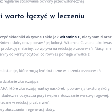
az regularne stosowanie ochrony przeciwsłonecznej.
ki warto łączyć w leczeniu
czyć składniki aktywne takie jak
witamina C
, niacynamid oraz
śnienie skóry oraz poprawić jej koloryt. Witamina C, znana jako kwas
c produkcję melaniny, co wpływa na redukcję przebarwień. Niacynami
elaniny do keratynocytów, co również pomaga w walce z
 substancje, które mogą być skuteczne w leczeniu przebarwień:
działanie złuszczające.
HA, które złuszczają martwy naskórek i poprawiają teksturę skóry.
kutecznie oczyszcza pory i wspiera złuszczanie warstwy rogowej.
teczne w redukcji przebarwień.
y złuszczania i regeneracji skóry.