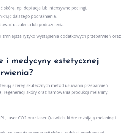
kórę, np. depilacja lub intensywne peelingi.
iknąć dalszego podrażnienia.
ować uczulenia lub podrażnienia.
 i zmniejsza ryzyko wystąpienia dodatkowych przebarwień oraz
e i medycyny estetycznej
rwienia?
ferują szereg skutecznych metod usuwania przebarwień
a, regeneracji skóry oraz hamowania produkcji melaniny.
IPL, laser CO2 oraz laser Q-switch, które rozbijają melaninę i
k, co sprzyja regeneracji skóry i redukcji przebarwień.