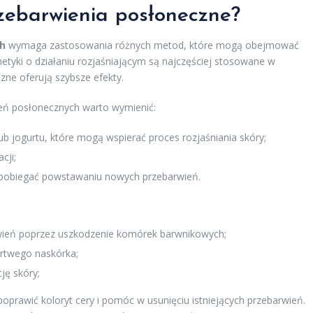
zebarwienia posłoneczne?
h
wymaga zastosowania różnych metod, które mogą obejmować
metyki o działaniu rozjaśniającym są najczęściej stosowane w
zne oferują szybsze efekty.
ń posłonecznych warto wymienić:
b jogurtu, które mogą wspierać proces rozjaśniania skóry;
cji;
zapobiegać powstawaniu nowych przebarwień.
arwień poprzez uszkodzenie komórek barwnikowych;
artwego naskórka;
ję skóry;
prawić koloryt cery i pomóc w usunięciu istniejących przebarwień.