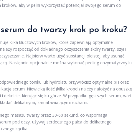
h kroków, aby w pełni wykorzystać potencjał swojego serum do
ć
serum do twarzy krok po kroku
?
uje kilka kluczowych kroków, które zapewniają optymalne
 należy rozpocząć od dokładnego oczyszczenia skóry twarzy, szyi i
zyszczanie. Najpierw warto użyć substancji oleistej, aby usunąć
ącą. Następnie opcjonalnie można wykonać peeling enzymatyczny lu
 odpowiedniego toniku lub hydrolatu przywrócisz optymalne pH oraz
kację serum. Niewielką ilość (kilka kropel) należy nałożyć na opuszkę
i i dekolcie, kierując się ku górze. W przypadku gęstszych serum, war
akładać delikatnymi, zamatawiającymi ruchami.
kkiego masażu twarzy przez 30-60 sekund, co wspomaga
serum pod oczy, używaj serdecznego palca do delikatnego
rznego kącika.