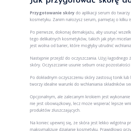
Jak przygotować skórę do
Przygotowanie skóry
do aplikacji serum do twarzy
kosmetyku. Zanim nałożysz serum, pamiętaj o kilku i
Po pierwsze, dokonaj demakijażu, aby usunąć wszelkie
tego delikatnych kosmetyków, takich jak płyn micela
jest wolna od barier, które mogłyby utrudnić wchłani
Następnie przejdź do oczyszczania. Użyj łagodnego 
skóry. Oczyszczanie usunie sebum oraz pozostałości 
Po dokładnym oczyszczeniu skóry zastosuj tonik lub h
tworzy idealne warunki do wchłaniania składników se
Opcjonalnym, ale zalecanym krokiem jest wykonanie 
nie jest obowiązkowy, lecz może wspierać lepsze wn
produktów złuszczających.
Na koniec upewnij się, że skóra jest lekko wilgotna 
maksymalizuje działanie kosmetyku. Prawidłowo prz