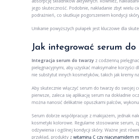
absorpcję składników aktywnych. Również, nakładanie
jego skuteczność. Podobnie, nakładanie zbyt wielu c
podrażnień, co skutkuje pogorszeniem kondycji skóry
Unikanie powyższych pułapek jest kluczowe dla skute
Jak integrować serum do 
Integracja serum do twarzy
z codzienną pielęgnac
pielęgnacyjnymi, aby uzyskać maksymalne korzyści dl
nie substytut innych kosmetyków, takich jak kremy na
Aby skutecznie włączyć serum do twarzy do swojej co
pierwsze, zaleca się aplikację serum na dokładnie oc
można nanosić delikatnie opuszkami palców, wykonują
Serum dobrze współpracuje z makijażem, jednak nale
kosmetyki kolorowe. Regularne stosowanie serum, zg
odżywienia i ogólnej kondycji skóry. Ważne jest równ
przykład, produkty z
witaminą C czy niacynamidem m