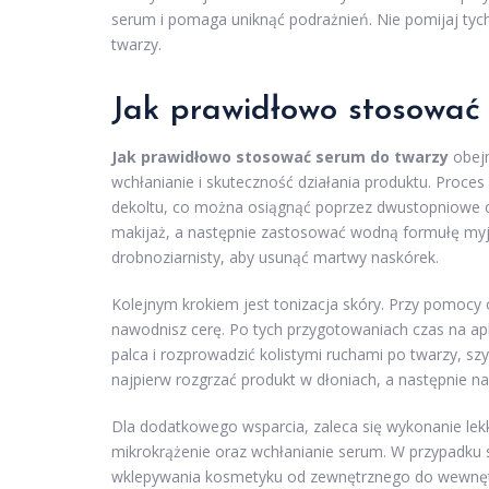
serum i pomaga uniknąć podrażnień. Nie pomijaj tyc
twarzy.
Jak prawidłowo stosowa
Jak prawidłowo stosować serum do twarzy
obejm
wchłanianie i skuteczność działania produktu. Proces
dekoltu, co można osiągnąć poprzez dwustopniowe oc
makijaż, a następnie zastosować wodną formułę myj
drobnoziarnisty, aby usunąć martwy naskórek.
Kolejnym krokiem jest tonizacja skóry. Przy pomocy
nawodnisz cerę. Po tych przygotowaniach czas na apli
palca i rozprowadzić kolistymi ruchami po twarzy, szy
najpierw rozgrzać produkt w dłoniach, a następnie n
Dla dodatkowego wsparcia, zaleca się wykonanie le
mikrokrążenie oraz wchłanianie serum. W przypadku 
wklepywania kosmetyku od zewnętrznego do wewnęt