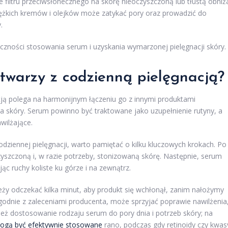
 filtru przeciwsłonecznego na skórę nieoczyszczoną lub tłustą obniż
iężkich kremów i olejków może zatykać pory oraz prowadzić do
.
czności stosowania serum i uzyskania wymarzonej pielęgnacji skóry.
twarzy z codzienną pielęgnacją?
ją polega na harmonijnym łączeniu go z innymi produktami
a skóry. Serum powinno być traktowane jako uzupełnienie rutyny, a
wilżające.
dziennej pielęgnacji, warto pamiętać o kilku kluczowych krokach. Po
zyszczoną i, w razie potrzeby, stonizowaną skórę. Następnie, serum
c ruchy koliste ku górze i na zewnątrz.
ży odczekać kilka minut, aby produkt się wchłonął, zanim nałożymy
odnie z zaleceniami producenta, może sprzyjać poprawie nawilżenia
ież dostosowanie rodzaju serum do pory dnia i potrzeb skóry; na
ogą być efektywnie stosowane
rano, podczas gdy retinoidy czy kwas