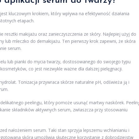
 aplikacji serum do twarzy?
 jest kluczowym krokiem, który wpływa na efektywność działania
stotnych etapach.
 resztki makijażu oraz zanieczyszczenia ze skóry. Najlepiej użyj do
rny lub mleczko do demakijażu. Ten pierwszy krok zapewni, że skóra
anie serum.
żelu lub pianki do mycia twarzy, dostosowanego do swojego typu
kosmetyków, co jest niezwykle ważne dla dalszej pielęgnacji.
ydrolat. Tonizacja przywraca skórze naturalne pH, odświeża ją i
rum.
delikatnego peelingu, który pomoże usunąć martwy naskórek. Peelin
ikanie składników aktywnych serum, zwłaszcza przy stosowaniu
przed nałożeniem serum. Taki stan sprzyja lepszemu wchłanianiu i
ygotowana skóra umożliwia skuteczne korzystanie z dobrodziejstw