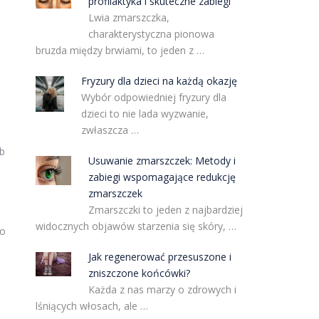
profilaktyka i skuteczne zabiegi
Lwia zmarszczka,
charakterystyczna pionowa
bruzda między brwiami, to jeden z …
Fryzury dla dzieci na każdą okazję
Wybór odpowiedniej fryzury dla
dzieci to nie lada wyzwanie,
zwłaszcza …
b
Usuwanie zmarszczek: Metody i
zabiegi wspomagające redukcję
zmarszczek
Zmarszczki to jeden z najbardziej
widocznych objawów starzenia się skóry, …
to
Jak regenerować przesuszone i
zniszczone końcówki?
Każda z nas marzy o zdrowych i
lśniących włosach, ale …