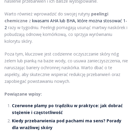
nasilenie przebarwień i ich dalsze występowanie.
Warto również wprowadzić do swojej rutyny
peelingi
chemiczne
z
kwasami AHA lub BHA, które można stosować 1-
2
razy w tygodniu. Peelingi pomagają usunąć martwy naskórek i
pobudzają odnowę komórkową, co sprzyja wyrównaniu
kolorytu skóry.
Poza tym, kluczowe jest codzienne oczyszczanie skóry nóg
żelem lub pianką na bazie wody, co usuwa zanieczyszczenia, nie
naruszając bariery ochronnej naskórka. Warto dbać o te
aspekty, aby skutecznie wspierać redukcję przebarwień oraz
zapobiegać powstawaniu nowych.
Powiązane wpisy:
Czerwone plamy po trądziku w praktyce: jak dobrać
stężenie i częstotliwość
Kiedy przebarwienia pod pachami ma sens? Porady
dla wrażliwej skóry