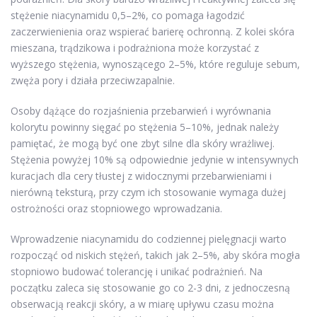
stężenie niacynamidu 0,5–2%, co pomaga łagodzić
zaczerwienienia oraz wspierać barierę ochronną. Z kolei skóra
mieszana, trądzikowa i podrażniona może korzystać z
wyższego stężenia, wynoszącego 2–5%, które reguluje sebum,
zwęża pory i działa przeciwzapalnie.
Osoby dążące do rozjaśnienia przebarwień i wyrównania
kolorytu powinny sięgać po stężenia 5–10%, jednak należy
pamiętać, że mogą być one zbyt silne dla skóry wrażliwej.
Stężenia powyżej 10% są odpowiednie jedynie w intensywnych
kuracjach dla cery tłustej z widocznymi przebarwieniami i
nierówną teksturą, przy czym ich stosowanie wymaga dużej
ostrożności oraz stopniowego wprowadzania.
Wprowadzenie niacynamidu do codziennej pielęgnacji warto
rozpocząć od niskich stężeń, takich jak 2–5%, aby skóra mogła
stopniowo budować tolerancję i unikać podrażnień. Na
początku zaleca się stosowanie go co 2-3 dni, z jednoczesną
obserwacją reakcji skóry, a w miarę upływu czasu można