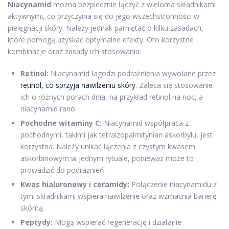
Niacynamid
można bezpiecznie łączyć z wieloma składnikami
aktywnymi, co przyczynia się do jego wszechstronności w
pielęgnacji skóry. Należy jednak pamiętać o kilku zasadach,
które pomogą uzyskać optymalne efekty. Oto korzystne
kombinacje oraz zasady ich stosowania:
Retinol:
Niacynamid łagodzi podrażnienia wywołane przez
retinol, co sprzyja nawilżeniu skóry
. Zaleca się stosowanie
ich o różnych porach dnia, na przykład retinol na noc, a
niacynamid rano.
Pochodne witaminy C:
Niacynamid współpraca z
pochodnymi, takimi jak tetraizopalmitynian askorbylu, jest
korzystna. Należy unikać łączenia z czystym kwasem
askorbinowym w jednym rytuale, ponieważ może to
prowadzić do podrażnień.
Kwas hialuronowy i ceramidy:
Połączenie niacynamidu z
tymi składnikami wspiera nawilżenie oraz wzmacnia barierę
skórną.
Peptydy:
Mogą wspierać regenerację i działanie