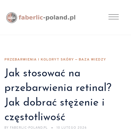
PRZEBARWIENIA I KOLORYT SKÓRY — BAZA WIEDZY
Jak stosować na
przebarwienia retinal?
Jak dobrać stężenie i
częstotliwość
BY
FABERLIC-POLAND.PL
10 LUTEGO 2026