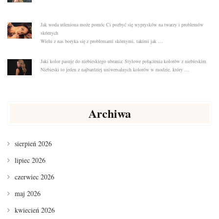
Jak woda utleniona może pomóc Ci pozbyć się wyprysków na twarzy i problemów
skórnych
Wielu z nas boryka się z problemami skórnymi, takimi jak …
Jaki kolor pasuje do niebieskiego ubrania: Stylowe połączenia kolorów z niebieskim
Niebieski to jeden z najbardziej uniwersalnych kolorów w modzie, który …
Archiwa
sierpień 2026
lipiec 2026
czerwiec 2026
maj 2026
kwiecień 2026