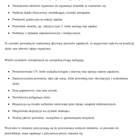
Zmniejszona zdolność organizmu do regeneracji komórek ze starzeniem się.
Nadmiar tkanki tłuszczowej, produkującej czynniki prozapalne.
Podatność genetyczna na reakcje zapalne.
Przewlekłe choroby, np. cukrzyca typu 2, które nasilają stan zapalny.
Problemy z układem odpornościowym i limfatycznym.
Te czynniki prowadzą do nadmiernej aktywacji procesów zapalnych, co negatywnie wpływa na kondycję
skóry oraz zdrowie całego organizmu.
Wśród czynników zewnętrznych na szczególną uwagę zasługują:
Promieniowanie UV, które uszkadza kolagen i elastynę oraz sprzyja stanom zapalnym.
Zanieczyszczenia powietrza, takie jak smog, które powodują stres oksydacyjny i uszkodzenia
skóry.
Dym papierosowy oraz inne używki.
Niewłaściwa pielęgnacja skóry.
Ekspozycja na światło niebieskie emitowane przez ekrany urządzeń elektronicznych.
Długotrwała ekspozycja na czynniki drażniące.
Niskiej jakości powietrze, szczególnie w aglomeracjach miejskich.
Wszystkie te elementy przyczyniają się do powstawania wolnych rodników, co prowadzi do
przewlekłego stanu zapalnego i przyspiesza proces starzenia się.