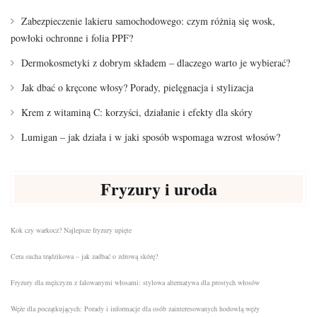
Zabezpieczenie lakieru samochodowego: czym różnią się wosk,
powłoki ochronne i folia PPF?
Dermokosmetyki z dobrym składem – dlaczego warto je wybierać?
Jak dbać o kręcone włosy? Porady, pielęgnacja i stylizacja
Krem z witaminą C: korzyści, działanie i efekty dla skóry
Lumigan – jak działa i w jaki sposób wspomaga wzrost włosów?
Fryzury i uroda
Kok czy warkocz? Najlepsze fryzury upięte
Cera sucha trądzikowa – jak zadbać o zdrową skórę?
Fryzury dla mężczyzn z falowanymi włosami: stylowa alternatywa dla prostych włosów
Węże dla początkujących: Porady i informacje dla osób zainteresowanych hodowlą węży