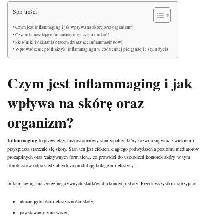
Spis treści
Czym jest inflammaging i jak wpływa na skórę oraz organizm?
Czynniki nasilające inflammaging i czego unikać?
Składniki i działania przeciwdziałające inflammagingowi
Wprowadzenie profilaktyki inflammagingu w codziennej pielęgnacji i stylu życia
Czym jest inflammaging i jak
wpływa na skórę oraz
organizm?
Inflammaging
to przewlekły, niskostopniowy stan zapalny, który rozwija się wraz z wiekiem i
przyspiesza starzenie się skóry. Stan ten jest efektem ciągłego podwyższenia poziomu mediatorów
prozapalnych oraz reaktywnych form tlenu, co prowadzi do uszkodzeń komórek skóry, w tym
fibroblastów odpowiedzialnych za produkcję kolagenu i elastyny.
Inflammaging ma szereg negatywnych skutków dla kondycji skóry. Przede wszystkim sprzyja on:
utracie jędrności i elastyczności skóry,
powstawaniu zmarszczek,