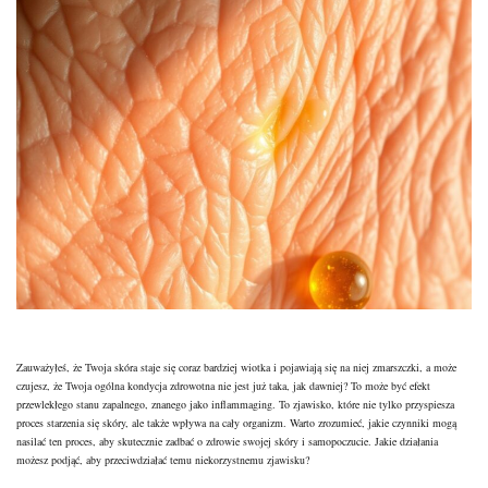
Zauważyłeś, że Twoja skóra staje się coraz bardziej wiotka i pojawiają się na niej zmarszczki, a może
czujesz, że Twoja ogólna kondycja zdrowotna nie jest już taka, jak dawniej? To może być efekt
przewlekłego stanu zapalnego, znanego jako inflammaging. To zjawisko, które nie tylko przyspiesza
proces starzenia się skóry, ale także wpływa na cały organizm. Warto zrozumieć, jakie czynniki mogą
nasilać ten proces, aby skutecznie zadbać o zdrowie swojej skóry i samopoczucie. Jakie działania
możesz podjąć, aby przeciwdziałać temu niekorzystnemu zjawisku?