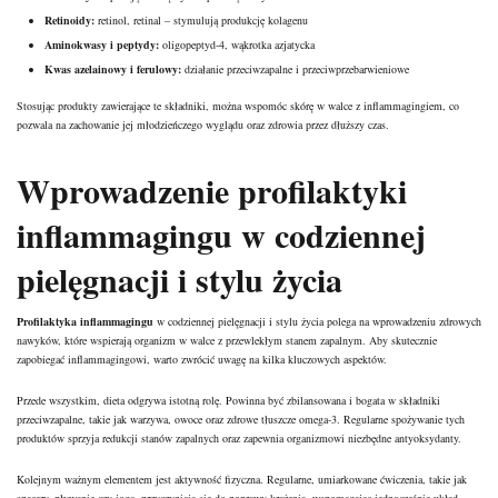
Retinoidy:
retinol, retinal – stymulują produkcję kolagenu
Aminokwasy i peptydy:
oligopeptyd-4, wąkrotka azjatycka
Kwas azelainowy i ferulowy:
działanie przeciwzapalne i przeciwprzebarwieniowe
Stosując produkty zawierające te składniki, można wspomóc
skórę w walce z inflammagingiem, co
pozwala
na zachowanie jej młodzieńczego wyglądu oraz zdrowia przez dłuższy czas.
Wprowadzenie profilaktyki
inflammagingu w codziennej
pielęgnacji i stylu życia
Profilaktyka inflammagingu
w codziennej pielęgnacji i stylu życia polega na wprowadzeniu zdrowych
nawyków, które wspierają organizm w walce z przewlekłym stanem zapalnym. Aby skutecznie
zapobiegać inflammagingowi, warto zwrócić uwagę na kilka kluczowych aspektów.
Przede wszystkim, dieta odgrywa istotną rolę. Powinna być zbilansowana i bogata w składniki
przeciwzapalne, takie jak warzywa, owoce oraz zdrowe tłuszcze omega-3. Regularne spożywanie tych
produktów sprzyja redukcji stanów zapalnych oraz zapewnia organizmowi niezbędne antyoksydanty.
Kolejnym ważnym elementem jest aktywność fizyczna. Regularne, umiarkowane ćwiczenia, takie jak
spacery, pływanie czy joga, przyczyniają się do poprawy krążenia, wspomagając jednocześnie układ