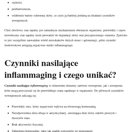
suchości,
przebarwieniom,
osłabieniu bariery ochronnej skóry, co czyni ją bardziej podatną na działanie czynników
zewnętrznych.
Choć chwilowy stan zapalny jest naturalnym mechanizmem obronnym organizmu, przewlekły i często
niewidoczny stan zapalny może prowadzić do degradacji skóry oraz przyspieszonego starzenia. Zjawisko
to jest szczególnie zauważalne wśród mieszkańców dużych miast i aglomeracji, gdzie czynniki
środowiskowe potęgują negatywne skutki inflammagingu.
Czynniki nasilające
inflammaging i czego unikać?
Czynniki nasilające
inflammaging
to różnorodne elementy zarówno wewnętrzne, jak i zewnętrzne,
które mogą przyczyniać się do przewlekłego stanu zapalnego w organizmie. Do głównych czynników
wewnętrznych zaliczają się:
Przewlekły stres, który negatywnie wpływa na równowagę hormonalną.
Nieodpowiednia dieta uboga w antyoksydanty, zawierająca duże ilości cukrów prostych i
tłuszczów trans.
Brak aktywności fizycznej.
Zaburzenia hormonalne, takie jak spadek estrogenów po menopauzie.