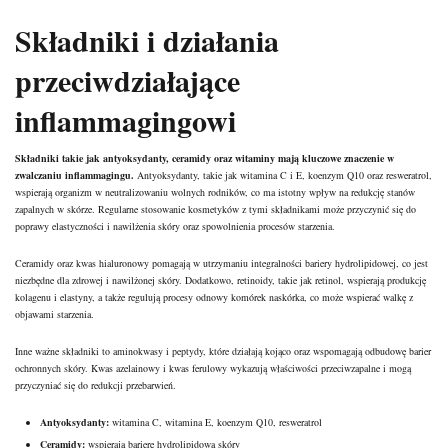
Składniki i działania
przeciwdziałające
inflammagingowi
Składniki takie jak antyoksydanty,
ceramidy
oraz witaminy mają kluczowe znaczenie w
zwalczaniu inflammagingu.
Antyoksydanty, takie jak
witamina C
i E, koenzym Q10 oraz resweratrol,
wspierają organizm w neutralizowaniu wolnych rodników, co ma istotny wpływ na redukcję stanów
zapalnych w skórze. Regularne stosowanie kosmetyków z tymi składnikami może przyczynić się do
poprawy elastyczności i nawilżenia skóry oraz spowolnienia procesów starzenia.
Ceramidy oraz kwas hialuronowy pomagają w utrzymaniu integralności
bariery hydrolipidowej
, co jest
niezbędne dla zdrowej i nawilżonej skóry. Dodatkowo, retinoidy, takie jak retinol, wspierają produkcję
kolagenu i elastyny, a także regulują procesy odnowy komórek naskórka, co może wspierać walkę z
objawami starzenia.
Inne ważne składniki to aminokwasy i peptydy, które działają kojąco oraz wspomagają odbudowę barier
ochronnych skóry. Kwas azelainowy i kwas ferulowy wykazują właściwości przeciwzapalne i mogą
przyczyniać się do redukcji przebarwień.
Antyoksydanty:
witamina C, witamina E, koenzym Q10, resweratrol
Ceramidy:
wspierają barierę hydrolipidową skóry