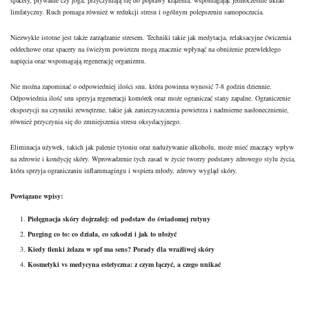
limfatyczny. Ruch pomaga również w redukcji stresu i ogólnym polepszeniu samopoczucia.
Niezwykle istotne
jest także zarządzanie stresem
. Techniki takie jak medytacja, relaksacyjne ćwiczenia
oddechowe oraz spacery na świeżym powietrzu mogą znacznie wpłynąć na obniżenie przewlekłego
napięcia oraz wspomagają regenerację organizmu.
Nie można zapominać o odpowiedniej ilości snu, która powinna wynosić 7-8 godzin dziennie.
Odpowiednia ilość snu sprzyja regeneracji komórek oraz może ograniczać stany zapalne. Ograniczenie
ekspozycji na czynniki zewnętrzne, takie jak zanieczyszczenia powietrza i nadmierne nasłonecznienie,
również przyczynia się do zmniejszenia stresu oksydacyjnego.
Eliminacja używek, takich jak palenie tytoniu oraz nadużywanie alkoholu, może mieć znaczący wpływ
na zdrowie i kondycję skóry. Wprowadzenie tych zasad w życie tworzy podstawy zdrowego stylu życia,
która sprzyja ograniczaniu inflammagingu i wspiera młody, zdrowy
wygląd skóry
.
Powiązane wpisy:
Pielęgnacja skóry dojrzałej: od podstaw do świadomej rutyny
Purging co to: co działa, co szkodzi i jak to ułożyć
Kiedy tlenki żelaza w spf ma sens? Porady dla wrażliwej skóry
Kosmetyki vs medycyna estetyczna: z czym łączyć, a czego unikać