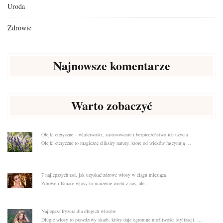
Uroda
Zdrowie
Najnowsze komentarze
Warto zobaczyć
Olejki eteryczne – właściwości, zastosowanie i bezpieczeństwo ich użycia
Olejki eteryczne to magiczne eliksiry natury, które od wieków fascynują …
7 najlepszych rad, jak uzyskać zdrowe włosy w ciągu miesiąca
Zdrowe i lśniące włosy to marzenie wielu z nas, ale …
Najlepsza fryzura dla długich włosów
Długie włosy to prawdziwy skarb, który daje ogromne możliwości stylizacji. …