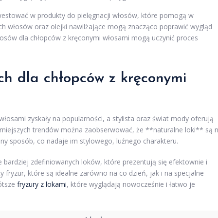
westować w produkty do pielęgnacji włosów, które pomogą w
ych włosów oraz olejki nawilżające mogą znacząco poprawić wygląd
włosów dla chłopców z kręconymi włosami mogą uczynić proces
ach dla chłopców z kręconymi
włosami zyskały na popularności, a stylista oraz świat mody oferują
arniejszych trendów można zaobserwować, że **naturalne loki** są 
ny sposób, co nadaje im stylowego, luźnego charakteru.
 bardziej zdefiniowanych loków, które prezentują się efektownie i
fryzur, które są idealne zarówno na co dzień, jak i na specjalne
rótsze
fryzury z lokami
, które wyglądają nowocześnie i łatwo je