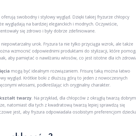
e oferują swobodny i stylowy wygląd. Dzięki takiej fryzurze chłopcy
e wyglądają na bardziej eleganckich i modnych. Oczywiście,
zentowały się zdrowo i były dobrze zdefiniowane.
 niepowtarzalny urok. Fryzura ta nie tylko przyciąga wzrok, ale także
można wzmocnić odpowiednimi produktami do stylizacji, które pomog
nak, aby pamiętać o nawilżaniu włosów, co jest istotne dla ich zdrowi
ięcia
mogą być idealnym rozwiązaniem. Frisurę taką można łatwo
wy wygląd. Krótkie boki z dłuższą górą to jeden z nowoczesnych
ęconymi włosami, podkreślając ich oryginalny charakter.
kształt twarzy
. Na przykład, dla chłopców z okrągłą twarzą dobrym
ze, natomiast dla tych z kwadratową twarzą lepiej sprawdzą się
 kluczowe jest, aby fryzura odpowiadała osobistym preferencjom dzieck