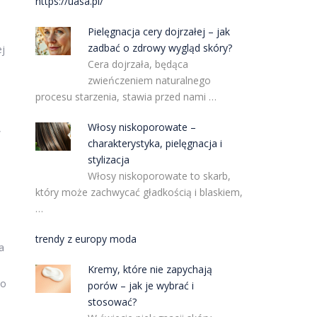
https://uasa.pl/
Pielęgnacja cery dojrzałej – jak
zadbać o zdrowy wygląd skóry?
ej
Cera dojrzała, będąca
zwieńczeniem naturalnego
procesu starzenia, stawia przed nami …
Włosy niskoporowate –
,
charakterystyka, pielęgnacja i
stylizacja
Włosy niskoporowate to skarb,
który może zachwycać gładkością i blaskiem,
…
trendy z europy moda
a
Kremy, które nie zapychają
do
porów – jak je wybrać i
stosować?