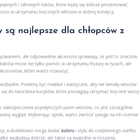
ięknych i zdrowych loków, które będą się dobrze prezentować.
ukcesu w utrzymaniu kręconych włosów w dobrej kondycji.
w są najlepsze dla chłopców z
zwaniem, ale odpowiednie akcesoria sprawiają, że jest to znacznie
duktów może nie tylko pomóc w utrzymaniu fryzury w ryzach, ale
 akcesoriów, które warto rozważyć.
iezbędne. Powinny być miękkie i elastyczne, aby nie łamały włosów
ą się do tworzenia kucyków, które pomagają utrzymać kręcone włosy
 zabezpieczenia pojedynczych pasm włosów, co jest szczególnie
wany wygląd. Wybierając spinki, warto zwrócić uwagę na ich rozmiar 
zacji, a dodatkowo mogą dodać
koloru
i stylu do codziennego outfitu.
ylko wyglądają dobrze, ale także są wygodne w noszeniu.