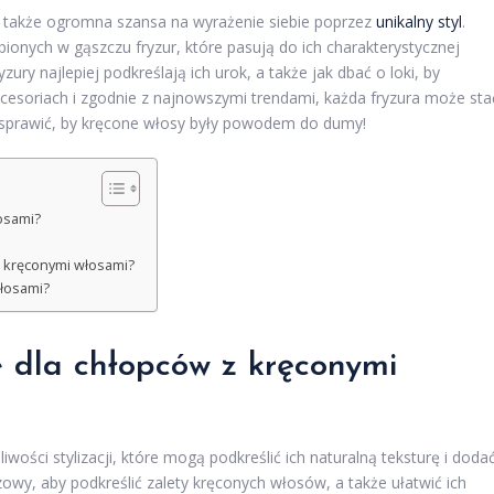
e także ogromna szansa na wyrażenie siebie poprzez
unikalny styl
.
bionych w gąszczu fryzur, które pasują do ich charakterystycznej
zury najlepiej podkreślają ich urok, a także jak dbać o loki, by
kcesoriach i zgodnie z najnowszymi trendami, każda fryzura może sta
 sprawić, by kręcone włosy były powodem do dumy!
łosami?
z kręconymi włosami?
włosami?
ze dla chłopców z kręconymi
ości stylizacji, które mogą podkreślić ich naturalną teksturę i doda
owy, aby podkreślić zalety kręconych włosów, a także ułatwić ich