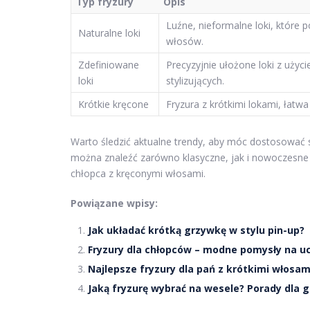
Typ fryzury
Opis
Luźne, nieformalne loki, które p
Naturalne loki
włosów.
Zdefiniowane
Precyzyjnie ułożone loki z uży
loki
stylizujących.
Krótkie kręcone
Fryzura z krótkimi lokami, łatwa 
Warto śledzić aktualne trendy, aby móc dostosować sw
można znaleźć zarówno klasyczne, jak i nowoczesne 
chłopca z kręconymi włosami.
Powiązane wpisy:
Jak układać krótką grzywkę w stylu pin-up?
Fryzury dla chłopców – modne pomysły na u
Najlepsze fryzury dla pań z krótkimi włosa
Jaką fryzurę wybrać na wesele? Porady dla g