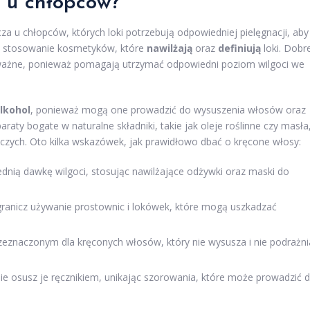
 u chłopców?
 u chłopców, których loki potrzebują odpowiedniej pielęgnacji, aby
st stosowanie kosmetyków, które
nawilżają
oraz
definiują
loki. Dobr
e ważne, ponieważ pomagają utrzymać odpowiedni poziom wilgoci we
lkohol
, ponieważ mogą one prowadzić do wysuszenia włosów oraz
raty bogate w naturalne składniki, takie jak oleje roślinne czy masła
czych. Oto kilka wskazówek, jak prawidłowo dbać o kręcone włosy:
nią dawkę wilgoci, stosując nawilżające odżywki oraz maski do
ogranicz używanie prostownic i lokówek, które mogą uszkadzać
znaczonym dla kręconych włosów, który nie wysusza i nie podrażni
e osusz je ręcznikiem, unikając szorowania, które może prowadzić 