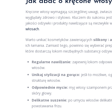
Jak dbać o kręcone włosy
Kręcone włosy wymagają szczególnej uwagi, zwłaszcza
wyglądały zdrowo i stylowo. Kluczem do sukcesu je
jakości odżywki i produkty nawilżające są niezwykl
włosach
.
Warto unikać kosmetyków zawierających
silikony
i
a
ich łamania. Zamiast tego, powinno się wybierać prepa
które dostarczą lokom niezbędnych substancji odżyw
Regularne nawilżanie:
zapewnij lokom odpowied
włosów.
Unikaj stylizacji na gorąco:
jeśli to możliwe, 
strukturę włosów.
Odpowiednie mycie:
myj włosy szamponem prze
skóry głowy.
Delikatne suszenie:
po umyciu włosów delikatni
powstawania frizu.