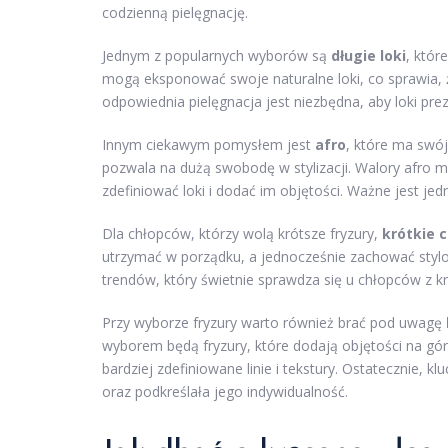
codzienną pielęgnację.
Jednym z popularnych wyborów są
długie loki
, któr
mogą eksponować swoje naturalne loki, co sprawia, ż
odpowiednia pielęgnacja jest niezbędna, aby loki pre
Innym ciekawym pomysłem jest
afro
, które ma swój
pozwala na dużą swobodę w stylizacji. Walory afro 
zdefiniować loki i dodać im objętości. Ważne jest jed
Dla chłopców, którzy wolą krótsze fryzury,
krótkie c
utrzymać w porządku, a jednocześnie zachować stylo
trendów, który świetnie sprawdza się u chłopców z kr
Przy wyborze fryzury warto również brać pod uwagę
wyborem będą fryzury, które dodają objętości na gór
bardziej zdefiniowane linie i tekstury. Ostatecznie,
oraz podkreślała jego indywidualność.