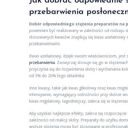
Jak dobrać odpowiednie 
przebarwienia posłonecz
Dobór odpowiedniego stężenia preparatów na 
powinnien być realizowany w zależności od rodzaju sk
stosowanych kwasów znajdują się kwas azelainowy or
przebarwieniami.
Kwas azelainowy, dzięki swoim właściwościom, jest d
przebarwienia
. Zazwyczaj stosuje się go w stężenia
przyczynia się do rozjaśnienia skóry i wyrównania 
od 5% do 20% tego składnika.
Inne kwasy, takie jak kwas glikolowy oraz kwas migd
intensywnie, wymagający ostrożności przy skórze wr
kwas migdałowy, łagodniejszy, zaleca się w stężenia
Aby uzyskać najlepsze efekty, zaleca się rozpoczęcie
zależności od reakcji skóry. Preparaty do użytku d
wyższe stężenia mogą być stosowane w profesjonaln