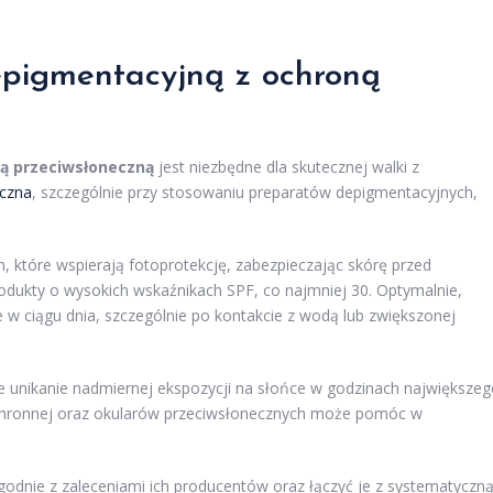
epigmentacyjną z ochroną
ną przeciwsłoneczną
jest niezbędne dla skutecznej walki z
eczna
, szczególnie przy stosowaniu preparatów depigmentacyjnych,
, które wspierają fotoprotekcję, zabezpieczając skórę przed
dukty o wysokich wskaźnikach SPF, co najmniej 30. Optymalnie,
 w ciągu dnia, szczególnie po kontakcie z wodą lub zwiększonej
że unikanie nadmiernej ekspozycji na słońce w godzinach największe
chronnej oraz okularów przeciwsłonecznych może pomóc w
odnie z zaleceniami ich producentów oraz łączyć je z systematyczn