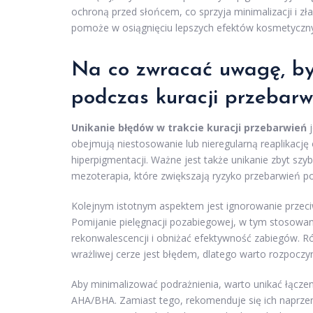
ochroną przed słońcem, co sprzyja minimalizacji i z
pomoże w osiągnięciu lepszych efektów kosmetycznyc
Na co zwracać uwagę, by
podczas kuracji przebarw
Unikanie błędów w trakcie kuracji przebarwień
j
obejmują niestosowanie lub nieregularną reaplikacj
hiperpigmentacji. Ważne jest także unikanie zbyt szy
mezoterapia, które zwiększają ryzyko przebarwień p
Kolejnym istotnym aspektem jest ignorowanie przeciww
Pomijanie pielęgnacji pozabiegowej, w tym stosowa
rekonwalescencji i obniżać efektywność zabiegów. R
wrażliwej cerze jest błędem, dlatego warto rozpoczyn
Aby minimalizować podrażnienia, warto unikać łączenia
AHA/BHA. Zamiast tego, rekomenduje się ich naprze