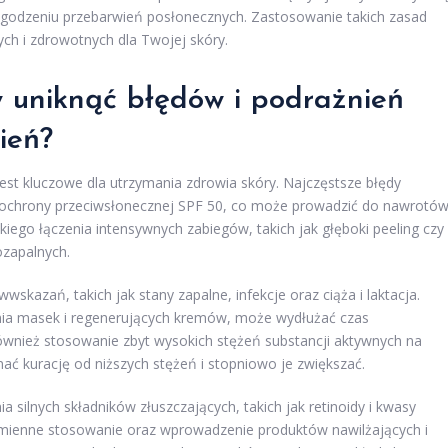
łagodzeniu przebarwień posłonecznych. Zastosowanie takich zasad
h i zdrowotnych dla Twojej skóry.
 uniknąć błędów i podrażnień
ień?
est kluczowe dla utrzymania zdrowia skóry. Najczęstsze błędy
ę ochrony przeciwsłonecznej SPF 50, co może prowadzić do nawrotó
bkiego łączenia intensywnych zabiegów, takich jak głęboki peeling czy
ozapalnych.
skazań, takich jak stany zapalne, infekcje oraz ciąża i laktacja.
nia masek i regenerujących kremów, może wydłużać czas
ównież stosowanie zbyt wysokich stężeń substancji aktywnych na
ać kurację od niższych stężeń i stopniowo je zwiększać.
 silnych składników złuszczających, takich jak retinoidy i kwasy
mienne stosowanie oraz wprowadzenie produktów nawilżających i