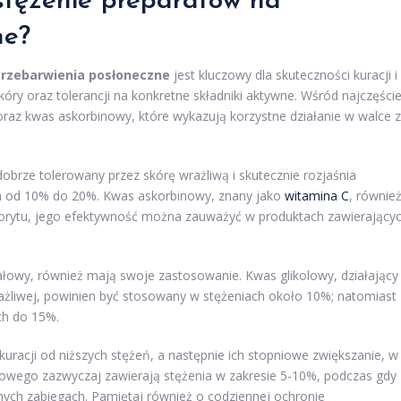
stężenie preparatów na
ne
?
przebarwienia posłoneczne
jest kluczowy dla skuteczności kuracji i
óry oraz tolerancji na konkretne składniki aktywne. Wśród najczęście
az kwas askorbinowy, które wykazują korzystne działanie w walce z
obrze tolerowany przez skórę wrażliwą i skutecznie rozjaśnia
ch od 10% do 20%. Kwas askorbinowy, znany jako
witamina C
, równie
kolorytu, jego efektywność można zauważyć w produktach zawierający
ałowy, również mają swoje zastosowanie. Kwas glikolowy, działający
ażliwej, powinien być stosowany w stężeniach około 10%; natomiast
ch do 15%.
 kuracji od niższych stężeń, a następnie ich stopniowe zwiększanie, w
omowego zazwyczaj zawierają stężenia w zakresie 5-10%, podczas gdy
ych zabiegach. Pamiętaj również o codziennej ochronie