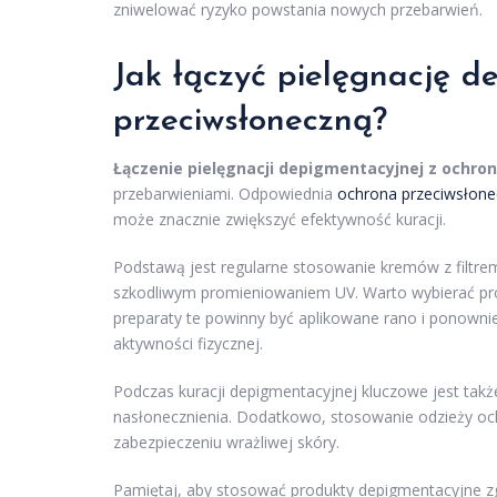
zniwelować ryzyko powstania nowych przebarwień.
Jak łączyć pielęgnację d
przeciwsłoneczną?
Łączenie pielęgnacji depigmentacyjnej z ochro
przebarwieniami. Odpowiednia
ochrona przeciwsłon
może znacznie zwiększyć efektywność kuracji.
Podstawą jest regularne stosowanie kremów z filtrem
szkodliwym promieniowaniem UV. Warto wybierać pro
preparaty te powinny być aplikowane rano i ponownie
aktywności fizycznej.
Podczas kuracji depigmentacyjnej kluczowe jest tak
nasłonecznienia. Dodatkowo, stosowanie odzieży o
zabezpieczeniu wrażliwej skóry.
Pamiętaj, aby stosować produkty depigmentacyjne zg