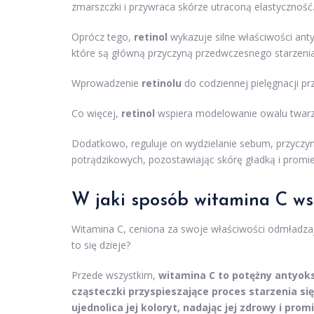
zmarszczki i przywraca skórze utraconą elastyczność
Oprócz tego,
retinol
wykazuje silne właściwości anty
które są główną przyczyną przedwczesnego starzenia 
Wprowadzenie
retinolu
do codziennej pielęgnacji pr
Co więcej,
retinol
wspiera modelowanie owalu twarzy,
Dodatkowo, reguluje on wydzielanie sebum, przyczyni
potrądzikowych, pozostawiając skórę gładką i promi
W jaki sposób witamina C w
Witamina C, ceniona za swoje właściwości odmładzają
to się dzieje?
Przede wszystkim,
witamina C to potężny antyoks
cząsteczki przyspieszające proces starzenia się
ujednolica jej koloryt, nadając jej zdrowy i pro