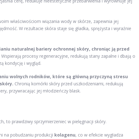
zjaśnia cerę, redukuje nieestetyczne przebarwienia i wyrównuje jej
woim właściwościom wiązania wody w skórze, zapewnia jej
drność. W rezultacie skóra staje się gładka, sprężysta i wyraźnie
niu naturalnej bariery ochronnej skóry, chroniąc ją przed
Wspierają procesy regeneracyjne, redukują stany zapalne i dbają o
zą kondycję i wygląd.
niu wolnych rodników, które są główną przyczyną stresu
skóry.
Chronią komórki skóry przed uszkodzeniami, redukują
ry, przywracając jej młodzieńczy blask.
 to prawdziwy sprzymierzeniec w pielęgnacji skóry.
mi na pobudzaniu produkcji
kolagenu
, co w efekcie wygładza