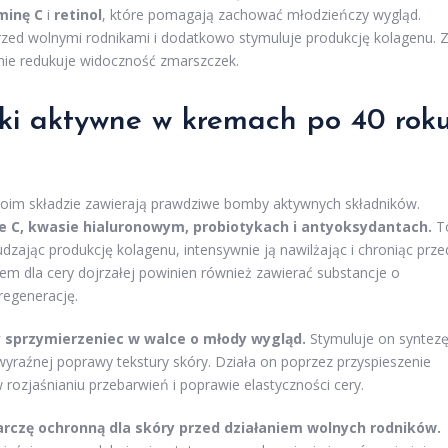
minę C
i
retinol
, które pomagają zachować młodzieńczy wygląd.
 przed wolnymi rodnikami i dodatkowo stymuluje produkcję kolagenu. 
e redukuje widoczność zmarszczek.
iki aktywne w kremach po 40 rok
woim składzie zawierają prawdziwe bomby aktywnych składników.
e C, kwasie hialuronowym, probiotykach i antyoksydantach.
T
ając produkcję kolagenu, intensywnie ją nawilżając i chroniąc prze
m dla cery dojrzałej powinien również zawierać substancje o
egenerację.
y sprzymierzeniec w walce o młody wygląd.
Stymuluje on syntez
 wyraźnej poprawy tekstury skóry. Działa on poprzez przyspieszenie
ozjaśnianiu przebarwień i poprawie elastyczności cery.
arczę ochronną dla skóry przed działaniem wolnych rodników.