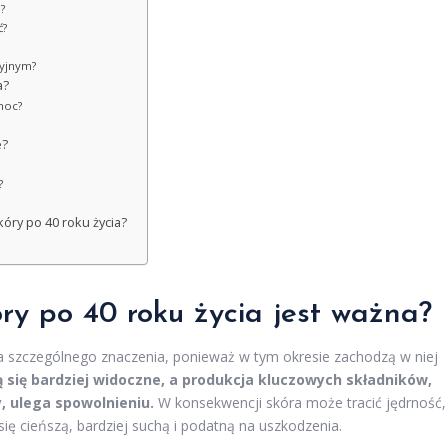
?
ć?
cyjnym?
a?
noc?
e?
?
óry po 40 roku życia?
óry po 40
roku życia jest ważna?
era szczególnego znaczenia, ponieważ w tym okresie zachodzą w niej
ą się bardziej widoczne, a produkcja kluczowych składników,
, ulega spowolnieniu.
W konsekwencji skóra może tracić jędrność,
się cieńszą, bardziej suchą i podatną na uszkodzenia.