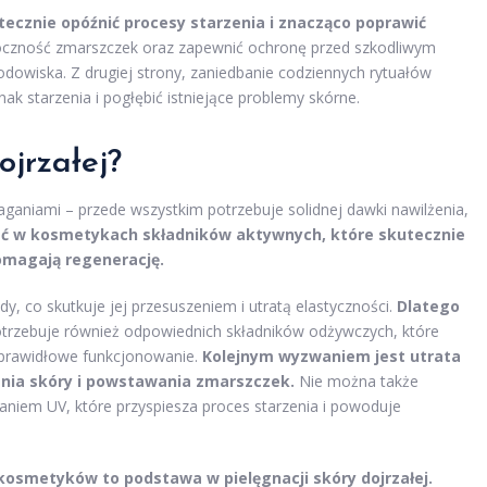
ecznie opóźnić procesy starzenia i znacząco poprawić
oczność zmarszczek oraz zapewnić ochronę przed szkodliwym
odowiska. Z drugiej strony, zaniedbanie codziennych rytuałów
ak starzenia i pogłębić istniejące problemy skórne.
ojrzałej?
ganiami – przede wszystkim potrzebuje solidnej dawki nawilżenia,
ć w kosmetykach składników aktywnych, które skutecznie
pomagają regenerację.
, co skutkuje jej przesuszeniem i utratą elastyczności.
Dlatego
trzebuje również odpowiednich składników odżywczych, które
 prawidłowe funkcjonowanie.
Kolejnym wyzwaniem jest utrata
enia skóry i powstawania zmarszczek.
Nie można także
niem UV, które przyspiesza proces starzenia i powoduje
osmetyków to podstawa w pielęgnacji skóry dojrzałej.