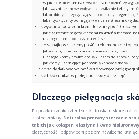
W jaki sposób witamina C wspomaga młodzieńczy wygląd
Jak kwas hialuronowy wpływa na nawilżenie i elastycznoś
Jak probiotyki przyczyniają się do ochrony i regeneracji?
Jak antyoksydanty pomagają w walce ze stresem oksyda
Jak wybrać odpowiedni krem do twarzy po 40 roku życi
Jakie są różnice między kremami na dzień a kremami na 
Dlaczego krem pod oczy jest ważny?
Jakie są najlepsze kremy po 40 – rekomendacje i opini
Jakie kremy przeciwzmarszczkowe warto wybrać?
Dlaczego kremy nawilżające są kluczem do zdrowej cery
Jak kremy ujędrniające poprawiają kondycję skóry?
Jakie są dodatkowe wskazówki dotyczące pielęgnacji sk
Jakie błędy unikać w pielęgnacji skóry dojrzałej?
Dlaczego
pielęgnacja sk
Po przekroczeniu czterdziestki, troska o skórę nabi
istotne zmiany.
Naturalne procesy starzenia staj
takich jak kolagen, elastyna i kwas hialuronowy
elastyczność i odpowiedni poziom nawilżenia, stając 