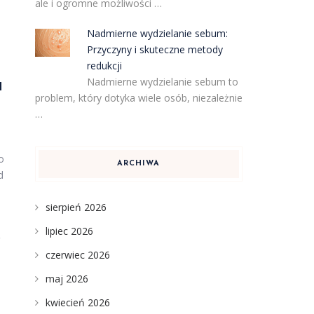
ale i ogromne możliwości …
Z
Nadmierne wydzielanie sebum:
Przyczyny i skuteczne metody
redukcji
u
Nadmierne wydzielanie sebum to
problem, który dotyka wiele osób, niezależnie
…
o
ARCHIWA
d
sierpień 2026
lipiec 2026
ę
czerwiec 2026
maj 2026
kwiecień 2026