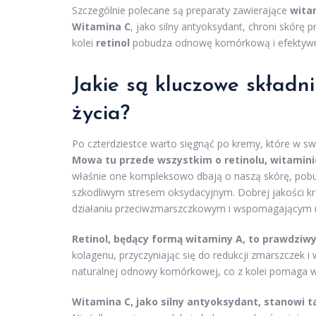
Szczególnie polecane są preparaty zawierające
wita
Witamina C
, jako silny antyoksydant, chroni skórę
kolei
retinol
pobudza odnowę komórkową i efektywni
Jakie są kluczowe składn
życia?
Po czterdziestce warto sięgnąć po kremy, które w s
Mowa tu przede wszystkim o retinolu, witamini
właśnie one kompleksowo dbają o naszą skórę, pobudz
szkodliwym stresem oksydacyjnym. Dobrej jakości kre
działaniu przeciwzmarszczkowym i wspomagającym r
Retinol, będący formą witaminy A, to prawdziw
kolagenu, przyczyniając się do redukcji zmarszczek i
naturalnej odnowy komórkowej, co z kolei pomaga w r
Witamina C, jako silny antyoksydant, stanowi t