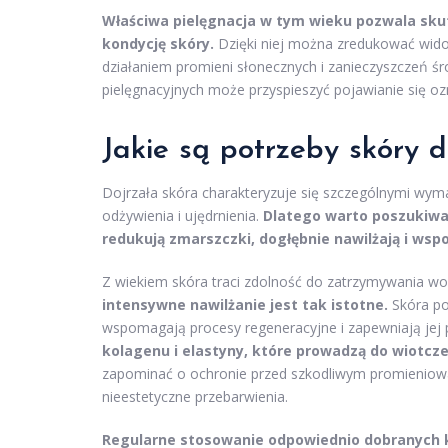
Właściwa pielęgnacja w tym wieku pozwala skut
kondycję skóry.
Dzięki niej można zredukować wid
działaniem promieni słonecznych i zanieczyszczeń śr
pielęgnacyjnych może przyspieszyć pojawianie się ozn
Jakie są potrzeby skóry d
Dojrzała skóra charakteryzuje się szczególnymi wyma
odżywienia i ujędrnienia.
Dlatego warto poszukiwa
redukują zmarszczki, dogłębnie nawilżają i ws
Z wiekiem skóra traci zdolność do zatrzymywania wody
intensywne nawilżanie jest tak istotne.
Skóra po
wspomagają procesy regeneracyjne i zapewniają jej
kolagenu i elastyny, które prowadzą do wiotcz
zapominać o ochronie przed szkodliwym promieniowa
nieestetyczne przebarwienia.
Regularne stosowanie odpowiednio dobranych k