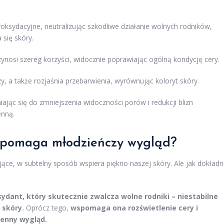
.
oksydacyjne, neutralizując szkodliwe działanie wolnych rodników,
się skóry.
zynosi szereg korzyści, widocznie poprawiając ogólną kondycję cery.
 a także rozjaśnia przebarwienia, wyrównując koloryt skóry.
ając się do zmniejszenia widoczności porów i redukcji blizn
enną.
spomaga młodzieńczy wygląd?
ce, w subtelny sposób wspiera piękno naszej skóry. Ale jak dokładn
ydant, który skutecznie zwalcza wolne rodniki – niestabilne
 skóry.
Oprócz tego,
wspomaga ona rozświetlenie cery i
mienny wygląd.