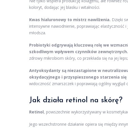
Nie tylko wspiera produkcję kolagenu, ale również ro
koloryt, dodając jej blasku i witalności.
Kwas hialuronowy to mistrz nawilżenia.
Dzięki s
intensywne nawodnienie, poprawiając elastyczność i ję
młodsza.
Probiotyki odgrywają kluczową rolę we wzmacnia
szkodliwym wpływem czynników zewnętrznych.
zdrowy mikrobiom skóry, co przekłada się na jej leps
Antyoksydanty są niezastąpione w neutralizowa
oksydacyjnego i przyspieszonego starzenia się 
widoczność zmarszczek i poprawiają ogólny wygląd ce
Jak działa retinol na skórę?
Retinol
, powszechnie wykorzystywany w kosmetykach,
Jego wszechstronne działanie opiera się między inny