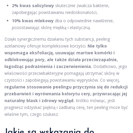
2% kwas salicylowy
skutecznie zwalcza bakterie,
zapobiegając powstawaniu niedoskonałości,
10% kwas mlekowy
dba o odpowiednie nawilżenie,
pozostawiając skórę miękką i elastyczną.
Dzięki synergicznemu działaniu tych substancji, peeling
azelainowy oferuje kompleksowe korzyści.
Nie tylko
wspomaga eksfoliację, usuwając martwe komórki i
odblokowując pory, ale także działa przeciwzapalnie,
łagodząc podrażnienia i zaczerwienienia.
Dodatkowo, jego
właściwości przeciwbakteryjne pomagają utrzymać skórę w
czystości i zapobiegają powstawaniu wyprysków. Co więcej,
regularne stosowanie peelingu przyczynia się do redukcji
przebarwień i wyrównania kolorytu cery, przywracając jej
naturalny blask i zdrowy wygląd.
Krótko mówiąc, jeśli
pragniesz odzyskać piękną i zadbaną cerę, ten peeling może być
właśnie tym, czego szukasz.
Jakie są wskazania do