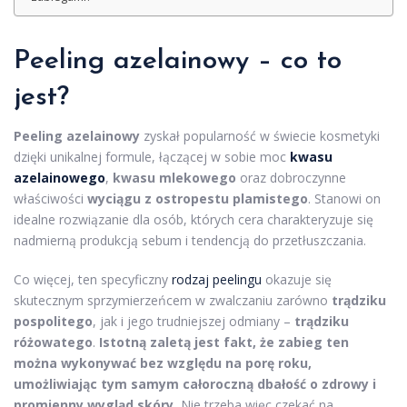
Peeling azelainowy – co to
jest?
Peeling azelainowy
zyskał popularność w świecie kosmetyki
dzięki unikalnej formule, łączącej w sobie moc
kwasu
azelainowego
,
kwasu mlekowego
oraz dobroczynne
właściwości
wyciągu z ostropestu plamistego
. Stanowi on
idealne rozwiązanie dla osób, których cera charakteryzuje się
nadmierną produkcją sebum i tendencją do przetłuszczania.
Co więcej, ten specyficzny
rodzaj peelingu
okazuje się
skutecznym sprzymierzeńcem w zwalczaniu zarówno
trądziku
pospolitego
, jak i jego trudniejszej odmiany –
trądziku
różowatego
.
Istotną zaletą jest fakt, że zabieg ten
można wykonywać bez względu na porę roku,
umożliwiając tym samym całoroczną dbałość o zdrowy i
promienny wygląd skóry.
Nie trzeba więc czekać na