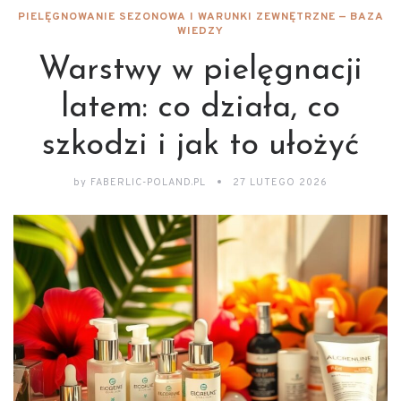
PIELĘGNOWANIE SEZONOWA I WARUNKI ZEWNĘTRZNE — BAZA
WIEDZY
Warstwy w pielęgnacji
latem: co działa, co
szkodzi i jak to ułożyć
by
FABERLIC-POLAND.PL
27 LUTEGO 2026