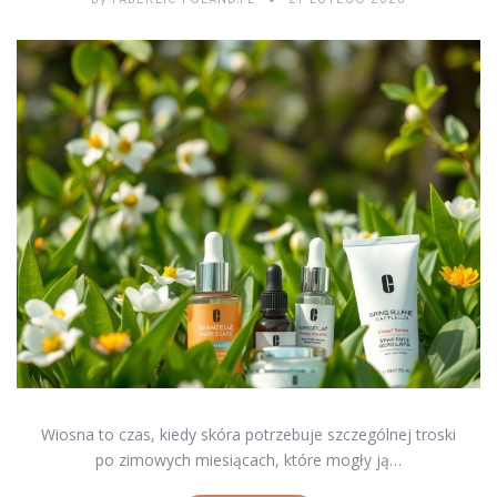
by
FABERLIC-POLAND.PL
27 LUTEGO 2026
Wiosna to czas, kiedy skóra potrzebuje szczególnej troski
po zimowych miesiącach, które mogły ją…