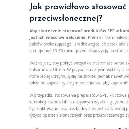
Jak prawidłowo stosować 
przeciwsłonecznej?
Aby skutecznie stosować produktów SPF w kont
jest ich właściwe nałożenie.
Krem z filtrem należy 
palców (wskazującego i środkowego), co przekłada s
co najmniej 15-30 minut przed ekspozycją na słońce.
Ważne jest, aby pokryć wszystkie odsłonięte partie 
balsamów z filtrem. W przypadku aktywności fizycz
które lepiej utrzymują się na skórze. Jednak nawet w
także po kąpieli czy silnym poceniu się, aby zapewn
W przypadku stosowania preparatów SPF, kluczowe j
interakcji z wodą lub intensywnym wysiłku, gdyż pot
być traktowane jako niezbędny element codziennej pie
ryzyko oparzeń słonecznych oraz przedwczesnego sta