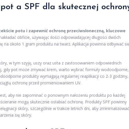
pot a SPF dla skutecznej ochron
ekście potu i zapewnić ochronę przeciwsłoneczną, kluczowe
nakładać obficie, używając ilości odpowiadającej długości dwóch
ię na około 1 gram produktu na twarz. Aplikacja powinna odbywać si
skóry, w tym szyję, uszy oraz usta z zastosowaniem odpowiednich
nej, gdy pot może zmywać krem, warto wybrać formuły wodoodporne,
odoodporne produkty wymagają regularnej reaplikacji co 2-3 godziny,
ić ciągłą ochronę przed promieniowaniem UV.
est, aby nie zapominać o ponownym nałożeniu produktu po każdej
 i ścieranie mogą skutecznie osłabiać ochronę. Produkty SPF powinny
lęgnacji skóry, szczególnie w trakcie letnich dni, aby zminimalizowa
rzenia się skóry.