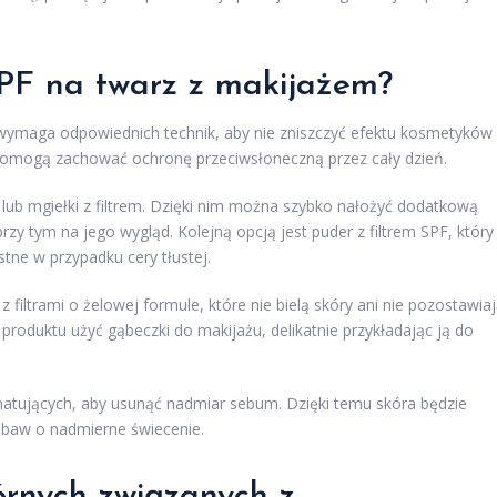
SPF na twarz z makijażem?
ymaga odpowiednich technik, aby nie zniszczyć efektu kosmetyków
e pomogą zachować ochronę przeciwsłoneczną przez cały dzień.
lub mgiełki z filtrem. Dzięki nim można szybko nałożyć dodatkową
zy tym na jego wygląd. Kolejną opcją jest puder z filtrem SPF, który
stne w przypadku cery tłustej.
z filtrami o żelowej formule, które nie bielą skóry ani nie pozostawia
produktu użyć gąbeczki do makijażu, delikatnie przykładając ją do
atujących, aby usunąć nadmiar sebum. Dzięki temu skóra będzie
obaw o nadmierne świecenie.
órnych związanych z