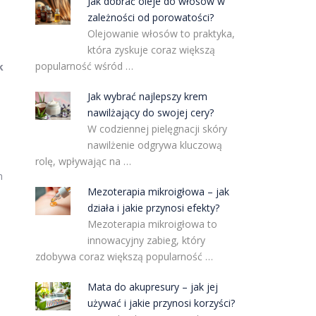
Jak dobrać oleje do włosów w
zależności od porowatości?
Olejowanie włosów to praktyka,
która zyskuje coraz większą
popularność wśród …
k
Jak wybrać najlepszy krem
nawilżający do swojej cery?
W codziennej pielęgnacji skóry
nawilżenie odgrywa kluczową
rolę, wpływając na …
m
Mezoterapia mikroigłowa – jak
działa i jakie przynosi efekty?
Mezoterapia mikroigłowa to
innowacyjny zabieg, który
zdobywa coraz większą popularność …
Mata do akupresury – jak jej
używać i jakie przynosi korzyści?