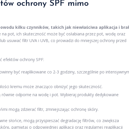
ektów ochrony SPF mimo
wodu kilku czynników, takich jak niewłaściwa aplikacja i bra
e na pot, ich skuteczność może być osłabiana przez pot, wodę oraz
 lub usuwać filtr UVA i UVB, co prowadzi do mniejszej ochrony przed
eć efektów ochrony SPF:
owinny być reaplikowane co 2-3 godziny, szczególnie po intensywny
 ilości kremu może znacząco obniżyć jego skuteczność.
ą równie odporne na wodę i pot. Wybieraj produkty dedykowane
ńmi mogą zdzierać filtr, zmniejszając ochronę skóry.
wne słońce, mogą przyspieszać degradację filtrów, co zwiększa
órę, pamiętaj o odpowiedniej aplikacji oraz regularnej reaplikacji