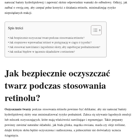
naruszać bariery hydrolipidowej i zapewnić skórze odpowiednie warunki do odbudowy. Odkryj, jak
zadbać o swoją cerę, aby czerpać pełne korzyści z działania retinolu, minimalizując ryzyko
niepożądanych reakcji.
Spis treści
Jak bezpiecznie oczyszczać twarz podczas stosowania retinolu?
Jak stopniowo wprowadzać retinol w pielęgnację w ciągu 4 tygodni?
Jak stosować nawilżanie i łagodzenie skóry, aby zapobiegać podrażnieniom?
Jak unikać błędów w łączeniu składników z retinolem?
Jak bezpiecznie oczyszczać
twarz podczas stosowania
retinolu
?
Oczyszczanie twarzy
podczas stosowania retinolu powinno być delikatne, aby nie naruszać bariery
hydrolipidowej skóry oraz zminimalizować ryzyko podrażnień. Zaleca się używanie łagodnych emulsji
lub mleczek oczyszczających, które mają właściwości nawilżające i regenerujące. Takie preparaty
powinny zawierać naturalne składniki, jak biała glinka, mączka owsiana, masła czy oleje roślinne,
dzięki którym skóra będzie oczyszczona i natłuszczona, a jednocześnie nie doświadczy uczucia
ściągnięcia.