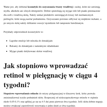
Ważne jest, aby dobierać
kosmetyki do oczyszczania
twarzy wrażliwej
i suchej, które nie zawierają
mydła, alkoholu ani silnych detergentów. Dobrze sprawdzają się myjące żele lub pianki przeznaczone
dla osób z wrażliwą skórą. Należy unikać produktów zawierających kwasy lub mechanicznych
peelingów, które mogą nasilać podrażnienia. Oczyszczanie powinno odbywać się miękkimi ruchami, a
po umyciu skórę należy delikatnie osuszyć ręcznikiem lub tamponem bawełnianym.
Przykłady odpowiednich kosmetyków to:
Łagodne emulsje lub mleczka do demakijażu
Balsamy do demakijażu z naturalnymi składnikami
Myjące pianki dedykowane skórze wrażliwej
Jak stopniowo wprowadzać
retinol w pielęgnację w ciągu 4
tygodni?
Stopniowe wprowadzenie retinolu
do rutyny pielęgnacyjnej to kluczowy krok, który pozwala
zminimalizować ryzyko podrażnień skóry. Rozpocznij od niskocząsteczkowego retinolu w stężeniu
około 0,05-0,1% oraz aplikuj go raz na 4-5 dni przez pierwsze dwa tygodnie. Jeśli skóra dobrze reaguje,
możesz zwiększać częstotliwość stosowania o jeden dzień co dwa tygodnie.