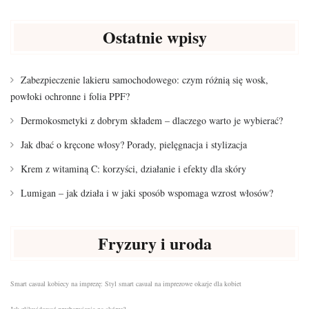
Ostatnie wpisy
Zabezpieczenie lakieru samochodowego: czym różnią się wosk,
powłoki ochronne i folia PPF?
Dermokosmetyki z dobrym składem – dlaczego warto je wybierać?
Jak dbać o kręcone włosy? Porady, pielęgnacja i stylizacja
Krem z witaminą C: korzyści, działanie i efekty dla skóry
Lumigan – jak działa i w jaki sposób wspomaga wzrost włosów?
Fryzury i uroda
Smart casual kobiecy na imprezę: Styl smart casual na imprezowe okazje dla kobiet
Jak zlikwidować przebarwienia na skórze?