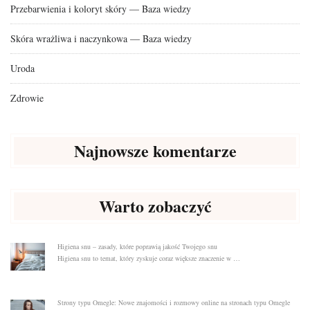
Przebarwienia i koloryt skóry — Baza wiedzy
Skóra wrażliwa i naczynkowa — Baza wiedzy
Uroda
Zdrowie
Najnowsze komentarze
Warto zobaczyć
Higiena snu – zasady, które poprawią jakość Twojego snu
Higiena snu to temat, który zyskuje coraz większe znaczenie w …
Strony typu Omegle: Nowe znajomości i rozmowy online na stronach typu Omegle