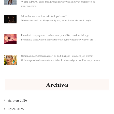
W erze cyfrowej, gdzie możliwości nawiązywania nowych znajomości są
nieograniczone, …
Jak zrobić warkocz francuski krok po kroku?
Warkocz francuski to klasyczna fryzura, która dodaje elegancji i stylu …
Pierścionki zaręczynowe z rubinem – symbolika, trwałość i design
Pierścionki zaręczynowe z rubinem to nie tylko wyjątkowy wybór, ale …
Ochrona przeciwsłoneczna SPF 50 pod makijaż – dlaczego jest ważna?
Ochrona przeciwsłoneczna to nie tylko letni obowiązek, ale kluczowy element …
Archiwa
sierpień 2026
lipiec 2026