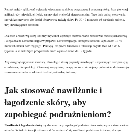
Retinol należy aplikować wyłącznie wieczorem na dobrze oczyszczoną i osuszoną skórę. Przy pierwszej
aplikacji użyj niewielkiej ilości, na przykład wielkości ziarenka grochu. Tego dnia unikaj stosowania
innych kosmetyków, aby lepiej obserwować reakcję skóry. Po 30-40 minutach od nałożenia retinolu,
użyj nawilżającego produktu.
Dla osób z wrażliwą skórą lub przy używaniu wyższego stężenia warto zastosować metodę kanapkową.
Polega ona na nałożeniu najpierw preparatu natłuszczającego, następnie retinolu, a po około 30-40
minutach kremu nawilżającego. Pamiętaj, że proces budowania tolerancji zwykle trwa od 4 do 6
tygodni, a w niektórych przypadkach może wynosić nawet do 12 tygodni.
Aby osiągnąć optymalne rezultaty, równolegle stosuj preparaty nawilżające i regenerujące oraz pamiętaj
o codziennej fotoprotekcji. Obserwuj swoją skórę i reaguj na wszelkie objawy podrażnień, dostosowując
stosowanie retinolu w zależności od indywidualnej tolerancji.
Jak stosować nawilżanie i
łagodzenie skóry, aby
zapobiegać podrażnieniom?
Nawilżenie i łagodzenie skóry
są kluczowe, aby zapobiegać podrażnieniom związanym z stosowaniem
retinolu. W trakcie kuracji retinolem skóra może stać się wrażliwa i podatna na irritation, dlatego