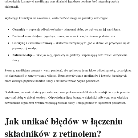
odpowiednie kosmetyki nawilżające oraz składniki łagodzące powinny być integralną częścią
pielęgnacji.
Wybierając kosmetyki do nawilżania, warto zwrócić uwagę na produkty zawierające:
Ceramidy
– wspierają odbudowę bariery ochronnej skóry, co wpływa na jej nawilżenie.
Pantenol
– ma działanie łagodzące, zmniejsza uczucie swędzenia oraz podrażnienia.
Glicerynę i kwas hialuronowy
– skutecznie zatrzymują wilgoć w skórze, co przyczynia się do
poprawy jej kondycji.
Naturalne oleje
– takie jak olej jojoba czy migdałowy, wspomagają nawilżenie i odżywienie
skóry.
Stosując nawilżające preparaty, warto pamiętać, aby aplikować je na lekko wilgotną skórę, co zwiększa
ich skuteczność w zatrzymywaniu wilgoci. Regularne używanie emolientów i kremów łagodzących
może znacząco poprawić komfort skóry i zminimalizować ryzyko podrażnień.
Dodatkowo, unikanie drażniących substancji oraz preferowanie delikatnych emulsji do mycia pomoże
utrzymać skórę w dobrej kondycji. Odpowiednia dieta, bogata w składniki odżywcze, oraz właściwe
nawodnienie organizmu również wspierają zdrowie skóry i mogą pomóc w łagodzeniu podrażnień.
Jak unikać błędów w łączeniu
składników z retinolem?