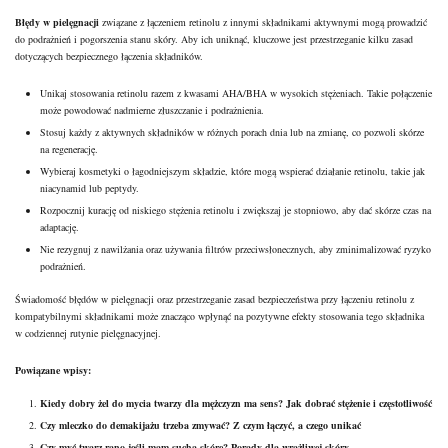
Błędy w pielęgnacji
związane z łączeniem retinolu z innymi składnikami aktywnymi mogą prowadzić
do podrażnień i pogorszenia stanu skóry. Aby ich uniknąć, kluczowe jest przestrzeganie kilku zasad
dotyczących bezpiecznego łączenia składników.
Unikaj stosowania retinolu razem z kwasami AHA/BHA w wysokich stężeniach. Takie połączenie
może powodować nadmierne złuszczanie i podrażnienia.
Stosuj każdy z aktywnych składników w różnych porach dnia lub na zmianę, co pozwoli skórze
na regenerację.
Wybieraj kosmetyki o łagodniejszym składzie, które mogą wspierać działanie retinolu, takie jak
niacynamid lub peptydy.
Rozpocznij kurację od niskiego stężenia retinolu i zwiększaj je stopniowo, aby dać skórze czas na
adaptację.
Nie rezygnuj z nawilżania oraz używania filtrów przeciwsłonecznych, aby zminimalizować ryzyko
podrażnień.
Świadomość błędów w pielęgnacji oraz przestrzeganie zasad bezpieczeństwa przy łączeniu retinolu z
kompatybilnymi składnikami może znacząco wpłynąć na pozytywne efekty stosowania tego składnika
w codziennej rutynie pielęgnacyjnej.
Powiązane wpisy:
Kiedy dobry żel do mycia twarzy dla mężczyzn ma sens? Jak dobrać stężenie i częstotliwość
Czy mleczko do demakijażu trzeba zmywać? Z czym łączyć, a czego unikać
Czy myć twarz rano jeśli mam suchą skórę? Porady dla wrażliwej skóry