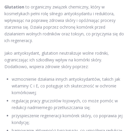
Glutation
to organiczny związek chemiczny, który w
kosmetykach pełni rolę silnego antyoksydantu i reduktora,
wpływając na poprawę zdrowia skóry i opóźniając procesy
starzenia się. Działa poprzez ochronę komórek przed
działaniem wolnych rodników oraz toksyn, co przyczynia się do
ich regeneracji.
Jako antyoksydant, glutation neutralizuje wolne rodniki,
ograniczając ich szkodliwy wpływ na komórki skóry.
Dodatkowo, wspiera zdrowie skóry poprzez:
wzmocnienie działania innych antyoksydantów, takich jak
witaminy C i E, co potęguje ich skuteczność w ochronie
komórkowej;
regulację pracy gruczołów łojowych, co może pomóc w
redukcji nadmiernego przetłuszczania się;
przyspieszenie regeneracji komórek skóry, co poprawia jej
kondycję;
hamowanie aktywności tyrozynazy, co umożliwia redukcję