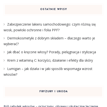
OSTATNIE WPISY
Zabezpieczenie lakieru samochodowego: czym różnią się
wosk, powłoki ochronne i folia PPF?
Dermokosmetyki z dobrym składem – dlaczego warto je
wybierać?
Jak dbać o kręcone włosy? Porady, pielęgnacja i stylizacja
Krem z witaminą C: korzyści, działanie i efekty dla skóry
Lumigan – jak działa i w jaki sposób wspomaga wzrost
włosów?
FRYZURY I URODA
Ból cebulek włosów – przyczyny, objawy i skuteczne leczenie