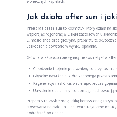
słonecznych kąpielach.
Jak działa after sun i ja
Preparat after sun
to kosmetyk, który działa na sk
wspierając regenerację. Dzięki zastosowaniu składnik
E, masło shea oraz gliceryna, preparaty te skuteczni
uszkodzenia powstałe w wyniku opalania.
Główne właściwości pielęgnacyjne kosmetyków after
Chłodzenie i kojenie podrażnień, co przynosi nie
Głębokie nawilżenie, które zapobiega przesuszeni
Regenerację naskórka, wspierając proces gojenia
Utrwalenie opalenizny, co pomaga zachować ją na
Preparaty te zwykle mają lekką konsystencję i szybk
stosowania na ciało, jak i na twarz. Regularne ich u
podrażnień po opalaniu.