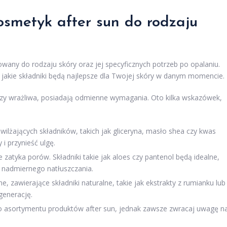
osmetyk after sun do rodzaju
wany do rodzaju skóry oraz jej specyficznych potrzeb po opalaniu.
 jakie składniki będą najlepsze dla Twojej skóry w danym momencie.
, czy wrażliwa, posiadają odmienne wymagania. Oto kilka wskazówek,
ilżających składników, takich jak gliceryna, masło shea czy kwas
i przynieść ulgę.
 zatyka porów. Składniki takie jak aloes czy pantenol będą idealne,
z nadmiernego natłuszczania.
, zawierające składniki naturalne, takie jak ekstrakty z rumianku lub
generację.
o asortymentu produktów after sun, jednak zawsze zwracaj uwagę n