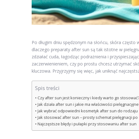
Po długim dniu spędzonym na słońcu, skóra często wy
dlaczego preparaty after sun są tak istotne w piel
zdziałać cuda, łagodząc podrażnienia i przyspieszają
zaczerwienieniem, czy po prostu chcesz utrzymać skó
kluczowa. Przyjrzyjmy się więc, jak uniknąć najczęst
Spis treści
Czy after sun jest konieczny i kiedy warto go stosować
Jak działa after sun i jakie ma właściwości pielęgnacyjne
Jak wybrać odpowiedni kosmetyk after sun do rodzaju 
Jak stosować after sun – prosty schemat pielęgnacji po
Najczęstsze błędy i pułapki przy stosowaniu after sun