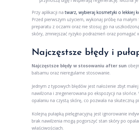
przynoszą ulgę i wspierają regenerację. Można je
Przy aplikacji na
twarz, wybieraj kosmetyki o lekkiej k
Przed pierwszym użyciem, wykonaj próbę na małym fr
preparatu z oczami oraz nie stosuj go na uszkodzon
skóry, zmniejszać ryzyko podrażnień oraz pomagać 
Najczęstsze błędy i puła
Najczęstsze błędy w stosowaniu after sun
obejm
balsamu oraz nieregularne stosowanie.
Jednym z typowych błędów jest nałożenie zbyt małej i
nawilżona i zregenerowana po ekspozycji na słońce.
opalaniu na czystą skórę, co pozwala na skuteczną pi
Kolejną pułapką pielęgnacyjną jest ignorowanie ind
brak nawilżenia mogą pogorszyć stan skóry po opalan
właściwościach.