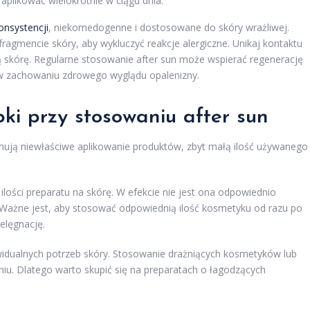
 aplikować wielokrotnie w ciągu dnia.
onsystencji
, niekomedogenne i dostosowane do skóry wrażliwej.
agmencie skóry, aby wykluczyć reakcje alergiczne. Unikaj kontaktu
ą skórę. Regularne stosowanie after sun może wspierać regenerację
w zachowaniu zdrowego wyglądu opalenizny.
pki przy stosowaniu after sun
ują niewłaściwe aplikowanie produktów, zbyt małą ilość używanego
lości preparatu na skórę. W efekcie nie jest ona odpowiednio
 Ważne jest, aby stosować odpowiednią ilość kosmetyku od razu po
elęgnację.
ywidualnych potrzeb skóry. Stosowanie drażniących kosmetyków lub
iu. Dlatego warto skupić się na preparatach o łagodzących