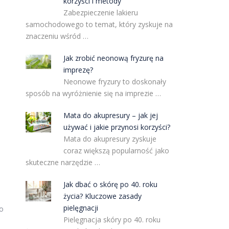
korzyści i metody
Zabezpieczenie lakieru
samochodowego to temat, który zyskuje na
znaczeniu wśród …
Jak zrobić neonową fryzurę na
imprezę?
Neonowe fryzury to doskonały
sposób na wyróżnienie się na imprezie …
Mata do akupresury – jak jej
używać i jakie przynosi korzyści?
Mata do akupresury zyskuje
coraz większą popularność jako
skuteczne narzędzie …
Jak dbać o skórę po 40. roku
życia? Kluczowe zasady
pielęgnacji
ko
Pielęgnacja skóry po 40. roku