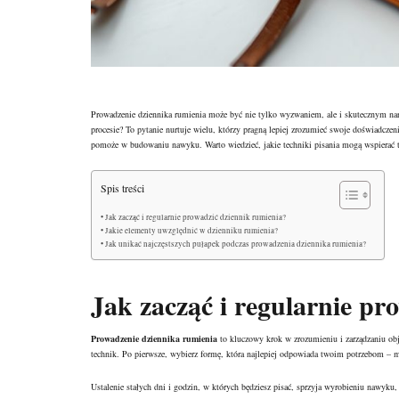
Prowadzenie dziennika
rumienia
może być nie tylko wyzwaniem, ale i skutecznym narz
procesie? To pytanie nurtuje wielu, którzy pragną lepiej zrozumieć swoje doświadczen
pomoże w budowaniu nawyku. Warto wiedzieć, jakie techniki pisania mogą wspierać tę
Spis treści
Jak zacząć i regularnie prowadzić dziennik rumienia?
Jakie elementy uwzględnić w dzienniku rumienia?
Jak unikać najczęstszych pułapek podczas prowadzenia dziennika rumienia?
Jak zacząć i regularnie pr
Prowadzenie dziennika rumienia
to kluczowy krok w zrozumieniu i zarządzaniu obj
technik. Po pierwsze, wybierz formę, która najlepiej odpowiada twoim potrzebom – mo
Ustalenie stałych dni i godzin, w których będziesz pisać, sprzyja wyrobieniu nawyku,