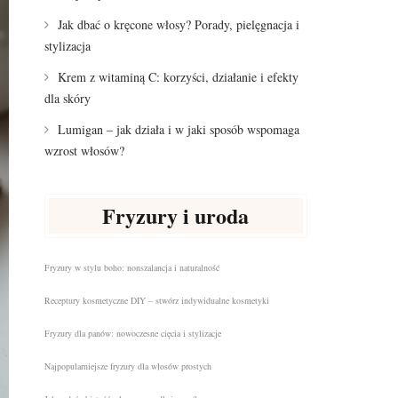
Jak dbać o kręcone włosy? Porady, pielęgnacja i
stylizacja
Krem z witaminą C: korzyści, działanie i efekty
dla skóry
Lumigan – jak działa i w jaki sposób wspomaga
wzrost włosów?
Fryzury i uroda
Fryzury w stylu boho: nonszalancja i naturalność
Receptury kosmetyczne DIY – stwórz indywidualne kosmetyki
Fryzury dla panów: nowoczesne cięcia i stylizacje
Najpopularniejsze fryzury dla włosów prostych