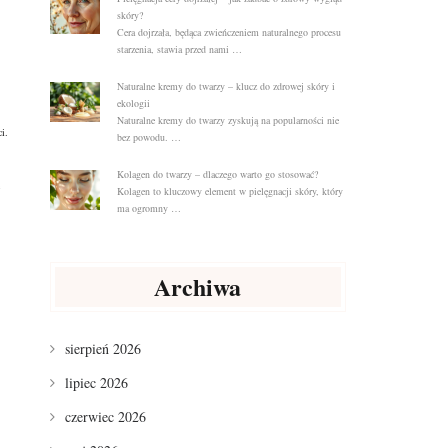
skóry?
Cera dojrzała, będąca zwieńczeniem naturalnego procesu
starzenia, stawia przed nami …
Naturalne kremy do twarzy – klucz do zdrowej skóry i
ekologii
Naturalne kremy do twarzy zyskują na popularności nie
i.
bez powodu. …
Kolagen do twarzy – dlaczego warto go stosować?
Kolagen to kluczowy element w pielęgnacji skóry, który
ma ogromny …
Archiwa
sierpień 2026
lipiec 2026
czerwiec 2026