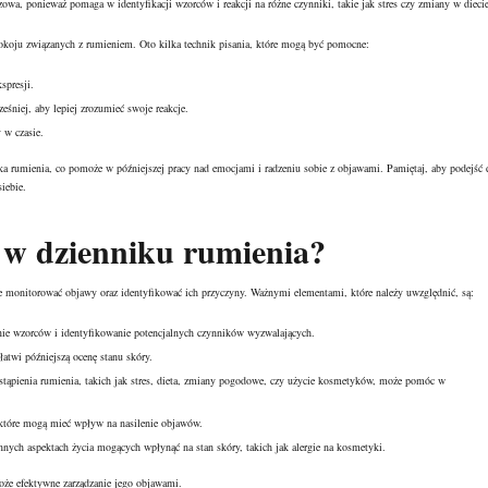
owa, ponieważ pomaga w identyfikacji wzorców i reakcji na różne czynniki, takie jak stres czy zmiany w diecie
pokoju związanych z rumieniem. Oto kilka technik pisania, które mogą być pomocne:
spresji.
śniej, aby lepiej zrozumieć swoje reakcje.
 w czasie.
 rumienia, co pomoże w późniejszej pracy nad emocjami i radzeniu sobie z objawami. Pamiętaj, aby podejść 
siebie.
 w dzienniku rumienia?
e monitorować objawy oraz identyfikować ich przyczyny. Ważnymi elementami, które należy uwzględnić, są:
nie wzorców i identyfikowanie potencjalnych czynników wyzwalających.
łatwi późniejszą ocenę stanu skóry.
ąpienia rumienia, takich jak stres,
dieta, zmiany pogodowe, czy użycie kosmetyków, może pomóc
w
 które mogą mieć wpływ na nasilenie objawów.
nnych aspektach życia mogących wpłynąć na stan
skóry, takich jak alergie na kosmetyki
.
że efektywne zarządzanie jego objawami.