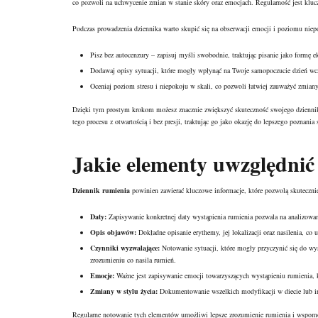
co pozwoli na uchwycenie zmian w stanie skóry oraz emocjach. Regularność jest klucz
Podczas prowadzenia dziennika warto skupić się na obserwacji emocji i poziomu nie
Pisz bez autocenzury – zapisuj myśli swobodnie, traktując pisanie jako formę ek
Dodawaj opisy sytuacji, które mogły wpłynąć na Twoje samopoczucie dzień wcze
Oceniaj poziom stresu i niepokoju w skali, co pozwoli łatwiej zauważyć zmiany
Dzięki tym prostym krokom możesz znacznie zwiększyć skuteczność swojego dziennika
tego procesu z otwartością i bez presji, traktując go jako okazję do lepszego poznania 
Jakie elementy uwzględnić
Dziennik rumienia
powinien zawierać kluczowe informacje, które pozwolą skuteczni
Daty:
Zapisywanie konkretnej daty wystąpienia rumienia pozwala na analizowa
Opis objawów:
Dokładne opisanie erythemy, jej lokalizacji oraz nasilenia, co u
Czynniki wyzwalające:
Notowanie sytuacji, które mogły przyczynić się do wyst
zrozumieniu co nasila rumień.
Emocje:
Ważne jest zapisywanie emocji towarzyszących wystąpieniu rumienia,
Zmiany w stylu życia:
Dokumentowanie wszelkich modyfikacji w diecie lub i
Regularne notowanie tych elementów umożliwi lepsze zrozumienie rumienia i wspomo