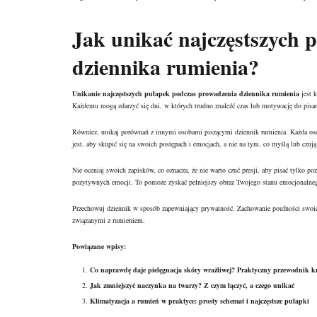
Jak unikać najczęstszych 
dziennika rumienia?
Unikanie najczęstszych pułapek podczas prowadzenia dziennika rumienia
jest k
Każdemu mogą zdarzyć się dni, w których trudno znaleźć czas lub motywację do pisania
Również, unikaj porównań z innymi osobami piszącymi dziennik rumienia. Każda osob
jest, aby skupić się na swoich postępach i emocjach, a nie na tym, co myślą lub czują
Nie oceniaj swoich zapisków, co oznacza, że nie warto czuć presji, aby pisać tylko p
pozytywnych emocji. To pomoże zyskać pełniejszy obraz Twojego stanu emocjonalnego 
Przechowuj dziennik w sposób zapewniający prywatność. Zachowanie poufności swoich
związanymi z rumieniem.
Powiązane wpisy:
Co naprawdę daje pielęgnacja skóry wrażliwej? Praktyczny przewodnik 
Jak zmniejszyć naczynka na twarzy? Z czym łączyć, a czego unikać
Klimatyzacja a rumień w praktyce: prosty schemat i najczęstsze pułapki