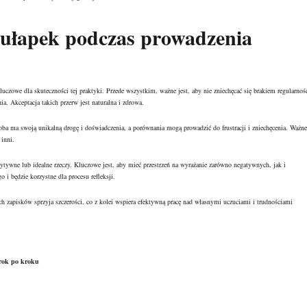
pułapek podczas prowadzenia
luczowe dla skuteczności tej praktyki. Przede wszystkim, ważne jest, aby nie zniechęcać się brakiem regularnośc
. Akceptacja takich przerw jest naturalna i zdrowa.
a ma swoją unikalną drogę i doświadczenia, a porównania mogą prowadzić do frustracji i zniechęcenia. Ważne
 inni.
ozytywne lub idealne rzeczy. Kluczowe jest, aby mieć przestrzeń na wyrażanie zarówno negatywnych, jak i
i będzie korzystne dla procesu refleksji.
 zapisków sprzyja szczerości, co z kolei wspiera efektywną pracę nad własnymi uczuciami i trudnościami
krok po kroku