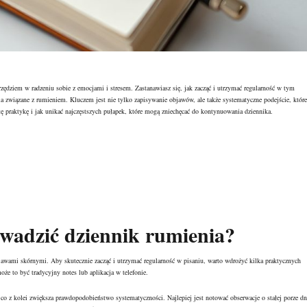
ędziem w radzeniu sobie z emocjami i stresem. Zastanawiasz się, jak zacząć i utrzymać regularność w tym
ia związane z
rumieniem
. Kluczem jest nie tylko zapisywanie objawów, ale także systematyczne podejście, które
 praktykę i jak unikać najczęstszych pułapek, które mogą zniechęcać do kontynuowania dziennika.
owadzić dziennik rumienia?
awami skórnymi. Aby skutecznie zacząć i utrzymać regularność w pisaniu, warto wdrożyć kilka praktycznych
że to być tradycyjny notes lub aplikacja w telefonie.
 co z kolei zwiększa prawdopodobieństwo systematyczności. Najlepiej jest notować obserwacje o stałej porze dn