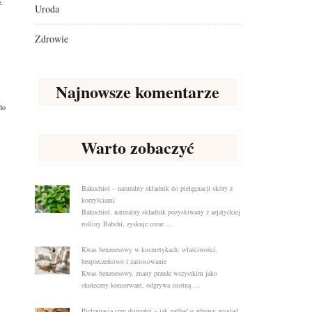
.
Uroda
Zdrowie
Najnowsze komentarze
do
Warto zobaczyć
Bakuchiol – naturalny składnik do pielęgnacji skóry z
korzyściami
Bakuchiol, naturalny składnik pozyskiwany z azjatyckiej
rośliny Babchi, zyskuje coraz …
Kwas benzoesowy w kosmetykach: właściwości,
bezpieczeństwo i zastosowanie
Kwas benzoesowy, znany przede wszystkim jako
skuteczny konserwant, odgrywa istotną …
Pielęgnacja cery dojrzałej – jak zadbać o zdrowy wygląd