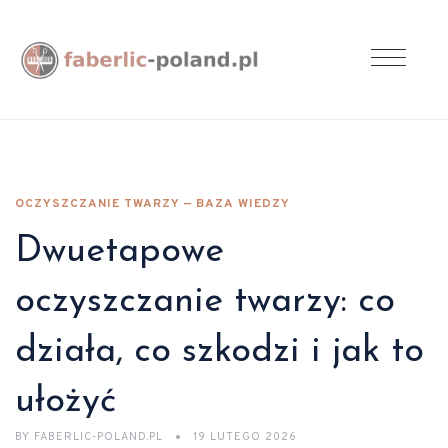
OCZYSZCZANIE TWARZY — BAZA WIEDZY
Dwuetapowe
oczyszczanie twarzy: co
działa, co szkodzi i jak to
ułożyć
BY
FABERLIC-POLAND.PL
19 LUTEGO 2026